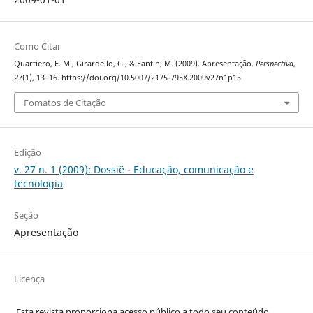
Como Citar
Quartiero, E. M., Girardello, G., & Fantin, M. (2009). Apresentação.
Perspectiva
,
27
(1), 13–16. https://doi.org/10.5007/2175-795X.2009v27n1p13
Fomatos de Citação
Edição
v. 27 n. 1 (2009): Dossiê - Educação, comunicação e
tecnologia
Seção
Apresentação
Licença
Esta revista proporciona acesso público a todo seu conteúdo,