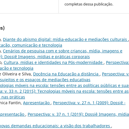
completas dessa publicação.
s)
o,
Diante do abismo digital: mídia-educação e mediações culturais
ducação, comunicação e tecnologia
o,
Cenários de pesquisa com e sobre crianças, mídia, imagens e
19): Dossiê Imagens, mídias e práticas corporais
o,
Cultura, mídias e identidades na Pós-modernidade
,
Perspectiva:
cação e tecnologia
 Oliveira e Silva,
Docência na Educação a distância
,
Perspectiva: v
: sujeitos e os espaços de mediações educativas
ologias móveis na escola: tensões entre as políticas públicas e sua
a: v. 33 n. 2 (2015): Tecnologias móveis na escola: tensões entre as
s nas práticas
onica Fantin,
Apresentação
,
Perspectiva: v. 27 n. 1 (2009): Dossiê -
presentação
,
Perspectiva: v. 37 n. 1 (2019): Dossiê Imagens, mídia
 novas demandas educacionais: a visão dos trabalhadores
,