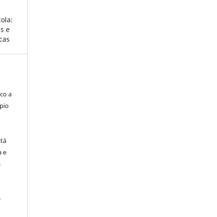
ola:
as e
cas
co a
pio
o
stá
a e
a
e