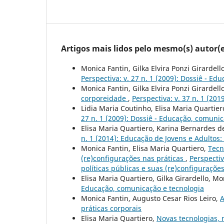
Artigos mais lidos pelo mesmo(s) autor(e
Monica Fantin, Gilka Elvira Ponzi Girardell
Perspectiva: v. 27 n. 1 (2009): Dossiê - E
Monica Fantin, Gilka Elvira Ponzi Girardell
corporeidade
,
Perspectiva: v. 37 n. 1 (20
Lidia Maria Coutinho, Elisa Maria Quartier
27 n. 1 (2009): Dossiê - Educação, comuni
Elisa Maria Quartiero, Karina Bernardes de
n. 1 (2014): Educação de Jovens e Adultos
Monica Fantin, Elisa Maria Quartiero,
Tecn
(re)configurações nas práticas
,
Perspectiv
políticas públicas e suas (re)configuraçõe
Elisa Maria Quartiero, Gilka Girardello, M
Educação, comunicação e tecnologia
Monica Fantin, Augusto Cesar Rios Leiro,
A
práticas corporais
Elisa Maria Quartiero,
Novas tecnologias,