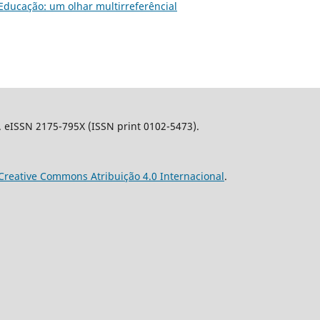
e Educação: um olhar multirreferêncial
l. eISSN 2175-795X (ISSN print 0102-5473).
Creative Commons Atribuição 4.0 Internacional
.