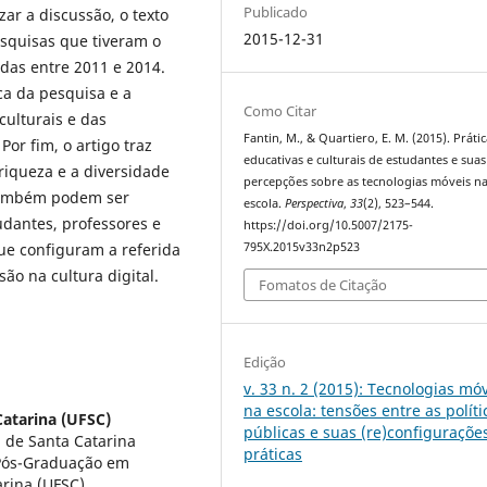
Publicado
ar a discussão, o texto
2015-12-31
squisas que tiveram o
das entre 2011 e 2014.
ca da pesquisa e a
Como Citar
culturais e das
Fantin, M., & Quartiero, E. M. (2015). Práti
Por fim, o artigo traz
educativas e culturais de estudantes e suas
iqueza e a diversidade
percepções sobre as tecnologias móveis n
também podem ser
escola.
Perspectiva
,
33
(2), 523–544.
dantes, professores e
https://doi.org/10.5007/2175-
ue configuram a referida
795X.2015v33n2p523
ão na cultura digital.
Fomatos de Citação
Edição
v. 33 n. 2 (2015): Tecnologias mó
na escola: tensões entre as políti
Catarina (UFSC)
públicas e suas (re)configuraçõe
 de Santa Catarina
práticas
 Pós-Graduação em
rina (UFSC).