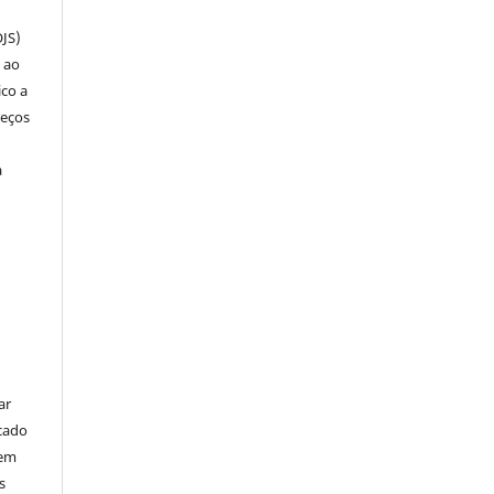
OJS)
 ao
ico a
reços
a
ar
cado
bem
s