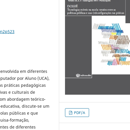
3n2p523
senvolvida em diferentes
mputador por Aluno (UCA),
as práticas pedagógicas
ivas e culturais de
 Com abordagem teórico-
educativa, discute-se um
PDF/A
olas públicas e que
quisa-formação,
ntes de diferentes