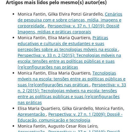
Artigos mais lidos pelo mesmo(s) autor(es)
Monica Fantin, Gilka Elvira Ponzi Girardello,
Cenários
de pesquisa com e sobre crianças, mídia, imagens e
corporeidade
,
Perspectiva: v. 37 n. 1 (2019): Dossiê
Imagens, mídias e práticas corporais
Monica Fantin, Elisa Maria Quartiero,
Práticas
educativas e culturais de estudantes e suas
percepções sobre as tecnologias móveis na escola
,
Perspectiva: v. 33 n. 2 (2015): Tecnologias móveis na
escola: tensões entre as políticas públicas e suas
(re)configurações nas práticas
Monica Fantin, Elisa Maria Quartiero,
Tecnologias
móveis na escola: tensões entre as políticas públicas e
suas (re)configurações nas práticas
,
Perspectiva: v. 33
n. 2 (2015): Tecnologias móveis na escola: tensões
entre as políticas públicas e suas (re)configurações
nas práticas
Elisa Maria Quartiero, Gilka Girardello, Monica Fantin,
Apresentação
,
Perspectiva: v. 27 n. 1 (2009): Dossiê -
Educação, comunicação e tecnologia
Monica Fantin, Augusto Cesar Rios Leiro,
Apresentação
,
Perspectiva: v. 37 n. 1 (2019): Dossiê