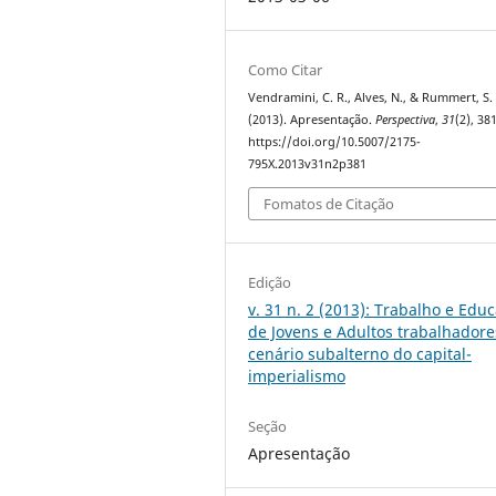
Como Citar
Vendramini, C. R., Alves, N., & Rummert, S.
(2013). Apresentação.
Perspectiva
,
31
(2), 38
https://doi.org/10.5007/2175-
795X.2013v31n2p381
Fomatos de Citação
Edição
v. 31 n. 2 (2013): Trabalho e Edu
de Jovens e Adultos trabalhadore
cenário subalterno do capital-
imperialismo
Seção
Apresentação