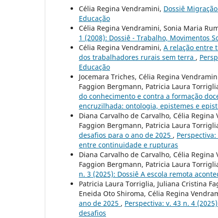
Célia Regina Vendramini,
Dossiê Migraçã
Educação
Célia Regina Vendramini, Sonia Maria Ru
1 (2008): Dossiê - Trabalho, Movimentos S
Célia Regina Vendramini,
A relação entre
dos trabalhadores rurais sem terra
,
Persp
Educação
Jocemara Triches, Célia Regina Vendramini
Faggion Bergmann, Patricia Laura Torrigli
do conhecimento e contra a formação do
encruzilhada: ontologia, epistemes e epis
Diana Carvalho de Carvalho, Célia Regina 
Faggion Bergmann, Patricia Laura Torrigli
desafios para o ano de 2025
,
Perspectiva:
entre continuidade e rupturas
Diana Carvalho de Carvalho, Célia Regina 
Faggion Bergmann, Patricia Laura Torrigli
n. 3 (2025): Dossiê A escola remota acontec
Patricia Laura Torriglia, Juliana Cristina
Eneida Oto Shiroma, Célia Regina Vendra
ano de 2025
,
Perspectiva: v. 43 n. 4 (202
desafios