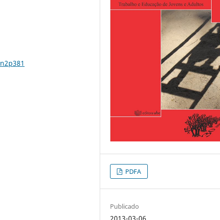
1n2p381
PDFA
Publicado
2013-03-06