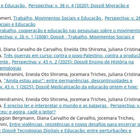
o e Educação
,
Perspectiva: v. 38 n. 4 (2020): Dossiê Migração e
mmert,
Trabalho, Movimentos Sociais e Educação
,
Perspectiva: v. 2
ociais e Educação
 trabalho, cooperação e educação nas pesquisas sobre o moviment
ectiva: v. 26 n. 1 (2008): Dossiê - Trabalho, Movimentos Sociais e
, Diana Carvalho de Carvalho, Eneida Oto Shiroma, Juliana Cristin
a,
Três guerras em curso: contra o povo Palestino, contra a produç
cente
,
Perspectiva: v. 43 n. 2 (2025): Dossiê Ensino de História na
temologias
Vendramini, Eneida Oto Shiroma, Jocemara Triches, Juliana Cristin
a,
“Ainda estou aqui”: entre permanências, descontinuidades e
 v. 43 n. 1 (2025): Dossiê Medicalização da educação ontem e hoje:
Vendramini, Eneida Oto Shiroma, Jocemara Triches, Juliana Cristin
a,
É preciso ler e interpretar o mundo e as palavras
,
Perspectiva: v
eu: e agora, cadê o leitor?
 Faggion Bergmann, Diana Carvalho de Carvalho, Jocemara Triches,
mini,
Entre violências, resistências e novos desafios para encerrar o
5): Dossiê Tecnologias Digitais e Educação: entre perturbações e