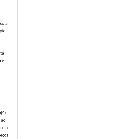
co a
pio
o
stá
a e
a
e
OJS)
 ao
ico a
reços