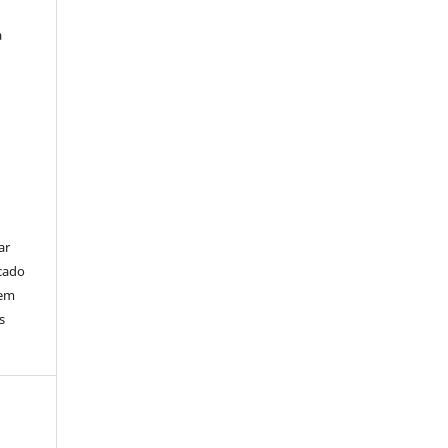
a
ar
cado
bem
s