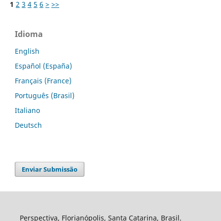
1
2
3
4
5
6
>
>>
Idioma
English
Español (España)
Français (France)
Português (Brasil)
Italiano
Deutsch
Enviar Submissão
Perspectiva, Florianópolis, Santa Catarina, Brasil.