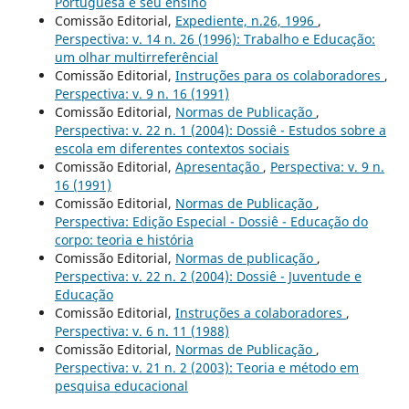
Portuguesa e seu ensino
Comissão Editorial,
Expediente, n.26, 1996
,
Perspectiva: v. 14 n. 26 (1996): Trabalho e Educação:
um olhar multirreferêncial
Comissão Editorial,
Instruções para os colaboradores
,
Perspectiva: v. 9 n. 16 (1991)
Comissão Editorial,
Normas de Publicação
,
Perspectiva: v. 22 n. 1 (2004): Dossiê - Estudos sobre a
escola em diferentes contextos sociais
Comissão Editorial,
Apresentação
,
Perspectiva: v. 9 n.
16 (1991)
Comissão Editorial,
Normas de Publicação
,
Perspectiva: Edição Especial - Dossiê - Educação do
corpo: teoria e história
Comissão Editorial,
Normas de publicação
,
Perspectiva: v. 22 n. 2 (2004): Dossiê - Juventude e
Educação
Comissão Editorial,
Instruções a colaboradores
,
Perspectiva: v. 6 n. 11 (1988)
Comissão Editorial,
Normas de Publicação
,
Perspectiva: v. 21 n. 2 (2003): Teoria e método em
pesquisa educacional