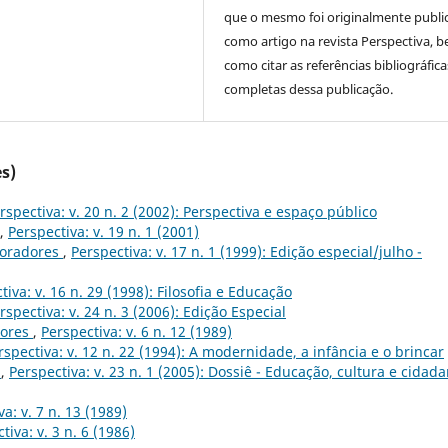
que o mesmo foi originalmente publi
como artigo na revista Perspectiva, 
como citar as referências bibliográfica
completas dessa publicação.
s)
rspectiva: v. 20 n. 2 (2002): Perspectiva e espaço público
,
Perspectiva: v. 19 n. 1 (2001)
boradores
,
Perspectiva: v. 17 n. 1 (1999): Edição especial/julho -
tiva: v. 16 n. 29 (1998): Filosofia e Educação
rspectiva: v. 24 n. 3 (2006): Edição Especial
dores
,
Perspectiva: v. 6 n. 12 (1989)
rspectiva: v. 12 n. 22 (1994): A modernidade, a infância e o brincar
o
,
Perspectiva: v. 23 n. 1 (2005): Dossiê - Educação, cultura e cidada
a: v. 7 n. 13 (1989)
tiva: v. 3 n. 6 (1986)