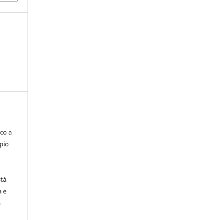
co a
pio
o
stá
a e
a