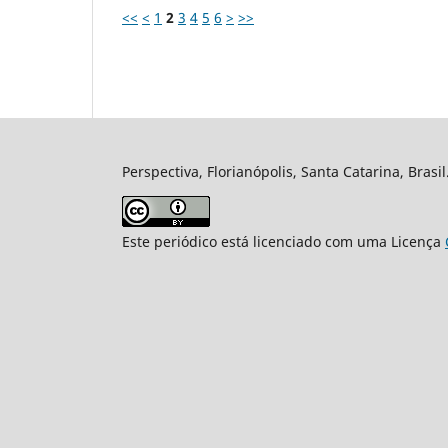
<<
<
1
2
3
4
5
6
>
>>
Perspectiva, Florianópolis, Santa Catarina, Brasi
Este periódico está licenciado com uma Licença