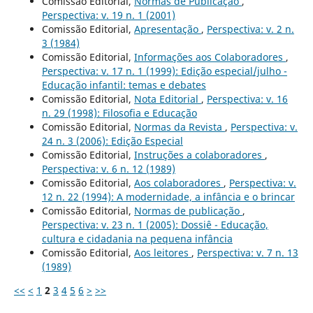
Comissão Editorial,
Normas de Publicação
,
Perspectiva: v. 19 n. 1 (2001)
Comissão Editorial,
Apresentação
,
Perspectiva: v. 2 n.
3 (1984)
Comissão Editorial,
Informações aos Colaboradores
,
Perspectiva: v. 17 n. 1 (1999): Edição especial/julho -
Educação infantil: temas e debates
Comissão Editorial,
Nota Editorial
,
Perspectiva: v. 16
n. 29 (1998): Filosofia e Educação
Comissão Editorial,
Normas da Revista
,
Perspectiva: v.
24 n. 3 (2006): Edição Especial
Comissão Editorial,
Instruções a colaboradores
,
Perspectiva: v. 6 n. 12 (1989)
Comissão Editorial,
Aos colaboradores
,
Perspectiva: v.
12 n. 22 (1994): A modernidade, a infância e o brincar
Comissão Editorial,
Normas de publicação
,
Perspectiva: v. 23 n. 1 (2005): Dossiê - Educação,
cultura e cidadania na pequena infância
Comissão Editorial,
Aos leitores
,
Perspectiva: v. 7 n. 13
(1989)
<<
<
1
2
3
4
5
6
>
>>