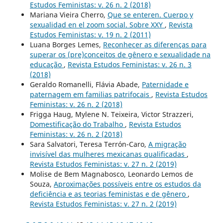
Estudos Feministas: v. 26 n. 2 (2018)
Mariana Vieira Cherro,
Que se enteren. Cuerpo y
sexualidad en el zoom social. Sobre XXY
,
Revista
Estudos Feministas: v. 19 n. 2 (2011)
Luana Borges Lemes,
Reconhecer as diferenças para
superar os (pre)conceitos de gênero e sexualidade na
educação
,
Revista Estudos Feministas: v. 26 n. 3
(2018)
Geraldo Romanelli, Flávia Abade,
Paternidade e
paternagem em familias patrifocais
,
Revista Estudos
Feministas: v. 26 n. 2 (2018)
Frigga Haug, Mylene N. Teixeira, Victor Strazzeri,
Domestificação do Trabalho
,
Revista Estudos
Feministas: v. 26 n. 2 (2018)
Sara Salvatori, Teresa Terrón-Caro,
A migração
invisível das mulheres mexicanas qualificadas
,
Revista Estudos Feministas: v. 27 n. 2 (2019)
Molise de Bem Magnabosco, Leonardo Lemos de
Souza,
Aproximações possíveis entre os estudos da
deficiência e as teorias feministas e de gênero
,
Revista Estudos Feministas: v. 27 n. 2 (2019)