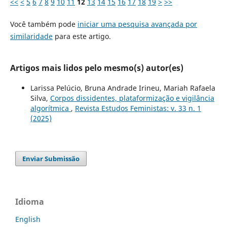
<<
<
5
6
7
8
9
10
11
12
13
14
15
16
17
18
19
>
>>
Você também pode
iniciar uma pesquisa avançada por
similaridade
para este artigo.
Artigos mais lidos pelo mesmo(s) autor(es)
Larissa Pelúcio, Bruna Andrade Irineu, Mariah Rafaela
Silva,
Corpos dissidentes, plataformização e vigilância
algorítmica
,
Revista Estudos Feministas: v. 33 n. 1
(2025)
Enviar Submissão
Idioma
English