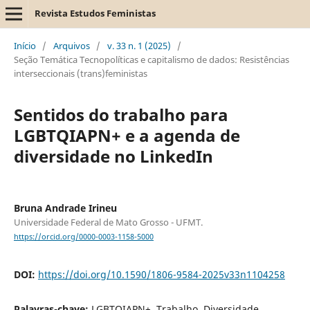
Revista Estudos Feministas
Início
/
Arquivos
/
v. 33 n. 1 (2025)
/
Seção Temática Tecnopolíticas e capitalismo de dados: Resistências
interseccionais (trans)feministas
Sentidos do trabalho para
LGBTQIAPN+ e a agenda de
diversidade no LinkedIn
Bruna Andrade Irineu
Universidade Federal de Mato Grosso - UFMT.
https://orcid.org/0000-0003-1158-5000
DOI:
https://doi.org/10.1590/1806-9584-2025v33n1104258
Palavras-chave:
LGBTQIAPN+, Trabalho, Diversidade,