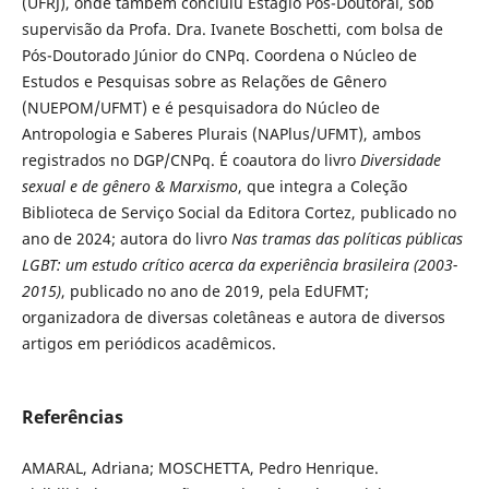
(UFRJ), onde também concluiu Estágio Pós-Doutoral, sob
supervisão da Profa. Dra. Ivanete Boschetti, com bolsa de
Pós-Doutorado Júnior do CNPq. Coordena o Núcleo de
Estudos e Pesquisas sobre as Relações de Gênero
(NUEPOM/UFMT) e é pesquisadora do Núcleo de
Antropologia e Saberes Plurais (NAPlus/UFMT), ambos
registrados no DGP/CNPq. É coautora do livro
Diversidade
sexual e de gênero & Marxismo
, que integra a Coleção
Biblioteca de Serviço Social da Editora Cortez, publicado no
ano de 2024; autora do livro
Nas tramas das políticas públicas
LGBT: um estudo crítico acerca da experiência brasileira (2003-
2015)
, publicado no ano de 2019, pela EdUFMT;
organizadora de diversas coletâneas e autora de diversos
artigos em periódicos acadêmicos.
Referências
AMARAL, Adriana; MOSCHETTA, Pedro Henrique.