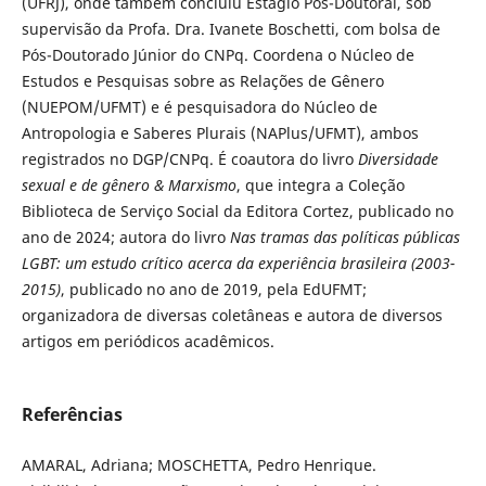
(UFRJ), onde também concluiu Estágio Pós-Doutoral, sob
supervisão da Profa. Dra. Ivanete Boschetti, com bolsa de
Pós-Doutorado Júnior do CNPq. Coordena o Núcleo de
Estudos e Pesquisas sobre as Relações de Gênero
(NUEPOM/UFMT) e é pesquisadora do Núcleo de
Antropologia e Saberes Plurais (NAPlus/UFMT), ambos
registrados no DGP/CNPq. É coautora do livro
Diversidade
sexual e de gênero & Marxismo
, que integra a Coleção
Biblioteca de Serviço Social da Editora Cortez, publicado no
ano de 2024; autora do livro
Nas tramas das políticas públicas
LGBT: um estudo crítico acerca da experiência brasileira (2003-
2015)
, publicado no ano de 2019, pela EdUFMT;
organizadora de diversas coletâneas e autora de diversos
artigos em periódicos acadêmicos.
Referências
AMARAL, Adriana; MOSCHETTA, Pedro Henrique.