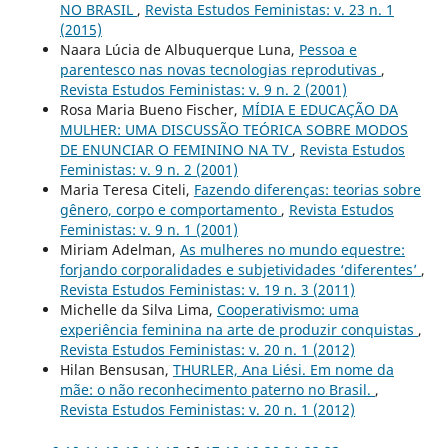
NO BRASIL
,
Revista Estudos Feministas: v. 23 n. 1
(2015)
Naara Lúcia de Albuquerque Luna,
Pessoa e
parentesco nas novas tecnologias reprodutivas
,
Revista Estudos Feministas: v. 9 n. 2 (2001)
Rosa Maria Bueno Fischer,
MÍDIA E EDUCAÇÃO DA
MULHER: UMA DISCUSSÃO TEÓRICA SOBRE MODOS
DE ENUNCIAR O FEMININO NA TV
,
Revista Estudos
Feministas: v. 9 n. 2 (2001)
Maria Teresa Citeli,
Fazendo diferenças: teorias sobre
gênero, corpo e comportamento
,
Revista Estudos
Feministas: v. 9 n. 1 (2001)
Miriam Adelman,
As mulheres no mundo equestre:
forjando corporalidades e subjetividades ‘diferentes’
,
Revista Estudos Feministas: v. 19 n. 3 (2011)
Michelle da Silva Lima,
Cooperativismo: uma
experiência feminina na arte de produzir conquistas
,
Revista Estudos Feministas: v. 20 n. 1 (2012)
Hilan Bensusan,
THURLER, Ana Liési. Em nome da
mãe: o não reconhecimento paterno no Brasil.
,
Revista Estudos Feministas: v. 20 n. 1 (2012)