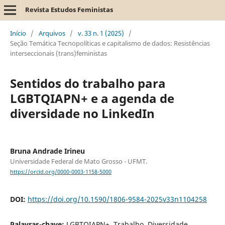
Revista Estudos Feministas
Início
/
Arquivos
/
v. 33 n. 1 (2025)
/
Seção Temática Tecnopolíticas e capitalismo de dados: Resistências
interseccionais (trans)feministas
Sentidos do trabalho para
LGBTQIAPN+ e a agenda de
diversidade no LinkedIn
Bruna Andrade Irineu
Universidade Federal de Mato Grosso - UFMT.
https://orcid.org/0000-0003-1158-5000
DOI:
https://doi.org/10.1590/1806-9584-2025v33n1104258
Palavras-chave:
LGBTQIAPN+, Trabalho, Diversidade,