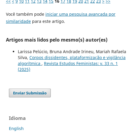
<<
<
9
10
11
12
13
14
15
16
17
18
19
20
21
22
23
>
>>
Você também pode
iniciar uma pesquisa avançada por
similaridade
para este artigo.
Artigos mais lidos pelo mesmo(s) autor(es)
Larissa Pelúcio, Bruna Andrade Irineu, Mariah Rafaela
Silva,
Corpos dissidentes, plataformização e vigilância
algorítmica
,
Revista Estudos Feministas: v. 33 n. 1
(2025)
Enviar Submissão
Idioma
English