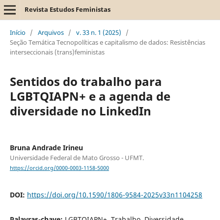
Revista Estudos Feministas
Início
/
Arquivos
/
v. 33 n. 1 (2025)
/
Seção Temática Tecnopolíticas e capitalismo de dados: Resistências
interseccionais (trans)feministas
Sentidos do trabalho para
LGBTQIAPN+ e a agenda de
diversidade no LinkedIn
Bruna Andrade Irineu
Universidade Federal de Mato Grosso - UFMT.
https://orcid.org/0000-0003-1158-5000
DOI:
https://doi.org/10.1590/1806-9584-2025v33n1104258
Palavras-chave:
LGBTQIAPN+, Trabalho, Diversidade,