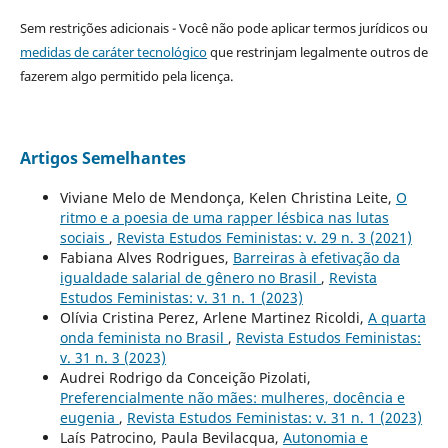
Sem restrições adicionais - Você não pode aplicar termos jurídicos ou
medidas de caráter tecnológico
que restrinjam legalmente outros de
fazerem algo permitido pela licença.
Artigos Semelhantes
Viviane Melo de Mendonça, Kelen Christina Leite,
O
ritmo e a poesia de uma rapper lésbica nas lutas
sociais
,
Revista Estudos Feministas: v. 29 n. 3 (2021)
Fabiana Alves Rodrigues,
Barreiras à efetivação da
igualdade salarial de gênero no Brasil
,
Revista
Estudos Feministas: v. 31 n. 1 (2023)
Olívia Cristina Perez, Arlene Martinez Ricoldi,
A quarta
onda feminista no Brasil
,
Revista Estudos Feministas:
v. 31 n. 3 (2023)
Audrei Rodrigo da Conceição Pizolati,
Preferencialmente não mães: mulheres, docência e
eugenia
,
Revista Estudos Feministas: v. 31 n. 1 (2023)
Laís Patrocino, Paula Bevilacqua,
Autonomia e