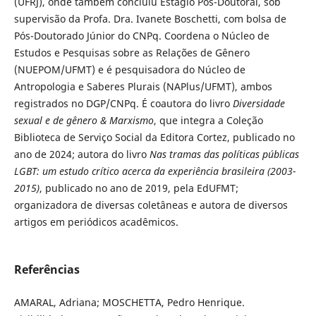
(UFRJ), onde também concluiu Estágio Pós-Doutoral, sob
supervisão da Profa. Dra. Ivanete Boschetti, com bolsa de
Pós-Doutorado Júnior do CNPq. Coordena o Núcleo de
Estudos e Pesquisas sobre as Relações de Gênero
(NUEPOM/UFMT) e é pesquisadora do Núcleo de
Antropologia e Saberes Plurais (NAPlus/UFMT), ambos
registrados no DGP/CNPq. É coautora do livro
Diversidade
sexual e de gênero & Marxismo
, que integra a Coleção
Biblioteca de Serviço Social da Editora Cortez, publicado no
ano de 2024; autora do livro
Nas tramas das políticas públicas
LGBT: um estudo crítico acerca da experiência brasileira (2003-
2015)
, publicado no ano de 2019, pela EdUFMT;
organizadora de diversas coletâneas e autora de diversos
artigos em periódicos acadêmicos.
Referências
AMARAL, Adriana; MOSCHETTA, Pedro Henrique.