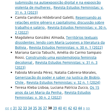
submissão na autoexposição digital e na exposição
violenta de mulheres
,
Revista Estudos Feministas: v.
31 n. 3 (2023)
Camila Carolina Hildebrand Galetti,
Repensando as
relações entre gênero e capitalismo: discussão sobre
trabalho e salário
,
Revista Estudos Feministas: v. 30 n.
2 (2022)
Magdalena González Almada,
Territórios textuais
dissidentes: lendo com María Lugones a literatura da
Bolívia
,
Revista Estudos Feministas: v. 30 n. 1 (2022)
Mariana Garcia Tabuchi, Amélia do Carmo Sampaio
Rossi,
Construindo uma epistemologia feminista
decolonial
,
Revista Estudos Feministas: v. 31 n. 3
(2023)
Fabiola Miranda Pérez, Natalia Cabrera-Morales,
Generização do poder e saber na Justiça de Biobío,
Chile
,
Revista Estudos Feministas: v. 32 n. 1 (2024)
Teresa Kleba Lisboa, Luciana Patrícia Zucco,
Os 15
anos da Lei Maria da Penha
,
Revista Estudos
Feministas: v. 30 n. 2 (2022)
<<
<
31
32
33
34
35
36
37
38
39
40
41
42
43
44
>
>>