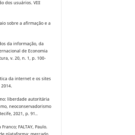
o dos usuários. VIII
aio sobre a afirmação e a
dos da informação, da
ternacional de Economia
a, v. 20, n. 1, p. 100-
ica da internet e os sites
, 2014.
o: liberdade autoritária
ismo, neoconservadorismo
cife, 2021, p. 91..
 Franco; FALTAY, Paulo.
 de plataforma: mercado,