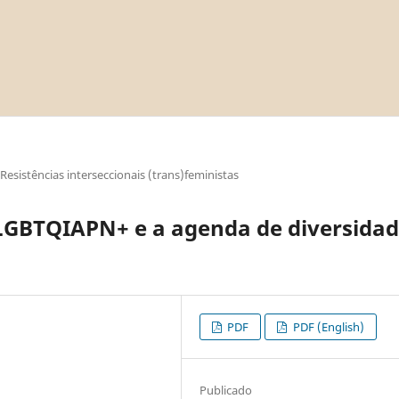
Resistências interseccionais (trans)feministas
 LGBTQIAPN+ e a agenda de diversida
PDF
PDF (English)
Publicado