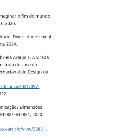
l imaginar o fim do mundo
a, 2020.
rade. Diversidade sexual
ra, 2024.
riela Araujo F. A virada
: estudo de caso da
ternacional de Design da
cidiconcic2021/097-
022.
unicação? Dimensões
. e35881-e35881, 2020.
cos/article/view/35881
.