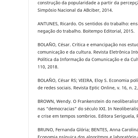
construção da popularidade a partir da percepçã
Simpósio Nacional da ABciber, 2014.
ANTUNES, Ricardo. Os sentidos do trabalho: ens
negação do trabalho. Boitempo Editorial, 2015.
BOLAÑO, César. Crítica e emancipação nos estu
comunicação e da cultura. Revista Eletrônica In
Política da Informação da Comunicação e da Cultur
110, 2018.
BOLAÑO, César RS; VIEIRA, Eloy S. Economia polít
de redes sociais. Revista Eptic Online, v. 16, n. 2
BROWN, Wendy. O Frankenstein do neoliberalism
nas “democracias” do século XXI. In Neoliberal
e crise em tempos sombrios. Editora Seriguela, Re
BRUNO, Fernanda Glória; BENTES, Anna Carolina
Economia psíquica dos algoritmos e laboratório