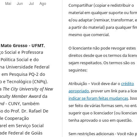
Compartilhar (copiar e redistribuir o
material em qualquer suporte ou for
e/ou adaptar (remixar, transformar, e 
a partir do material) para qualquer fi
mesmo que comercial.
e Mato Grosso - UFMT.
O licenciante não pode revogar estes
o Social e Professora
direitos desde que os termos da licen
lítica Social e do
sejam respeitados. Os termos são os
na Universidade Federal
seguintes:
e em Pesquisa PQ-2 do
o e Tecnológico (CNPq).
Atribuição – Você deve dar o
crédito
a
The City University of New
apropriado
, prover um link para a lic
Faculty Member Award
da
indicar se foram feitas mudanças
. Is
and
- CUNY, também
ser feito de várias formas sem, no ent
o do Prof. Dr. Rafael De
sugerir que o licenciador (ou licencian
de Cooperação
tenha aprovado o uso em questão.
arel em Serviço Social
ade Federal de Goiás
Sem restrições adicionais - Você não 