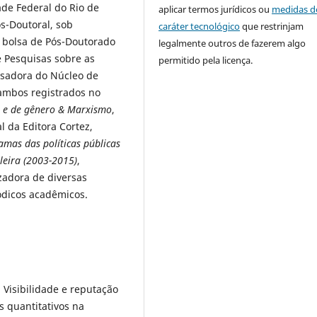
ade Federal do Rio de
aplicar termos jurídicos ou
medidas d
s-Doutoral, sob
caráter tecnológico
que restrinjam
m bolsa de Pós-Doutorado
legalmente outros de fazerem algo
 Pesquisas sobre as
permitido pela licença.
sadora do Núcleo de
 ambos registrados no
l e de gênero & Marxismo
,
l da Editora Cortez,
amas das políticas públicas
ileira (2003-2015)
,
zadora de diversas
iódicos acadêmicos.
Visibilidade e reputação
s quantitativos na