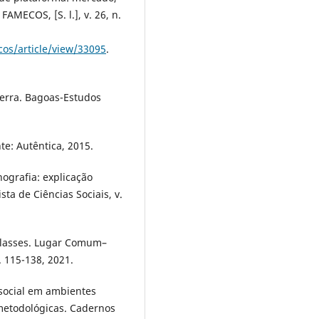
AMECOS, [S. l.], v. 26, n.
cos/article/view/33095
.
uerra. Bagoas-Estudos
te: Autêntica, 2015.
nografia: explicação
sta de Ciências Sociais, v.
 classes. Lugar Comum–
. 115-138, 2021.
social em ambientes
metodológicas. Cadernos