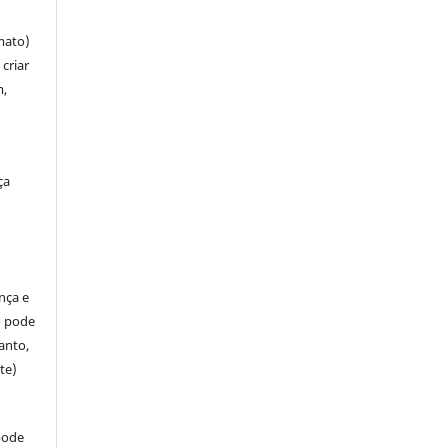
mato)
criar
m,
ça
ença e
so pode
anto,
te)
pode