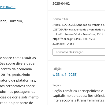
2025-04-02
33n1104258
Como Citar
ade, LinkedIn,
Irineu, B. A. (2025). Sentidos do trabalho p
LGBTQIAPN+ e a agenda de diversidade n
LinkedIn.
Revista Estudos Feministas
,
33
(1).
https://doi.org/10.1590/1806-9584-
2025v33n1104258
Fomatos de Citação
-se sobre como usuárias
ões sobre diversidade,
Edição
o centro da economia
v. 33 n. 1 (2025)
, 2019), produzindo
ratório de plataformas,
Seção
sos corporativos sobre
Seção Temática Tecnopolíticas e
ciados nas postagens da
capitalismo de dados: Resistênci
cias de dor e sofrimento
interseccionais (trans)feministas
 trabalho por parte de