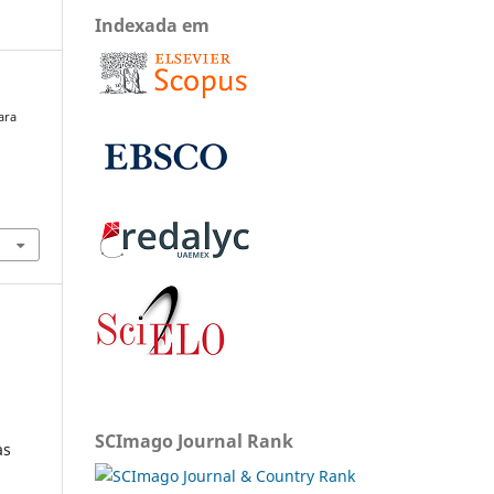
Indexada em
ara
o
SCImago Journal Rank
as