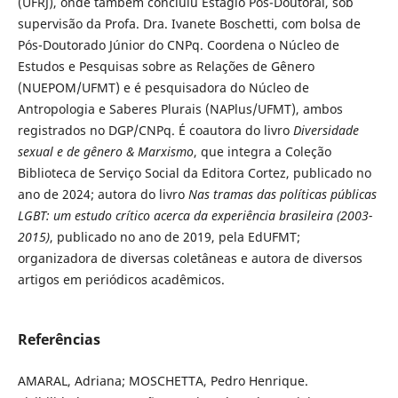
(UFRJ), onde também concluiu Estágio Pós-Doutoral, sob
supervisão da Profa. Dra. Ivanete Boschetti, com bolsa de
Pós-Doutorado Júnior do CNPq. Coordena o Núcleo de
Estudos e Pesquisas sobre as Relações de Gênero
(NUEPOM/UFMT) e é pesquisadora do Núcleo de
Antropologia e Saberes Plurais (NAPlus/UFMT), ambos
registrados no DGP/CNPq. É coautora do livro
Diversidade
sexual e de gênero & Marxismo
, que integra a Coleção
Biblioteca de Serviço Social da Editora Cortez, publicado no
ano de 2024; autora do livro
Nas tramas das políticas públicas
LGBT: um estudo crítico acerca da experiência brasileira (2003-
2015)
, publicado no ano de 2019, pela EdUFMT;
organizadora de diversas coletâneas e autora de diversos
artigos em periódicos acadêmicos.
Referências
AMARAL, Adriana; MOSCHETTA, Pedro Henrique.