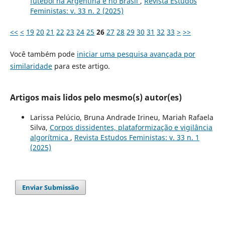
futebol na Argentina e no Brasil
,
Revista Estudos
Feministas: v. 33 n. 2 (2025)
<<
<
19
20
21
22
23
24
25
26
27
28
29
30
31
32
33
>
>>
Você também pode
iniciar uma pesquisa avançada por
similaridade
para este artigo.
Artigos mais lidos pelo mesmo(s) autor(es)
Larissa Pelúcio, Bruna Andrade Irineu, Mariah Rafaela
Silva,
Corpos dissidentes, plataformização e vigilância
algorítmica
,
Revista Estudos Feministas: v. 33 n. 1
(2025)
Enviar Submissão