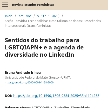
Revista Estudos Feministas
Início
/
Arquivos
/
v. 33 n. 1 (2025)
/
Seção Temática Tecnopolíticas e capitalismo de dados: Resistências
interseccionais (trans)feministas
Sentidos do trabalho para
LGBTQIAPN+ e a agenda de
diversidade no LinkedIn
Bruna Andrade Irineu
Universidade Federal de Mato Grosso - UFMT.
https://orcid.org/0000-0003-1158-5000
DOI:
https://doi.org/10.1590/1806-9584-2025v33n1104258
Palavras-chave:
LGBTQIAPN+, Trabalho, Diversidade,