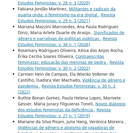
Estudos Feministas: v. 28 n. 3 (2020)
Fabiana Jordão Martinez,
Militantes e radicais da
quarta onda: o feminismo na era digital
,
Revista
Estudos Feministas: v. 29 n. 3 (2021)
Mariana Mazzini Marcondes, Ana Paula Rodrigues
Diniz, Maria Arlete Duarte de Araújo ,
Significados de
gênero e narrativas de políticas públicas
,
Revista
Estudos Feministas: v. 34 n. 1 (2026)
Rosemary Rodrigues Oliveira, Késia dos Anjos Rocha,
Érika Cecília Soares Oliveira,
Contraescritas
feministas: educação das meninas de pedra
,
Revista
Estudos Feministas: v. 30 n. 2 (2022)
Carmen Hein de Campos, Ela Wiecko Volkmer de
Castilho, Isadora Vier Machado,
Violência de gênero e
pandemia
,
Revista Estudos Feministas: v. 30 n. 2
(2022)
Ruthie Bonan Gomes, Paula Helena Lopes, Marivete
Gesser, Maria Juracy Filguieras Toneli,
Novos diálogos
dos estudos feministas da deficiência
,
Revista
Estudos Feministas: v. 27 n. 1 (2019)
Mariane da Silva Pisani, Julia Hang, Verónica Moreira ,
Violências de gênero e ativismo de jogadoras de