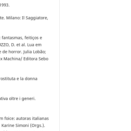
 1993.
te. Milano: Il Saggiatore,
 fantasmas, feitiços e
UZZO, D. et al. Lua em
 e de horror. Julia Lobão;
 Ex Machina/ Editora Sebo
ostituta e la donna
iva oltre i generi.
m foice: autoras italianas
o; Karine Simoni (Orgs.).