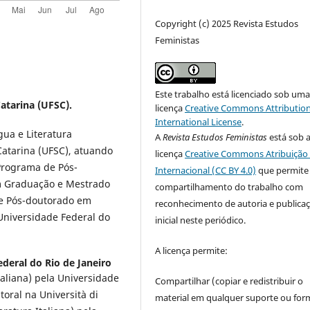
Copyright (c) 2025 Revista Estudos
Feministas
Este trabalho está licenciado sob um
atarina (UFSC).
licença
Creative Commons Attribution
International License
.
ua e Literatura
A
Revista Estudos Feministas
está sob 
Catarina (UFSC), atuando
licença
Creative Commons Atribuição 
Programa de Pós-
Internacional (CC BY 4.0)
que permite
m Graduação e Mestrado
compartilhamento do trabalho com
 e Pós-doutorado em
reconhecimento de autoria e publica
niversidade Federal do
inicial neste periódico.
A licença permite:
deral do Rio de Janeiro
taliana) pela Universidade
Compartilhar (copiar e redistribuir o
toral na Università di
material em qualquer suporte ou for