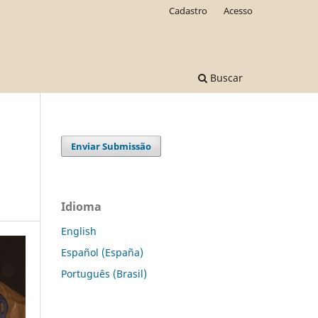
Cadastro
Acesso
Buscar
Enviar Submissão
Idioma
English
Español (España)
Português (Brasil)