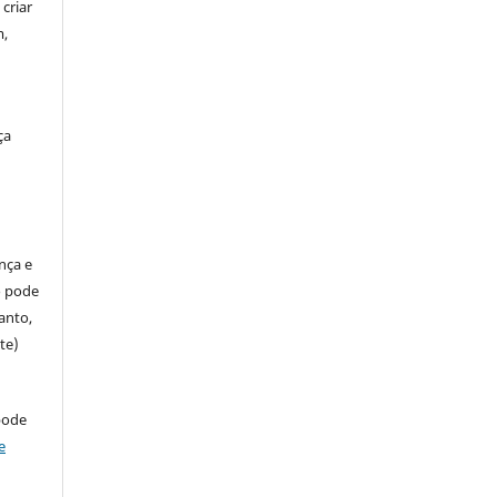
criar
m,
ça
ença e
so pode
anto,
te)
pode
e