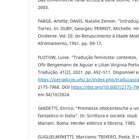
2003.
FARGE, Arlette; DAVIS, Natalie Zemon. “Introduç
Torres. In: DUBY, Georges; PERROT, Michelle. Hi
Ocidente. Vol. III: do Renascimento à Idade Mod
Afrontamento, 1991. pp. 09-17.
FLOTOW, Luise. “Tradução feminista: contextos, p
Ofir Bergemann de Aguiar e Lilian Virginia Port
Tradução, 41(2), 2021. pp. 492–511. Disponível 
https://periodicos.ufsc.br/index.php/traducao/a
2175-7968. DOI
https://doi.org/10.5007/2175-7
em 04/10/2024.
GHIDETTI, Enrico. “Premesse ottocentesche a una
fantastico in Italia”. In: Scrittura e società: stu
Mariani. Roma: Herder editrice e libreria, 1985.
GUGLIELMINETTI, Marziano; TRIVERO, Paola. Il 