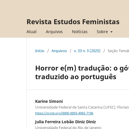
Revista Estudos Feministas
Atual
Arquivos
Notícias
Sobre
Início
/
Arquivos
/
v. 33 n. 3 (2025)
/
Seção Temát
Horror e(m) tradução: o gót
traduzido ao português
Karine Simoni
Universidade Federal de Santa Catarina (UFSC). Florian
https://orcid.org/0000-0003-4965-7196
Julia Ferreira Lobão Diniz Diniz
Universidade Federal do Rio de Janeiro