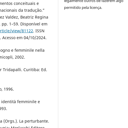
legalmente outros de fazerem algo
entos conceituais e
permitido pela licença.
nacionais da tradução.”
ez Valdez, Beatriz Regina
. pp. 1–59. Disponível em
rticle/view/81122
. ISSN
. Acesso em 04/10/2024.
 sogno e femminile nella
nicopli, 2002.
Tridapalli. Curitiba: Ed.
o, 1996.
 identità femminile e
993.
 (Orgs.). La perturbante.
ugia: Morlacchi Editore,