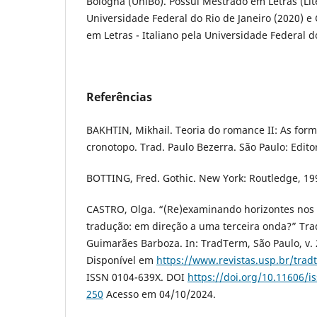
Bologna (UniBo). Possui Mestrado em Letras (Lite
Universidade Federal do Rio de Janeiro (2020) e
em Letras - Italiano pela Universidade Federal do
Referências
BAKHTIN, Mikhail. Teoria do romance II: As for
cronotopo. Trad. Paulo Bezerra. São Paulo: Edito
BOTTING, Fred. Gothic. New York: Routledge, 19
CASTRO, Olga. “(Re)examinando horizontes nos 
tradução: em direção a uma terceira onda?” Tra
Guimarães Barboza. In: TradTerm, São Paulo, v. 
Disponível em
https://www.revistas.usp.br/trad
ISSN 0104-639X. DOI
https://doi.org/10.11606/i
250
Acesso em 04/10/2024.