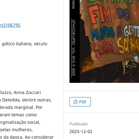
33n3106795
gótico italiano, século
aluzzo, Anna Zuccari
a Deledda, dentre outras,
PDF
derado marginal. Por
oraram temas como
ginalização social,
Publicado
pelas mulheres,
2025-12-02
is da época. Ao considerar