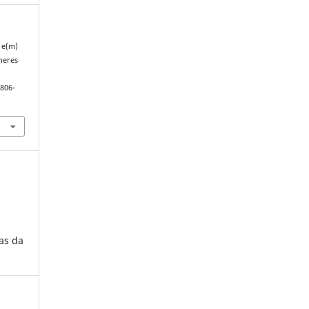
r e(m)
heres
1806-
as da