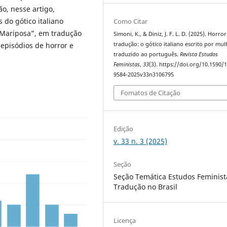
o, nesse artigo,
 do gótico italiano
Como Citar
 “Mariposa”, em tradução
Simoni, K., & Diniz, J. F. L. D. (2025). Horro
 episódios de horror e
tradução: o gótico italiano escrito por mul
traduzido ao português.
Revista Estudos
Feministas
,
33
(3). https://doi.org/10.1590/
9584-2025v33n3106795
Fomatos de Citação
Edição
v. 33 n. 3 (2025)
Seção
Seção Temática Estudos Feminist
Tradução no Brasil
Licença