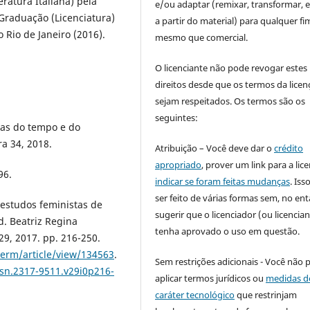
ratura Italiana) pela
e/ou adaptar (remixar, transformar, e 
 Graduação (Licenciatura)
a partir do material) para qualquer fi
 Rio de Janeiro (2016).
mesmo que comercial.
O licenciante não pode revogar estes
direitos desde que os termos da licen
sejam respeitados. Os termos são os
seguintes:
mas do tempo e do
ra 34, 2018.
Atribuição – Você deve dar o
crédito
apropriado
, prover um link para a lic
96.
indicar se foram feitas mudanças
. Is
ser feito de várias formas sem, no ent
estudos feministas de
sugerir que o licenciador (ou licencian
d. Beatriz Regina
tenha aprovado o uso em questão.
29, 2017. pp. 216-250.
term/article/view/134563
.
Sem restrições adicionais - Você não 
ssn.2317-9511.v29i0p216-
aplicar termos jurídicos ou
medidas d
caráter tecnológico
que restrinjam