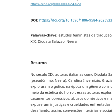
https://orcid.org/0000-0001-8554-8558
DOI:
https://doi.org/10.1590/1806-9584-2025v
Palavras-chave:
estudos feministas da tradução, 
XIX, Diodata Saluzzo, Neera
Resumo
No século XIX, autoras italianas como Diodata S
(pseudônimo: Neera), Carolina Invernizio, Grazi
exploraram o gótico, na época um gênero consi
meio da estética do horror, essas autoras expl
casamentos opressivos, abusos domésticos e mar
expuseram injustiças e crueldades enfrentadas 
desafiando, assim, convenções literárias e socia