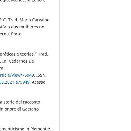
ão”. Trad. Maria Carvalho
stória das mulheres no
erna. Porto:
ráticas e teorias.” Trad.
o. In: Cadernos De
em
rticle/view/75949
. ISSN
968.2021.e75949
. Acesso
 storia del racconto
di in onore di Gaetano
romanticismo in Piemonte: