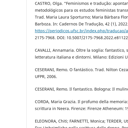
CASTRO, Olga. “Feminismos e tradução: apontam
metodológicos para os estudos feministas trans
Trad. Maria Laura Sporturno; Maria Bárbara Flor
Barboza. In: Cadernos De Tradução, 42 (1), 2022
https://periodicos.ufsc.br/index.php/traducao/a
2175-7968. DOI: 10.5007/2175-7968.2022.e81122
CAVALLI, Annamaria. Oltre la soglia: fantastico,
letteratura italiana e dintorni. Milano: Edizioni U
CESERANI, Remo. O fantástico. Trad. Nilton Cezar 
UFPR, 2006.
CESERANI, Remo. Il fantastico. Bologna: Il mulin
CORDA, Maria Grazia. Il profumo della memoria:
scrittura in Neera. Firenze: Firenze Atheneum: 1
ELEONORA, Chiti; FARNETTI, Monica; TERDER, Uta
Das Unheimliche nella scrittura delle donne. Per