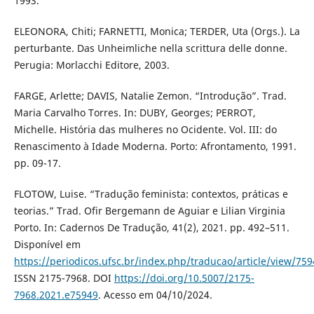
1993.
ELEONORA, Chiti; FARNETTI, Monica; TERDER, Uta (Orgs.). La
perturbante. Das Unheimliche nella scrittura delle donne.
Perugia: Morlacchi Editore, 2003.
FARGE, Arlette; DAVIS, Natalie Zemon. “Introdução”. Trad.
Maria Carvalho Torres. In: DUBY, Georges; PERROT,
Michelle. História das mulheres no Ocidente. Vol. III: do
Renascimento à Idade Moderna. Porto: Afrontamento, 1991.
pp. 09-17.
FLOTOW, Luise. “Tradução feminista: contextos, práticas e
teorias.” Trad. Ofir Bergemann de Aguiar e Lilian Virginia
Porto. In: Cadernos De Tradução, 41(2), 2021. pp. 492–511.
Disponível em
https://periodicos.ufsc.br/index.php/traducao/article/view/75
ISSN 2175-7968. DOI
https://doi.org/10.5007/2175-
7968.2021.e75949
. Acesso em 04/10/2024.