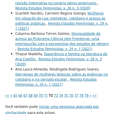
revisão integrativa no cenário latino-americano
,
Revista Estudos Feministas: v. 28 n. 3 (2020)
Scarleth Nardes, Carmem Regina Giongo,
Mulheres
em situação de rua: memórias, cotidiano e acesso às
políticas públicas
,
Revista Estudos Feministas: v. 29 n.
1 (2021)
Catarina Barbosa Torres Gomes,
Desigualdade de
acesso ao Programa Ciência sem Fronteiras: uma
interlocução com a perspectiva dos estudos de gênero
,
Revista Estudos Feministas: v. 29 n. 1 (2021)
Thayse Madella,
Experiência e família na literatura de
Ana Castillo
,
Revista Estudos Feministas: v. 28 n. 3
(2020)
Ana Laura Almeida, Rosângela Rodrigues Soares,
Narrativas de mulheres lésbicas sobre as vivências no
cotidiano e no período escolar
,
Revista Estudos
Feministas: v. 29 n. 1 (2021)
<<
<
65
66
67
68
69
70
71
72
73
74
75
76
77
78
79
>
>>
Você também pode
iniciar uma pesquisa avançada por
similaridade
para este artigo.