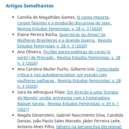
Artigos Semelhantes
Camilla de Magalhães Gomes,
O corpo importa:
corpos falantes e a produção discursiva do sexo
,
Revista Estudos Feministas: v. 28 n. 3 (2020)
Elaine Pereira Rocha,
Guerreiras ou Anjos? As
Mulheres Brasileiras e a Grande Guerra
,
Revista
Estudos Feministas: v. 28 n. 3 (2020)
Ana Oliveira,
Ficções porno-políticas do corpo (a
partir) de Preciado
,
Revista Estudos Feministas: v. 28
n. 3 (2020)
Ana Carolina Muller Fuchs, Gilberto Icle,
Comicidade
crítica e riso autodepreciativo: um estudo com
mulheres palhaças
,
Revista Estudos Feministas: v. 28
n. 3 (2020)
Sara de Athouguia Filipe,
Em direção a uma ‘Europa
do Mundo’ unida: entrevista com a historiadora
Raquel Varela
,
Revista Estudos Feministas: v. 29 n. 1
(2021)
Magda Dimenstein, Gabriel Nascimento Silva, Candida
Dantas, João Paulo Sales Macedo, Jáder Ferreira Leite,
Antonio Alves Filho,
Gênero na perspectiva decolonial: