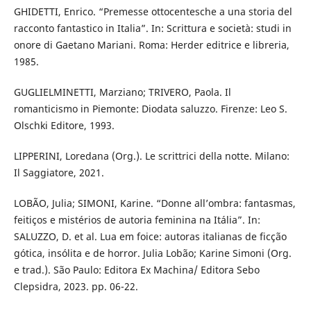
GHIDETTI, Enrico. “Premesse ottocentesche a una storia del
racconto fantastico in Italia”. In: Scrittura e società: studi in
onore di Gaetano Mariani. Roma: Herder editrice e libreria,
1985.
GUGLIELMINETTI, Marziano; TRIVERO, Paola. Il
romanticismo in Piemonte: Diodata saluzzo. Firenze: Leo S.
Olschki Editore, 1993.
LIPPERINI, Loredana (Org.). Le scrittrici della notte. Milano:
Il Saggiatore, 2021.
LOBÃO, Julia; SIMONI, Karine. “Donne all’ombra: fantasmas,
feitiços e mistérios de autoria feminina na Itália”. In:
SALUZZO, D. et al. Lua em foice: autoras italianas de ficção
gótica, insólita e de horror. Julia Lobão; Karine Simoni (Org.
e trad.). São Paulo: Editora Ex Machina/ Editora Sebo
Clepsidra, 2023. pp. 06-22.