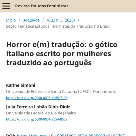
Revista Estudos Feministas
Início
/
Arquivos
/
v. 33 n. 3 (2025)
/
Seção Temática Estudos Feministas da Tradução no Brasil
Horror e(m) tradução: o gótico
italiano escrito por mulheres
traduzido ao português
Karine Simoni
Universidade Federal de Santa Catarina (UFSC). Florianópolis
https://orcid.org/0000-0003-4965-7196
Julia Ferreira Lobão Diniz Diniz
Universidade Federal do Rio de Janeiro
https://orcid.org/0000-0001-8554-8558
DOI:
https://doi.org/10.1590/1806-9584-2025v33n3106795