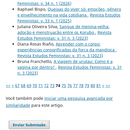
Feministas: v. 34 n. 1 (2026)
Raphael Bispo,
Queixas do viver só: emoções, gênero
e envelhecimento na vida cotidiana
,
Revista Estudos
Feministas: v. 33 n. 1 (2025)
Juliana Oliveira Silva,
Sangue de menina-velha:
adoção e menstruação entre os Korubo
,
Revista
Estudos Feministas: v. 31 n. 3 (2023)
Diana Rosas Riaño,
Aprender com o corpo:
experiências corporificadas da força da mandioca
,
Revista Estudos Feministas: v. 31 n. 3 (2023)
Bruna Franchetto,
A viagem de urutau: Como é a
vagina por dentro?
,
Revista Estudos Feministas: v. 31
n. 3 (2023)
<<
<
67
68
69
70
71
72
73
74
75
76
77
78
79
80
81
>
>>
Você também pode
iniciar uma pesquisa avançada por
similaridade
para este artigo.
Enviar Submissão