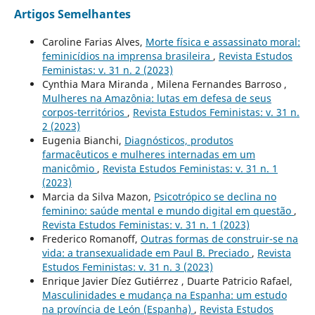
Artigos Semelhantes
Caroline Farias Alves,
Morte física e assassinato moral:
feminicídios na imprensa brasileira
,
Revista Estudos
Feministas: v. 31 n. 2 (2023)
Cynthia Mara Miranda , Milena Fernandes Barroso ,
Mulheres na Amazônia: lutas em defesa de seus
corpos-territórios
,
Revista Estudos Feministas: v. 31 n.
2 (2023)
Eugenia Bianchi,
Diagnósticos, produtos
farmacêuticos e mulheres internadas em um
manicômio
,
Revista Estudos Feministas: v. 31 n. 1
(2023)
Marcia da Silva Mazon,
Psicotrópico se declina no
feminino: saúde mental e mundo digital em questão
,
Revista Estudos Feministas: v. 31 n. 1 (2023)
Frederico Romanoff,
Outras formas de construir-se na
vida: a transexualidade em Paul B. Preciado
,
Revista
Estudos Feministas: v. 31 n. 3 (2023)
Enrique Javier Díez Gutiérrez , Duarte Patricio Rafael,
Masculinidades e mudança na Espanha: um estudo
na província de León (Espanha)
,
Revista Estudos