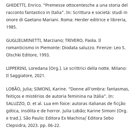
GHIDETTI, Enrico. “Premesse ottocentesche a una storia del
racconto fantastico in Italia”. In: Scrittura e società: studi in
onore di Gaetano Mariani. Roma: Herder editrice e libreria,
1985.
GUGLIELMINETTI, Marziano; TRIVERO, Paola. Il
romanticismo in Piemonte: Diodata saluzzo. Firenze: Leo S.
Olschki Editore, 1993.
LIPPERINI, Loredana (Org.). Le scrittrici della notte. Milano:
Il Saggiatore, 2021.
LOBÃO, Julia; SIMONI, Karine. “Donne all’ombra: fantasmas,
feitiços e mistérios de autoria feminina na Itália”. In:
SALUZZO, D. et al. Lua em foice: autoras italianas de ficção
gótica, insólita e de horror. Julia Lobão; Karine Simoni (Org.
e trad.). São Paulo: Editora Ex Machina/ Editora Sebo
Clepsidra, 2023. pp. 06-22.