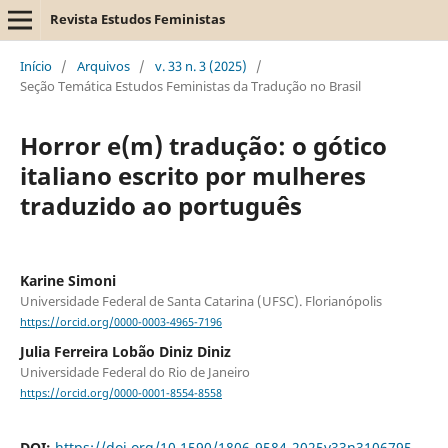
Revista Estudos Feministas
Início
/
Arquivos
/
v. 33 n. 3 (2025)
/
Seção Temática Estudos Feministas da Tradução no Brasil
Horror e(m) tradução: o gótico
italiano escrito por mulheres
traduzido ao português
Karine Simoni
Universidade Federal de Santa Catarina (UFSC). Florianópolis
https://orcid.org/0000-0003-4965-7196
Julia Ferreira Lobão Diniz Diniz
Universidade Federal do Rio de Janeiro
https://orcid.org/0000-0001-8554-8558
DOI:
https://doi.org/10.1590/1806-9584-2025v33n3106795