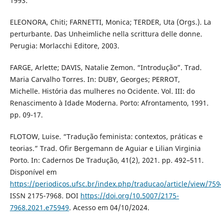
1993.
ELEONORA, Chiti; FARNETTI, Monica; TERDER, Uta (Orgs.). La
perturbante. Das Unheimliche nella scrittura delle donne.
Perugia: Morlacchi Editore, 2003.
FARGE, Arlette; DAVIS, Natalie Zemon. “Introdução”. Trad.
Maria Carvalho Torres. In: DUBY, Georges; PERROT,
Michelle. História das mulheres no Ocidente. Vol. III: do
Renascimento à Idade Moderna. Porto: Afrontamento, 1991.
pp. 09-17.
FLOTOW, Luise. “Tradução feminista: contextos, práticas e
teorias.” Trad. Ofir Bergemann de Aguiar e Lilian Virginia
Porto. In: Cadernos De Tradução, 41(2), 2021. pp. 492–511.
Disponível em
https://periodicos.ufsc.br/index.php/traducao/article/view/75
ISSN 2175-7968. DOI
https://doi.org/10.5007/2175-
7968.2021.e75949
. Acesso em 04/10/2024.