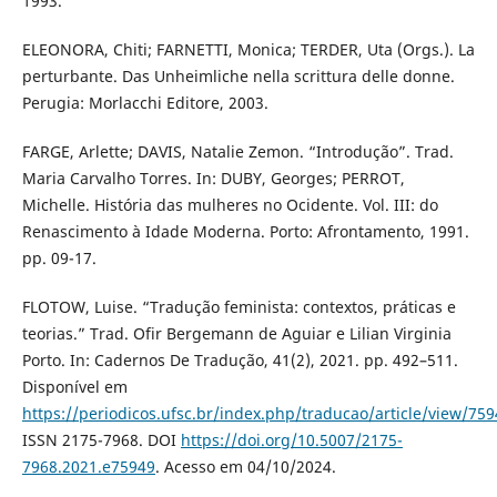
1993.
ELEONORA, Chiti; FARNETTI, Monica; TERDER, Uta (Orgs.). La
perturbante. Das Unheimliche nella scrittura delle donne.
Perugia: Morlacchi Editore, 2003.
FARGE, Arlette; DAVIS, Natalie Zemon. “Introdução”. Trad.
Maria Carvalho Torres. In: DUBY, Georges; PERROT,
Michelle. História das mulheres no Ocidente. Vol. III: do
Renascimento à Idade Moderna. Porto: Afrontamento, 1991.
pp. 09-17.
FLOTOW, Luise. “Tradução feminista: contextos, práticas e
teorias.” Trad. Ofir Bergemann de Aguiar e Lilian Virginia
Porto. In: Cadernos De Tradução, 41(2), 2021. pp. 492–511.
Disponível em
https://periodicos.ufsc.br/index.php/traducao/article/view/75
ISSN 2175-7968. DOI
https://doi.org/10.5007/2175-
7968.2021.e75949
. Acesso em 04/10/2024.