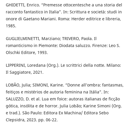
GHIDETTI, Enrico. “Premesse ottocentesche a una storia del
racconto fantastico in Italia”. In: Scrittura e società: studi in
onore di Gaetano Mariani. Roma: Herder editrice e libreria,
1985.
GUGLIELMINETTI, Marziano; TRIVERO, Paola. Il
romanticismo in Piemonte: Diodata saluzzo. Firenze: Leo S.
Olschki Editore, 1993.
LIPPERINI, Loredana (Org.). Le scrittrici della notte. Milano:
Il Saggiatore, 2021.
LOBÃO, Julia; SIMONI, Karine. “Donne all’ombra: fantasmas,
feitiços e mistérios de autoria feminina na Itália”. In:
SALUZZO, D. et al. Lua em foice: autoras italianas de ficção
gótica, insólita e de horror. Julia Lobão; Karine Simoni (Org.
e trad.). São Paulo: Editora Ex Machina/ Editora Sebo
Clepsidra, 2023. pp. 06-22.