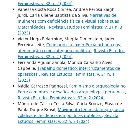
Feministas: v. 32 n. 2 (2024)
Vanessa Costa Rosa Corrêa, Andrea Perosa Saigh
Jurdi, Carla Cilene Baptista da Silva,
Narrativas de
mulheres com deficiência física e visual sobre suas
Maternidades
,
Revista Estudos Feministas: v. 31 n. 3
(2023)
Victor Hugo Belarmino, Magda Dimenstein, Jáder
Ferreira Leite,
Cotidiano e a experiência urbana gay:
afeminação como categoria analítica
,
Revista Estudos
Feministas: v. 32 n. 2 (2024)
Fernanda Aguiar Zanola, Mônica Carvalho Alves
Cappelle,
Trabalho doméstico: intercruzamentos de
opressões
,
Revista Estudos Feministas: v. 31 n. 1
(2023)
Nádia Carrasco Pagnossi,
Feminismo e arqueologia no
Peru: caminhos e desafios das arqueólogas peruanas
,
Revista Estudos Feministas: v. 32 n. 2 (2024)
Mônica de Cássia Costa Silva, Carla Bronzo, Flávia de
Paula Duque Brasil,
Movimento feminista negro, ação
coletiva e incidência em políticas públicas
,
Revista
Estudos Feministas: v. 32 n. 2 (2024)