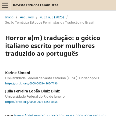
Revista Estudos Feministas
Início
/
Arquivos
/
v. 33 n. 3 (2025)
/
Seção Temática Estudos Feministas da Tradução no Brasil
Horror e(m) tradução: o gótico
italiano escrito por mulheres
traduzido ao português
Karine Simoni
Universidade Federal de Santa Catarina (UFSC). Florianópolis
https://orcid.org/0000-0003-4965-7196
Julia Ferreira Lobão Diniz Diniz
Universidade Federal do Rio de Janeiro
https://orcid.org/0000-0001-8554-8558
DOI:
https://doi.org/10.1590/1806-9584-2025v33n3106795