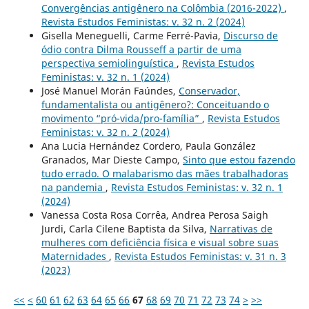
Convergências antigênero na Colômbia (2016-2022)
,
Revista Estudos Feministas: v. 32 n. 2 (2024)
Gisella Meneguelli, Carme Ferré-Pavia,
Discurso de
ódio contra Dilma Rousseff a partir de uma
perspectiva semiolinguística
,
Revista Estudos
Feministas: v. 32 n. 1 (2024)
José Manuel Morán Faúndes,
Conservador,
fundamentalista ou antigênero?: Conceituando o
movimento “pró-vida/pro-família”
,
Revista Estudos
Feministas: v. 32 n. 2 (2024)
Ana Lucia Hernández Cordero, Paula González
Granados, Mar Dieste Campo,
Sinto que estou fazendo
tudo errado. O malabarismo das mães trabalhadoras
na pandemia
,
Revista Estudos Feministas: v. 32 n. 1
(2024)
Vanessa Costa Rosa Corrêa, Andrea Perosa Saigh
Jurdi, Carla Cilene Baptista da Silva,
Narrativas de
mulheres com deficiência física e visual sobre suas
Maternidades
,
Revista Estudos Feministas: v. 31 n. 3
(2023)
<<
<
60
61
62
63
64
65
66
67
68
69
70
71
72
73
74
>
>>