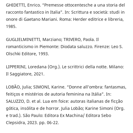
GHIDETTI, Enrico. “Premesse ottocentesche a una storia del
racconto fantastico in Italia”. In: Scrittura e società: studi in
onore di Gaetano Mariani. Roma: Herder editrice e libreria,
1985.
GUGLIELMINETTI, Marziano; TRIVERO, Paola. Il
romanticismo in Piemonte: Diodata saluzzo. Firenze: Leo S.
Olschki Editore, 1993.
LIPPERINI, Loredana (Org.). Le scrittrici della notte. Milano:
Il Saggiatore, 2021.
LOBÃO, Julia; SIMONI, Karine. “Donne all’ombra: fantasmas,
feitiços e mistérios de autoria feminina na Itália”. In:
SALUZZO, D. et al. Lua em foice: autoras italianas de ficção
gótica, insólita e de horror. Julia Lobão; Karine Simoni (Org.
e trad.). São Paulo: Editora Ex Machina/ Editora Sebo
Clepsidra, 2023. pp. 06-22.