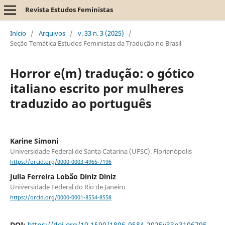
Revista Estudos Feministas
Início
/
Arquivos
/
v. 33 n. 3 (2025)
/
Seção Temática Estudos Feministas da Tradução no Brasil
Horror e(m) tradução: o gótico
italiano escrito por mulheres
traduzido ao português
Karine Simoni
Universidade Federal de Santa Catarina (UFSC). Florianópolis
https://orcid.org/0000-0003-4965-7196
Julia Ferreira Lobão Diniz Diniz
Universidade Federal do Rio de Janeiro
https://orcid.org/0000-0001-8554-8558
DOI:
https://doi.org/10.1590/1806-9584-2025v33n3106795