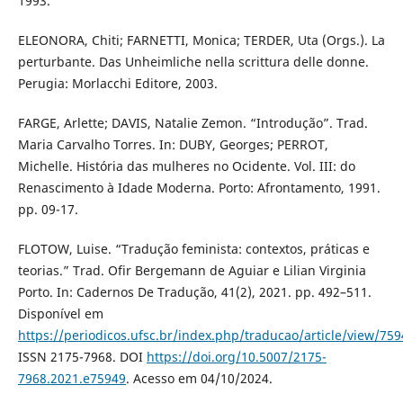
1993.
ELEONORA, Chiti; FARNETTI, Monica; TERDER, Uta (Orgs.). La
perturbante. Das Unheimliche nella scrittura delle donne.
Perugia: Morlacchi Editore, 2003.
FARGE, Arlette; DAVIS, Natalie Zemon. “Introdução”. Trad.
Maria Carvalho Torres. In: DUBY, Georges; PERROT,
Michelle. História das mulheres no Ocidente. Vol. III: do
Renascimento à Idade Moderna. Porto: Afrontamento, 1991.
pp. 09-17.
FLOTOW, Luise. “Tradução feminista: contextos, práticas e
teorias.” Trad. Ofir Bergemann de Aguiar e Lilian Virginia
Porto. In: Cadernos De Tradução, 41(2), 2021. pp. 492–511.
Disponível em
https://periodicos.ufsc.br/index.php/traducao/article/view/75
ISSN 2175-7968. DOI
https://doi.org/10.5007/2175-
7968.2021.e75949
. Acesso em 04/10/2024.