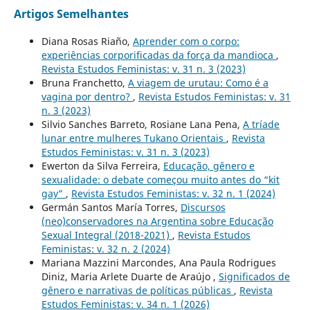
Artigos Semelhantes
Diana Rosas Riaño,
Aprender com o corpo:
experiências corporificadas da força da mandioca
,
Revista Estudos Feministas: v. 31 n. 3 (2023)
Bruna Franchetto,
A viagem de urutau: Como é a
vagina por dentro?
,
Revista Estudos Feministas: v. 31
n. 3 (2023)
Silvio Sanches Barreto, Rosiane Lana Pena,
A tríade
lunar entre mulheres Tukano Orientais
,
Revista
Estudos Feministas: v. 31 n. 3 (2023)
Ewerton da Silva Ferreira,
Educação, gênero e
sexualidade: o debate começou muito antes do “kit
gay”
,
Revista Estudos Feministas: v. 32 n. 1 (2024)
Germán Santos María Torres,
Discursos
(neo)conservadores na Argentina sobre Educação
Sexual Integral (2018-2021)
,
Revista Estudos
Feministas: v. 32 n. 2 (2024)
Mariana Mazzini Marcondes, Ana Paula Rodrigues
Diniz, Maria Arlete Duarte de Araújo ,
Significados de
gênero e narrativas de políticas públicas
,
Revista
Estudos Feministas: v. 34 n. 1 (2026)