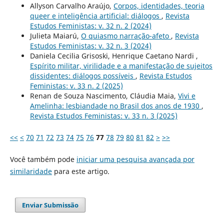
Allyson Carvalho Araújo,
Corpos, identidades, teoria
queer e inteligência artificial: diálogos
,
Revista
Estudos Feministas: v. 32 n. 2 (2024)
Julieta Maiarú,
O quiasmo narração-afeto
,
Revista
Estudos Feministas: v. 32 n. 3 (2024)
Daniela Cecilia Grisoski, Henrique Caetano Nardi ,
Espírito militar, virilidade e a manifestação de sujeitos
dissidentes: diálogos possíveis
,
Revista Estudos
Feministas: v. 33 n. 2 (2025)
Renan de Souza Nascimento, Cláudia Maia,
Vivi e
Amelinha: lesbiandade no Brasil dos anos de 1930
,
Revista Estudos Feministas: v. 33 n. 3 (2025)
<<
<
70
71
72
73
74
75
76
77
78
79
80
81
82
>
>>
Você também pode
iniciar uma pesquisa avançada por
similaridade
para este artigo.
Enviar Submissão