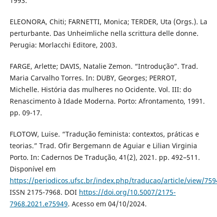
1993.
ELEONORA, Chiti; FARNETTI, Monica; TERDER, Uta (Orgs.). La
perturbante. Das Unheimliche nella scrittura delle donne.
Perugia: Morlacchi Editore, 2003.
FARGE, Arlette; DAVIS, Natalie Zemon. “Introdução”. Trad.
Maria Carvalho Torres. In: DUBY, Georges; PERROT,
Michelle. História das mulheres no Ocidente. Vol. III: do
Renascimento à Idade Moderna. Porto: Afrontamento, 1991.
pp. 09-17.
FLOTOW, Luise. “Tradução feminista: contextos, práticas e
teorias.” Trad. Ofir Bergemann de Aguiar e Lilian Virginia
Porto. In: Cadernos De Tradução, 41(2), 2021. pp. 492–511.
Disponível em
https://periodicos.ufsc.br/index.php/traducao/article/view/75
ISSN 2175-7968. DOI
https://doi.org/10.5007/2175-
7968.2021.e75949
. Acesso em 04/10/2024.