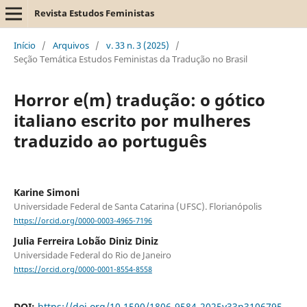
Revista Estudos Feministas
Início
/
Arquivos
/
v. 33 n. 3 (2025)
/
Seção Temática Estudos Feministas da Tradução no Brasil
Horror e(m) tradução: o gótico
italiano escrito por mulheres
traduzido ao português
Karine Simoni
Universidade Federal de Santa Catarina (UFSC). Florianópolis
https://orcid.org/0000-0003-4965-7196
Julia Ferreira Lobão Diniz Diniz
Universidade Federal do Rio de Janeiro
https://orcid.org/0000-0001-8554-8558
DOI:
https://doi.org/10.1590/1806-9584-2025v33n3106795