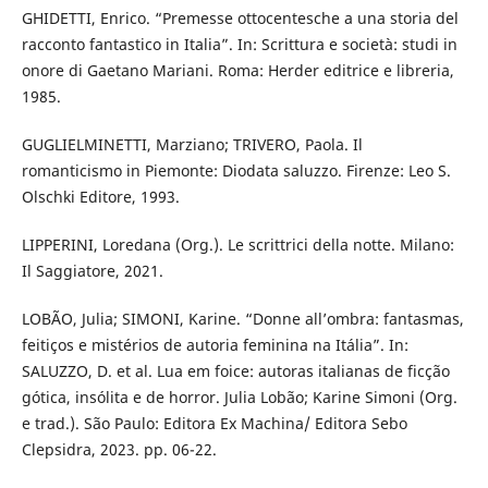
GHIDETTI, Enrico. “Premesse ottocentesche a una storia del
racconto fantastico in Italia”. In: Scrittura e società: studi in
onore di Gaetano Mariani. Roma: Herder editrice e libreria,
1985.
GUGLIELMINETTI, Marziano; TRIVERO, Paola. Il
romanticismo in Piemonte: Diodata saluzzo. Firenze: Leo S.
Olschki Editore, 1993.
LIPPERINI, Loredana (Org.). Le scrittrici della notte. Milano:
Il Saggiatore, 2021.
LOBÃO, Julia; SIMONI, Karine. “Donne all’ombra: fantasmas,
feitiços e mistérios de autoria feminina na Itália”. In:
SALUZZO, D. et al. Lua em foice: autoras italianas de ficção
gótica, insólita e de horror. Julia Lobão; Karine Simoni (Org.
e trad.). São Paulo: Editora Ex Machina/ Editora Sebo
Clepsidra, 2023. pp. 06-22.