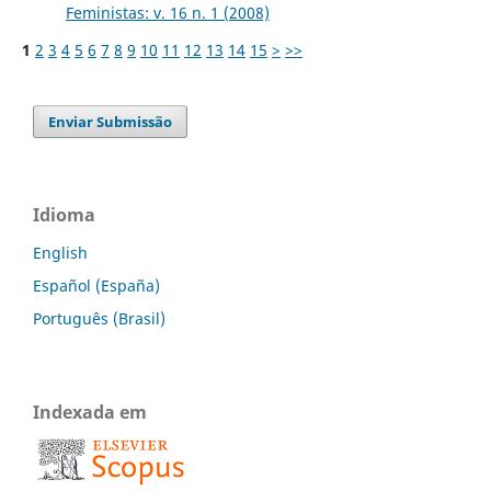
Feministas: v. 16 n. 1 (2008)
1
2
3
4
5
6
7
8
9
10
11
12
13
14
15
>
>>
Enviar Submissão
Idioma
English
Español (España)
Português (Brasil)
Indexada em