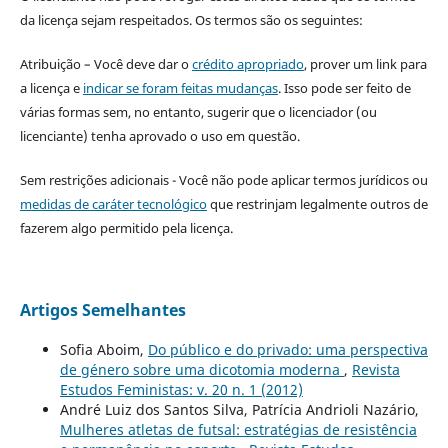
da licença sejam respeitados. Os termos são os seguintes:
Atribuição – Você deve dar o
crédito apropriado
, prover um link para
a licença e
indicar se foram feitas mudanças
. Isso pode ser feito de
várias formas sem, no entanto, sugerir que o licenciador (ou
licenciante) tenha aprovado o uso em questão.
Sem restrições adicionais - Você não pode aplicar termos jurídicos ou
medidas de caráter tecnológico
que restrinjam legalmente outros de
fazerem algo permitido pela licença.
Artigos Semelhantes
Sofia Aboim,
Do público e do privado: uma perspectiva
de género sobre uma dicotomia moderna
,
Revista
Estudos Feministas: v. 20 n. 1 (2012)
André Luiz dos Santos Silva, Patrícia Andrioli Nazário,
Mulheres atletas de futsal: estratégias de resistência