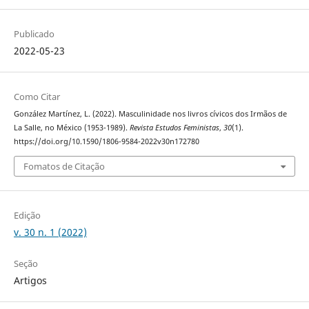
Publicado
2022-05-23
Como Citar
González Martínez, L. (2022). Masculinidade nos livros cívicos dos Irmãos de
La Salle, no México (1953-1989).
Revista Estudos Feministas
,
30
(1).
https://doi.org/10.1590/1806-9584-2022v30n172780
Fomatos de Citação
Edição
v. 30 n. 1 (2022)
Seção
Artigos