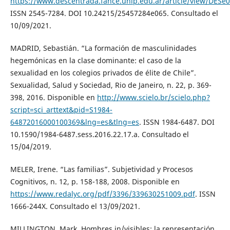
https://www.descentrada.fahce.unlp.edu.ar/article/view/DESe
ISSN 2545-7284. DOI 10.24215/25457284e065. Consultado el
10/09/2021.
MADRID, Sebastián. “La formación de masculinidades
hegemónicas en la clase dominante: el caso de la
sexualidad en los colegios privados de élite de Chile”.
Sexualidad, Salud y Sociedad, Rio de Janeiro, n. 22, p. 369-
398, 2016. Disponible en
http://www.scielo.br/scielo.php?
script=sci_arttext&pid=S1984-
64872016000100369&lng=es&tlng=es
. ISSN 1984-6487. DOI
10.1590/1984-6487.sess.2016.22.17.a. Consultado el
15/04/2019.
MELER, Irene. “Las familias”. Subjetividad y Procesos
Cognitivos, n. 12, p. 158-188, 2008. Disponible en
https://www.redalyc.org/pdf/3396/339630251009.pdf
. ISSN
1666-244X. Consultado el 13/09/2021.
MILLINGTON, Mark. Hombres in/visibles: la representación