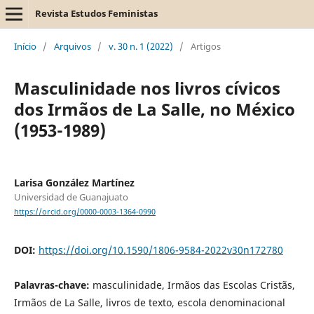
Revista Estudos Feministas
Início
/
Arquivos
/
v. 30 n. 1 (2022)
/
Artigos
Masculinidade nos livros cívicos
dos Irmãos de La Salle, no México
(1953-1989)
Larisa González Martínez
Universidad de Guanajuato
https://orcid.org/0000-0003-1364-0990
DOI:
https://doi.org/10.1590/1806-9584-2022v30n172780
Palavras-chave:
masculinidade, Irmãos das Escolas Cristãs,
Irmãos de La Salle, livros de texto, escola denominacional