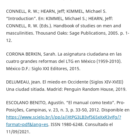
CONNELL, R. W.; HEARN, Jeff; KIMMEL, Michael S.
“Introduction”. En: KIMMEL, Michael S.; HEARN, Jeff:
CONNELL, R. W. (Eds.). Handbook of studies on men and
masculinities. Thousand Oaks: Sage Publications, 2005. p. 1-
12.
CORONA BERKIN, Sarah. La asignatura ciudadana en las
cuatro grandes reformas del LTG en México (1959-2010).
México D.F.: Siglo XXI Editores, 2015.
DELUMEAU, Jean. El miedo en Occidente (Siglos XIV-XVIII)
Una ciudad sitiada. Madrid: Penguin Random House, 2019.
ESCOLANO BENITO, Agustín. “El manual como texto”. Pro-
Posições, Campinas, v. 23, n. 3, p. 33-50, 2012. Disponible en
https://www.scielo.br/j/pp/a/jXtPG3LB3vf565xXxR3vJfg/?
format=pdf&lang=es
. ISSN 1980-6248. Consultado el
11/09/2021.