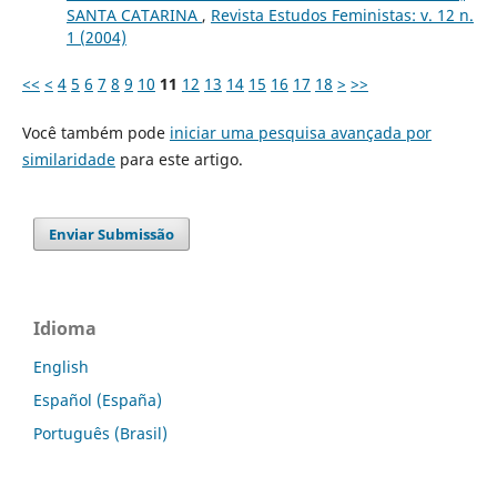
SANTA CATARINA
,
Revista Estudos Feministas: v. 12 n.
1 (2004)
<<
<
4
5
6
7
8
9
10
11
12
13
14
15
16
17
18
>
>>
Você também pode
iniciar uma pesquisa avançada por
similaridade
para este artigo.
Enviar Submissão
Idioma
English
Español (España)
Português (Brasil)