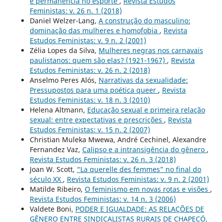
e permanência no esporte
,
Revista Estudos
Feministas: v. 26 n. 1 (2018)
Daniel Welzer-Lang,
A construção do masculino:
dominação das mulheres e homofobia
,
Revista
Estudos Feministas: v. 9 n. 2 (2001)
Zélia Lopes da Silva,
Mulheres negras nos carnavais
paulistanos: quem são elas? (1921-1967)
,
Revista
Estudos Feministas: v. 26 n. 2 (2018)
Anselmo Peres Alós,
Narrativas da sexualidade:
Pressupostos para uma poética queer
,
Revista
Estudos Feministas: v. 18 n. 3 (2010)
Helena Altmann,
Educação sexual e primeira relação
sexual: entre expectativas e prescrições
,
Revista
Estudos Feministas: v. 15 n. 2 (2007)
Christian Muleka Mwewa, André Cechinel, Alexandre
Fernandez Vaz,
Calipso e a intransigência do gênero
,
Revista Estudos Feministas: v. 26 n. 3 (2018)
Joan W. Scott,
“La querelle des femmes” no final do
século XX
,
Revista Estudos Feministas: v. 9 n. 2 (2001)
Matilde Ribeiro,
O feminismo em novas rotas e visões
,
Revista Estudos Feministas: v. 14 n. 3 (2006)
Valdete Boni,
PODER E IGUALDADE: AS RELAÇÕES DE
GÊNERO ENTRE SINDICALISTAS RURAIS DE CHAPECÓ,