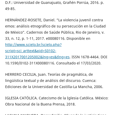
D.F.: Universidad de Guanajuato, Grañén Porrúa, 2016. p.
49-85.
HERNÁNDEZ-ROSETE, Daniel. “La violencia juvenil contra
emos: análisis etnográfico de su persecución en la Ciudad
de México”. Cadernos de Saúde Pública, Rio de Janeiro, v.
33, n. 12, p. 1-11, 2017. e00080116. Disponible en
http://www.scielo.br/scielo.php?
script=sci_arttext&pid=S0102-
311X2017001205002&lng=es&tlng=es
. ISSN 1678-4464. DOI
10.1590/0102-311X00080116. Consultado el 17/03/2020.
HERRERO CECILIA, Juan. Teorías de pragmática, de
lingüística textual y de análisis del discurso. Cuenca:
Ediciones de la Universidad de Castilla-La Mancha, 2006.
IGLESIA CATÓLICA. Catecismo de la Iglesia Católica. México:
Obra Nacional de la Buena Prensa, 2018.