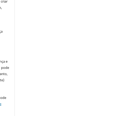
criar
m,
ça
ença e
so pode
anto,
te)
pode
e