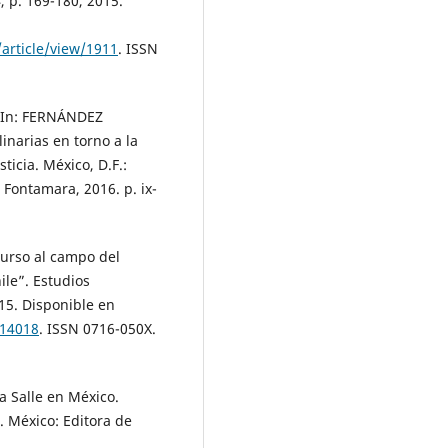
, p. 169-180, 2015.
article/view/1911
. ISSN
 In: FERNÁNDEZ
inarias en torno a la
ticia. México, D.F.:
 Fontamara, 2016. p. ix-
curso al campo del
ile”. Estudios
015. Disponible en
114018
. ISSN 0716-050X.
 Salle en México.
. México: Editora de