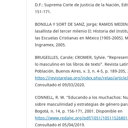
D.F.: Suprema Corte de Justicia de la Nación, Edi
151-171.
BONILLA Y SORT DE SANZ, Jorge; RAMOS MEDINA
lasallista del tercer milenio II: Historia del Ins
las Escuelas Cristianas en México (1905-2005). Mé
Ingramex, 2005.
BRUGEILLES, Carole; CROMER, Sylvie. “Represent
lo masculino en los libros de texto”. Revista La
Población, Buenos Aires, v. 3, n. 4-5, p. 189-205
https://revistarelap.org/index.php/relap/artic
Consultado el 09/03/2020.
CONNELL, R. W. “Educando a los muchachos: Nu
sobre masculinidad y estrategias de género par
Bogotá, n. 14, p. 156-171, 2001. Disponible en
https://www.redalyc.org/pdf/1051/10511526801
Consultado el 05/04/2019.