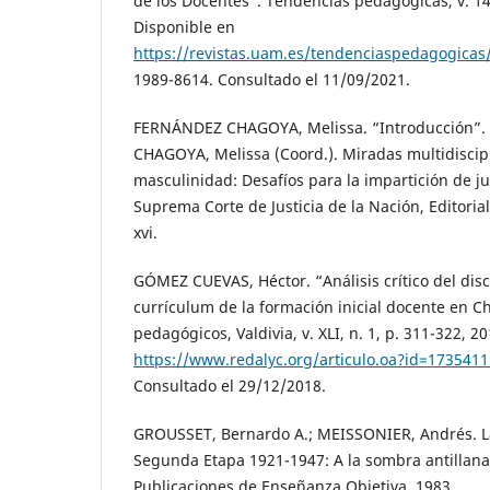
de los Docentes”. Tendencias pedagógicas, v. 14
Disponible en
https://revistas.uam.es/tendenciaspedagogicas/
1989-8614. Consultado el 11/09/2021.
FERNÁNDEZ CHAGOYA, Melissa. “Introducción”.
CHAGOYA, Melissa (Coord.). Miradas multidiscipl
masculinidad: Desafíos para la impartición de jus
Suprema Corte de Justicia de la Nación, Editorial
xvi.
GÓMEZ CUEVAS, Héctor. “Análisis crítico del dis
currículum de la formación inicial docente en Ch
pedagógicos, Valdivia, v. XLI, n. 1, p. 311-322, 2
https://www.redalyc.org/articulo.oa?id=173541
Consultado el 29/12/2018.
GROUSSET, Bernardo A.; MEISSONIER, Andrés. La
Segunda Etapa 1921-1947: A la sombra antillana
Publicaciones de Enseñanza Objetiva, 1983.