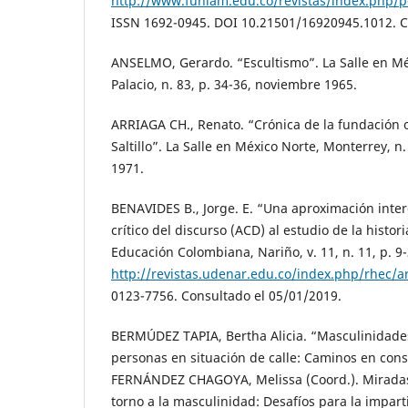
http://www.funlam.edu.co/revistas/index.php/po
ISSN 1692-0945. DOI 10.21501/16920945.1012. C
ANSELMO, Gerardo. “Escultismo”. La Salle en M
Palacio, n. 83, p. 34-36, noviembre 1965.
ARRIAGA CH., Renato. “Crónica de la fundación of
Saltillo”. La Salle en México Norte, Monterrey, n.
1971.
BENAVIDES B., Jorge. E. “Una aproximación interd
crítico del discurso (ACD) al estudio de la histori
Educación Colombiana, Nariño, v. 11, n. 11, p. 9
http://revistas.udenar.edu.co/index.php/rhec/ar
0123-7756. Consultado el 05/01/2019.
BERMÚDEZ TAPIA, Bertha Alicia. “Masculinidades, 
personas en situación de calle: Caminos en cons
FERNÁNDEZ CHAGOYA, Melissa (Coord.). Miradas 
torno a la masculinidad: Desafíos para la imparti