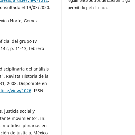
iesis/article/view/1012
.
legalmente outros de fazerem algo
onsultado el 19/03/2020.
permitido pela licença.
éxico Norte, Gómez
icial del grupo IV
 142, p. 11-13, febrero
isciplinaria del análisis
a”. Revista Historia de la
-31, 2008. Disponible en
ticle/view/1026
. ISSN
justicia social y
tante movimiento”. In:
multidisciplinarias en
ción de justicia. México,