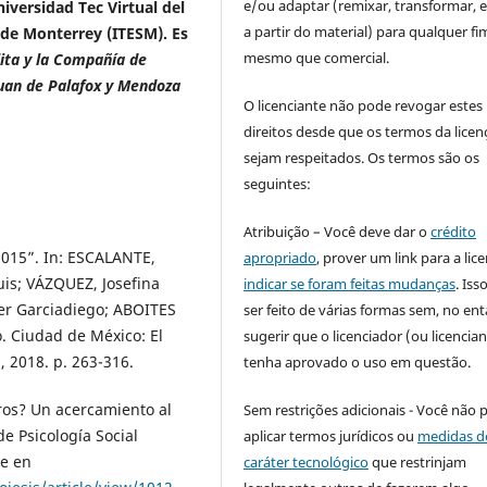
e/ou adaptar (remixar, transformar, e 
iversidad Tec Virtual del
a partir do material) para qualquer fi
 de Monterrey (ITESM). Es
mesmo que comercial.
lita y la Compañía de
Juan de Palafox y Mendoza
O licenciante não pode revogar estes
direitos desde que os termos da licen
sejam respeitados. Os termos são os
seguintes:
Atribuição – Você deve dar o
crédito
2015”. In: ESCALANTE,
apropriado
, prover um link para a lic
uis; VÁZQUEZ, Josefina
indicar se foram feitas mudanças
. Is
er Garciadiego; ABOITES
ser feito de várias formas sem, no ent
. Ciudad de México: El
sugerir que o licenciador (ou licencian
, 2018. p. 263-316.
tenha aprovado o uso em questão.
ros? Un acercamiento al
Sem restrições adicionais - Você não 
e Psicología Social
aplicar termos jurídicos ou
medidas d
le en
caráter tecnológico
que restrinjam