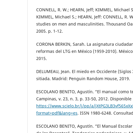
CONNELL, R. W.; HEARN, Jeff; KIMMEL, Michael S.
KIMMEL, Michael S.; HEARN, Jeff: CONNELL, R. W
studies on men and masculinities. Thousand Oak
2005. p. 1-12.
CORONA BERKIN, Sarah. La asignatura ciudadan
reformas del LTG en México (1959-2010). México D
2015.
DELUMEAU, Jean. El miedo en Occidente (Siglos 
sitiada. Madrid: Penguin Random House, 2019.
ESCOLANO BENITO, Agustín. “El manual como tex
Campinas, v. 23, n. 3, p. 33-50, 2012. Disponible
https://www.scielo.br/j/pp/a/jXtPG3LB3vf565xXx
format=pdf&lang=es
. ISSN 1980-6248. Consultad
ESCOLANO BENITO, Agustín. “El Manual Escolar y