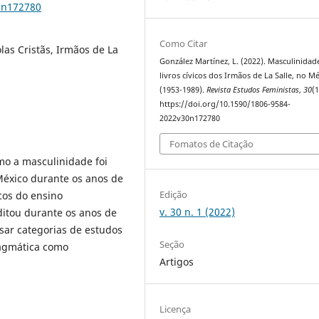
0n172780
Como Citar
las Cristãs, Irmãos de La
González Martínez, L. (2022). Masculinidad
livros cívicos dos Irmãos de La Salle, no M
(1953-1989).
Revista Estudos Feministas
,
30
(1
https://doi.org/10.1590/1806-9584-
2022v30n172780
Fomatos de Citação
mo a masculinidade foi
México durante os anos de
Edição
icos do ensino
v. 30 n. 1 (2022)
ditou durante os anos de
sar categorias de estudos
Seção
ragmática como
Artigos
Licença