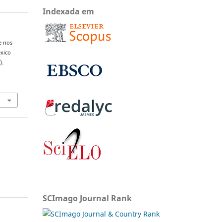
Indexada em
e nos
éxico
).
SCImago Journal Rank