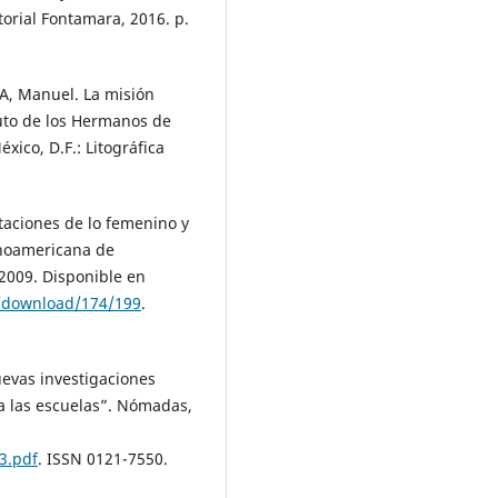
torial Fontamara, 2016. p.
, Manuel. La misión
tituto de los Hermanos de
xico, D.F.: Litográfica
aciones de lo femenino y
tinoamericana de
, 2009. Disponible en
le/download/174/199
.
evas investigaciones
a las escuelas”. Nómadas,
3.pdf
. ISSN 0121-7550.