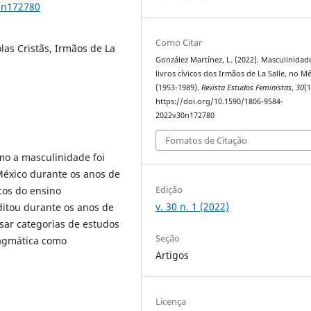
0n172780
Como Citar
las Cristãs, Irmãos de La
González Martínez, L. (2022). Masculinidad
livros cívicos dos Irmãos de La Salle, no M
(1953-1989).
Revista Estudos Feministas
,
30
(1
https://doi.org/10.1590/1806-9584-
2022v30n172780
Fomatos de Citação
mo a masculinidade foi
México durante os anos de
Edição
icos do ensino
v. 30 n. 1 (2022)
ditou durante os anos de
sar categorias de estudos
Seção
ragmática como
Artigos
Licença