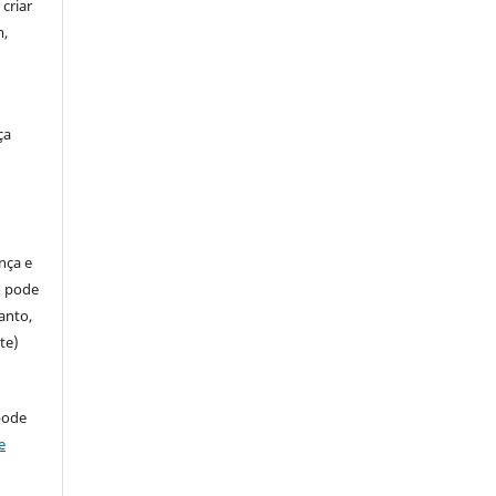
criar
m,
ça
ença e
so pode
anto,
te)
pode
e