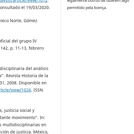
iesis/article/view/1012
.
legalmente outros de fazerem algo
onsultado el 19/03/2020.
permitido pela licença.
éxico Norte, Gómez
icial del grupo IV
 142, p. 11-13, febrero
isciplinaria del análisis
a”. Revista Historia de la
-31, 2008. Disponible en
ticle/view/1026
. ISSN
justicia social y
tante movimiento”. In:
multidisciplinarias en
ción de justicia. México,