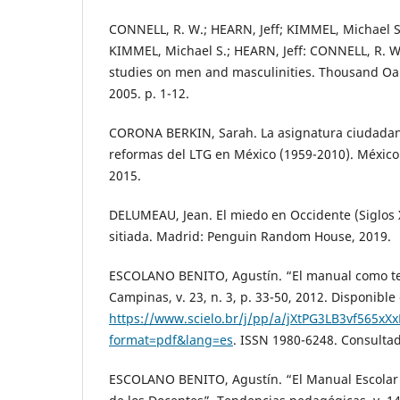
CONNELL, R. W.; HEARN, Jeff; KIMMEL, Michael S.
KIMMEL, Michael S.; HEARN, Jeff: CONNELL, R. W
studies on men and masculinities. Thousand Oak
2005. p. 1-12.
CORONA BERKIN, Sarah. La asignatura ciudadan
reformas del LTG en México (1959-2010). México D
2015.
DELUMEAU, Jean. El miedo en Occidente (Siglos 
sitiada. Madrid: Penguin Random House, 2019.
ESCOLANO BENITO, Agustín. “El manual como tex
Campinas, v. 23, n. 3, p. 33-50, 2012. Disponible
https://www.scielo.br/j/pp/a/jXtPG3LB3vf565xXx
format=pdf&lang=es
. ISSN 1980-6248. Consultad
ESCOLANO BENITO, Agustín. “El Manual Escolar y