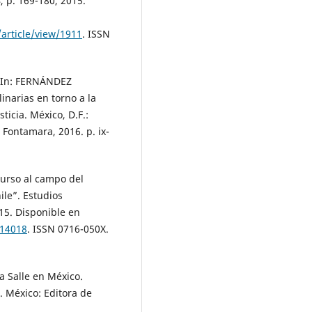
, p. 169-180, 2015.
article/view/1911
. ISSN
 In: FERNÁNDEZ
inarias en torno a la
ticia. México, D.F.:
 Fontamara, 2016. p. ix-
curso al campo del
ile”. Estudios
015. Disponible en
114018
. ISSN 0716-050X.
 Salle en México.
. México: Editora de