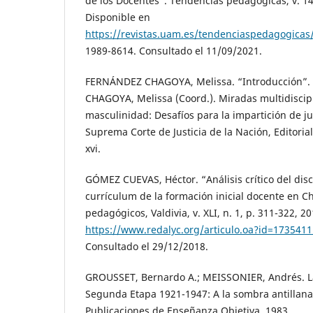
de los Docentes”. Tendencias pedagógicas, v. 14
Disponible en
https://revistas.uam.es/tendenciaspedagogicas/
1989-8614. Consultado el 11/09/2021.
FERNÁNDEZ CHAGOYA, Melissa. “Introducción”.
CHAGOYA, Melissa (Coord.). Miradas multidiscipl
masculinidad: Desafíos para la impartición de jus
Suprema Corte de Justicia de la Nación, Editorial
xvi.
GÓMEZ CUEVAS, Héctor. “Análisis crítico del dis
currículum de la formación inicial docente en Ch
pedagógicos, Valdivia, v. XLI, n. 1, p. 311-322, 2
https://www.redalyc.org/articulo.oa?id=173541
Consultado el 29/12/2018.
GROUSSET, Bernardo A.; MEISSONIER, Andrés. La
Segunda Etapa 1921-1947: A la sombra antillana
Publicaciones de Enseñanza Objetiva, 1983.