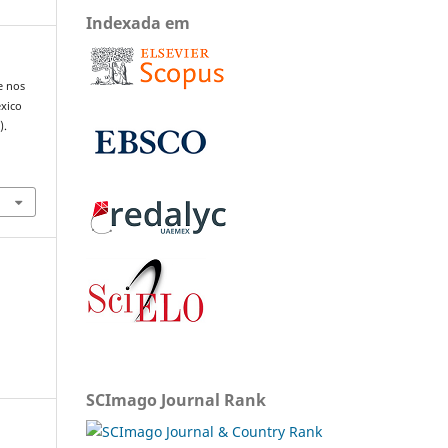
Indexada em
e nos
éxico
).
SCImago Journal Rank