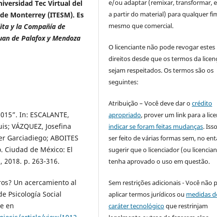
e/ou adaptar (remixar, transformar, e 
iversidad Tec Virtual del
a partir do material) para qualquer fi
 de Monterrey (ITESM). Es
mesmo que comercial.
lita y la Compañía de
Juan de Palafox y Mendoza
O licenciante não pode revogar estes
direitos desde que os termos da licen
sejam respeitados. Os termos são os
seguintes:
Atribuição – Você deve dar o
crédito
2015”. In: ESCALANTE,
apropriado
, prover um link para a lic
uis; VÁZQUEZ, Josefina
indicar se foram feitas mudanças
. Is
er Garciadiego; ABOITES
ser feito de várias formas sem, no ent
. Ciudad de México: El
sugerir que o licenciador (ou licencian
, 2018. p. 263-316.
tenha aprovado o uso em questão.
ros? Un acercamiento al
Sem restrições adicionais - Você não 
e Psicología Social
aplicar termos jurídicos ou
medidas d
le en
caráter tecnológico
que restrinjam