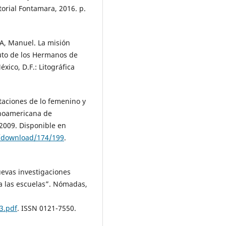
torial Fontamara, 2016. p.
, Manuel. La misión
tituto de los Hermanos de
xico, D.F.: Litográfica
aciones de lo femenino y
tinoamericana de
, 2009. Disponible en
le/download/174/199
.
evas investigaciones
a las escuelas”. Nómadas,
3.pdf
. ISSN 0121-7550.