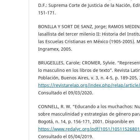
D.F.: Suprema Corte de Justicia de la Nación, Edi
151-171.
BONILLA Y SORT DE SANZ, Jorge; RAMOS MEDINA
lasallista del tercer milenio II: Historia del Ins
las Escuelas Cristianas en México (1905-2005). Mé
Ingramex, 2005.
BRUGEILLES, Carole; CROMER, Sylvie. “Represent
lo masculino en los libros de texto”. Revista La
Población, Buenos Aires, v. 3, n. 4-5, p. 189-205
https://revistarelap.org/index.php/relap/artic
Consultado el 09/03/2020.
CONNELL, R. W. “Educando a los muchachos: Nu
sobre masculinidad y estrategias de género par
Bogotá, n. 14, p. 156-171, 2001. Disponible en
https://www.redalyc.org/pdf/1051/10511526801
Consultado el 05/04/2019.