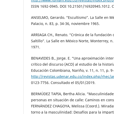
http://www.funlam.edu.co/revistas/index.php/po
ISSN 1692-0945. DOI 10.21501/16920945.1012. C
ANSELMO, Gerardo. “Escultismo”. La Salle en M
Palacio, n. 83, p. 34-36, noviembre 1965.
ARRIAGA CH., Renato. “Crónica de la fundación of
Saltillo”. La Salle en México Norte, Monterrey, n.
1971.
BENAVIDES B., Jorge. E. “Una aproximación interd
crítico del discurso (ACD) al estudio de la histori
Educación Colombiana, Nariño, v. 11, n. 11, p. 9
http://revistas.udenar.edu.co/index.php/rhec/ar
0123-7756. Consultado el 05/01/2019.
BERMÚDEZ TAPIA, Bertha Alicia. “Masculinidades, 
personas en situación de calle: Caminos en cons
FERNÁNDEZ CHAGOYA, Melissa (Coord.). Miradas 
torno a la masculinidad: Desafíos para la imparti