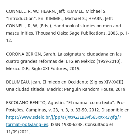
CONNELL, R. W.; HEARN, Jeff; KIMMEL, Michael S.
“Introduction”. En: KIMMEL, Michael S.; HEARN, Jeff:
CONNELL, R. W. (Eds.). Handbook of studies on men and
masculinities. Thousand Oaks: Sage Publications, 2005. p. 1-
12.
CORONA BERKIN, Sarah. La asignatura ciudadana en las
cuatro grandes reformas del LTG en México (1959-2010).
México D.F.: Siglo XXI Editores, 2015.
DELUMEAU, Jean. El miedo en Occidente (Siglos XIV-XVIII)
Una ciudad sitiada. Madrid: Penguin Random House, 2019.
ESCOLANO BENITO, Agustín. “El manual como texto”. Pro-
Posições, Campinas, v. 23, n. 3, p. 33-50, 2012. Disponible en
https://www.scielo.br/j/pp/a/jXtPG3LB3vf565xXxR3vJfg/?
format=pdf&lang=es
. ISSN 1980-6248. Consultado el
11/09/2021.