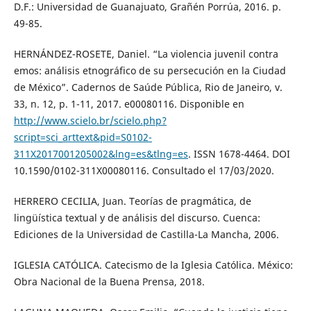
D.F.: Universidad de Guanajuato, Grañén Porrúa, 2016. p.
49-85.
HERNÁNDEZ-ROSETE, Daniel. “La violencia juvenil contra
emos: análisis etnográfico de su persecución en la Ciudad
de México”. Cadernos de Saúde Pública, Rio de Janeiro, v.
33, n. 12, p. 1-11, 2017. e00080116. Disponible en
http://www.scielo.br/scielo.php?
script=sci_arttext&pid=S0102-
311X2017001205002&lng=es&tlng=es
. ISSN 1678-4464. DOI
10.1590/0102-311X00080116. Consultado el 17/03/2020.
HERRERO CECILIA, Juan. Teorías de pragmática, de
lingüística textual y de análisis del discurso. Cuenca:
Ediciones de la Universidad de Castilla-La Mancha, 2006.
IGLESIA CATÓLICA. Catecismo de la Iglesia Católica. México:
Obra Nacional de la Buena Prensa, 2018.