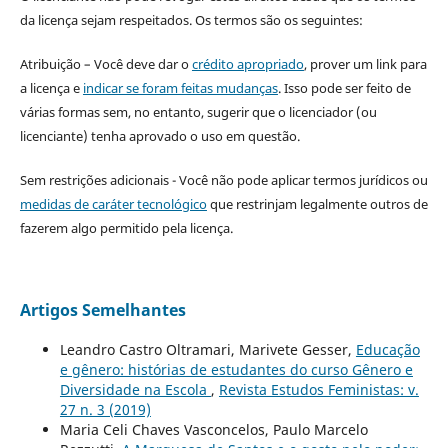
da licença sejam respeitados. Os termos são os seguintes:
Atribuição – Você deve dar o
crédito apropriado
, prover um link para
a licença e
indicar se foram feitas mudanças
. Isso pode ser feito de
várias formas sem, no entanto, sugerir que o licenciador (ou
licenciante) tenha aprovado o uso em questão.
Sem restrições adicionais - Você não pode aplicar termos jurídicos ou
medidas de caráter tecnológico
que restrinjam legalmente outros de
fazerem algo permitido pela licença.
Artigos Semelhantes
Leandro Castro Oltramari, Marivete Gesser,
Educação
e gênero: histórias de estudantes do curso Gênero e
Diversidade na Escola
,
Revista Estudos Feministas: v.
27 n. 3 (2019)
Maria Celi Chaves Vasconcelos, Paulo Marcelo