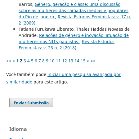
Barros,
Gênero, geração e classe: uma discussão
sobre as mulheres das camadas médias e populares
do Rio de Janeiro
,
Revista Estudos Feministas: v. 17 n.
2 (2009)
Tatiane Furukawa Liberato, Thales Haddas Novaes de
Andrade,
Relações de gênero e inovação: atuação de
mulheres nos NITs paulistas
,
Revista Estudos
Feministas: v. 26 n. 2 (2018)
<<
<
1
2
3
4
5
6
7
8
9
10
11
12
13
14
15
>
>>
Você também pode
iniciar uma pesquisa avançada por
similaridade
para este artigo.
Enviar Submissão
Idioma