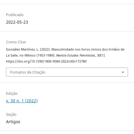
Publicado
2022-05-23
Como Citar
González Martínez, L. (2022). Masculinidade nos livros cívicos dos Irmãos de
La Salle, no México (1953-1989).
Revista Estudos Feministas
,
30
(1).
https://doi.org/10.1590/1806-9584-2022v30n172780
Fomatos de Citação
Edição
v. 30 n. 1 (2022)
Seção
Artigos