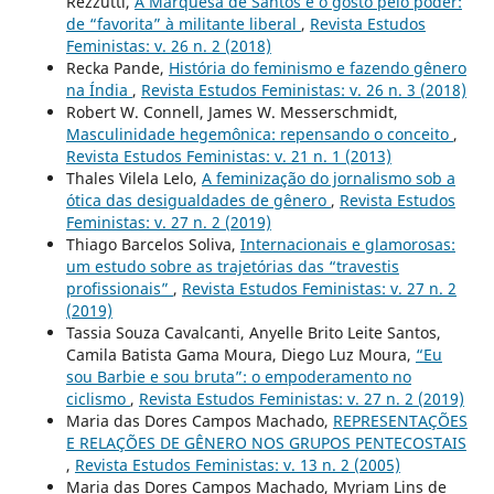
Rezzutti,
A Marquesa de Santos e o gosto pelo poder:
de “favorita” à militante liberal
,
Revista Estudos
Feministas: v. 26 n. 2 (2018)
Recka Pande,
História do feminismo e fazendo gênero
na Índia
,
Revista Estudos Feministas: v. 26 n. 3 (2018)
Robert W. Connell, James W. Messerschmidt,
Masculinidade hegemônica: repensando o conceito
,
Revista Estudos Feministas: v. 21 n. 1 (2013)
Thales Vilela Lelo,
A feminização do jornalismo sob a
ótica das desigualdades de gênero
,
Revista Estudos
Feministas: v. 27 n. 2 (2019)
Thiago Barcelos Soliva,
Internacionais e glamorosas:
um estudo sobre as trajetórias das “travestis
profissionais”
,
Revista Estudos Feministas: v. 27 n. 2
(2019)
Tassia Souza Cavalcanti, Anyelle Brito Leite Santos,
Camila Batista Gama Moura, Diego Luz Moura,
“Eu
sou Barbie e sou bruta”: o empoderamento no
ciclismo
,
Revista Estudos Feministas: v. 27 n. 2 (2019)
Maria das Dores Campos Machado,
REPRESENTAÇÕES
E RELAÇÕES DE GÊNERO NOS GRUPOS PENTECOSTAIS
,
Revista Estudos Feministas: v. 13 n. 2 (2005)
Maria das Dores Campos Machado, Myriam Lins de