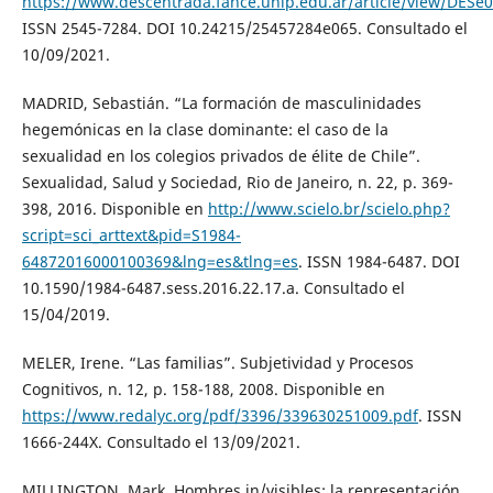
https://www.descentrada.fahce.unlp.edu.ar/article/view/DESe
ISSN 2545-7284. DOI 10.24215/25457284e065. Consultado el
10/09/2021.
MADRID, Sebastián. “La formación de masculinidades
hegemónicas en la clase dominante: el caso de la
sexualidad en los colegios privados de élite de Chile”.
Sexualidad, Salud y Sociedad, Rio de Janeiro, n. 22, p. 369-
398, 2016. Disponible en
http://www.scielo.br/scielo.php?
script=sci_arttext&pid=S1984-
64872016000100369&lng=es&tlng=es
. ISSN 1984-6487. DOI
10.1590/1984-6487.sess.2016.22.17.a. Consultado el
15/04/2019.
MELER, Irene. “Las familias”. Subjetividad y Procesos
Cognitivos, n. 12, p. 158-188, 2008. Disponible en
https://www.redalyc.org/pdf/3396/339630251009.pdf
. ISSN
1666-244X. Consultado el 13/09/2021.
MILLINGTON, Mark. Hombres in/visibles: la representación