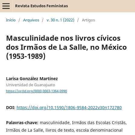
Revista Estudos Feministas
Início
/
Arquivos
/
v. 30 n. 1 (2022)
/
Artigos
Masculinidade nos livros cívicos
dos Irmãos de La Salle, no México
(1953-1989)
Larisa González Martínez
Universidad de Guanajuato
https://orcid.org/0000-0003-1364-0990
DOI:
https://doi.org/10.1590/1806-9584-2022v30n172780
Palavras-chave:
masculinidade, Irmãos das Escolas Cristãs,
Irmãos de La Salle, livros de texto, escola denominacional