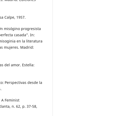
sa Calpe, 1957.
Un misógino progresista
perfecta casada”. In:
soginia en la literatura
las mujeres. Madrid:
s del amor. Estella:
: Perspectivas desde la
.
 A Feminist
lanta, n. 62, p. 37-58,