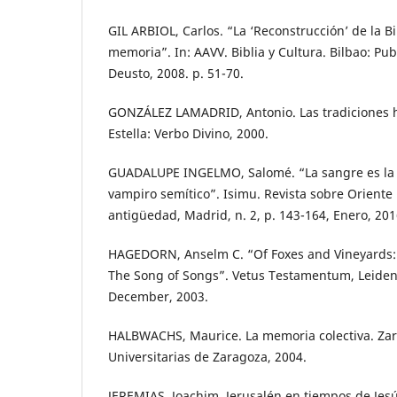
GIL ARBIOL, Carlos. “La ‘Reconstrucción’ de la Bib
memoria”. In: AAVV. Biblia y Cultura. Bilbao: Pu
Deusto, 2008. p. 51-70.
GONZÁLEZ LAMADRID, Antonio. Las tradiciones hi
Estella: Verbo Divino, 2000.
GUADALUPE INGELMO, Salomé. “La sangre es la v
vampiro semítico”. Isimu. Revista sobre Oriente 
antigüedad, Madrid, n. 2, p. 143-164, Enero, 201
HAGEDORN, Anselm C. “Of Foxes and Vineyards: 
The Song of Songs”. Vetus Testamentum, Leiden, v
December, 2003.
HALBWACHS, Maurice. La memoria colectiva. Zar
Universitarias de Zaragoza, 2004.
JEREMIAS, Joachim. Jerusalén en tiempos de Jesú