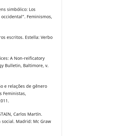
ns simbólico: Los
a occidental”. Feminismos,
os escritos. Estella: Verbo
ices: A Non-reificatory
y Bulletin, Baltimore, v.
ião e relações de gênero
s Feministas,
2011.
STAIN, Carlos Martín.
ía social. Madrid: Mc Graw