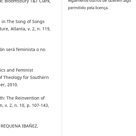
legalmente outros de fazerem algo
k: Bloomsbury T&T Clark,
permitido pela licença.
 in The Song of Songs
ture, Atlanta, v. 2, n. 119,
ón será feminista o no
ics and Feminist
of Theology for Southern
er, 2010.
ith: The Reinvention of
n, v. 2, n. 10, p. 107-143,
d. REQUENA IBAÑEZ,