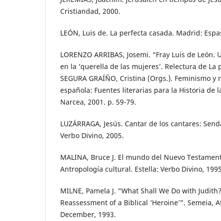
Cristiandad, 2000.
LEÓN, Luis de. La perfecta casada. Madrid: Espa
LORENZO ARRIBAS, Josemi. “Fray Luis de León. 
en la ‘querella de las mujeres’. Relectura de La 
SEGURA GRAÍÑO, Cristina (Orgs.). Feminismo y mi
española: Fuentes literarias para la Historia de 
Narcea, 2001. p. 59-79.
LUZÁRRAGA, Jesús. Cantar de los cantares: Senda
Verbo Divino, 2005.
MALINA, Bruce J. El mundo del Nuevo Testamento
Antropología cultural. Estella: Verbo Divino, 1995
MILNE, Pamela J. “What Shall We Do with Judith?
Reassessment of a Biblical ‘Heroine’”. Semeia, At
December, 1993.