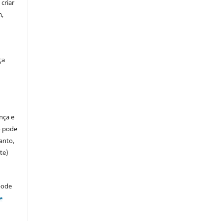
criar
m,
ça
ença e
so pode
anto,
te)
pode
e