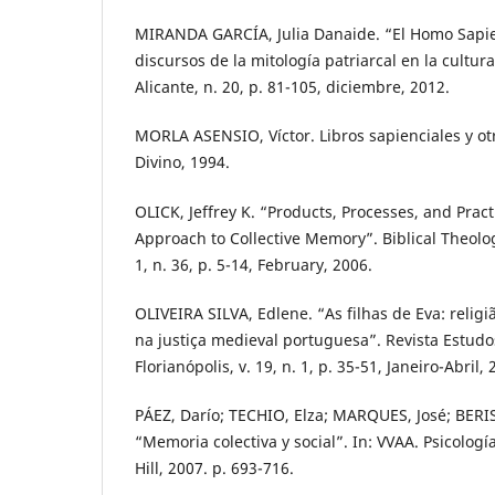
MIRANDA GARCÍA, Julia Danaide. “El Homo Sapie
discursos de la mitología patriarcal en la cultur
Alicante, n. 20, p. 81-105, diciembre, 2012.
MORLA ASENSIO, Víctor. Libros sapienciales y otr
Divino, 1994.
OLICK, Jeffrey K. “Products, Processes, and Pract
Approach to Collective Memory”. Biblical Theolog
1, n. 36, p. 5-14, February, 2006.
OLIVEIRA SILVA, Edlene. “As filhas de Eva: relig
na justiça medieval portuguesa”. Revista Estudo
Florianópolis, v. 19, n. 1, p. 35-51, Janeiro-Abril, 
PÁEZ, Darío; TECHIO, Elza; MARQUES, José; BERI
“Memoria colectiva y social”. In: VVAA. Psicolog
Hill, 2007. p. 693-716.