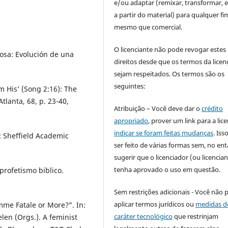
e/ou adaptar (remixar, transformar, e 
a partir do material) para qualquer fi
mesmo que comercial.
O licenciante não pode revogar estes
osa: Evolución de una
direitos desde que os termos da licen
sejam respeitados. Os termos são os
seguintes:
 His’ (Song 2:16): The
lanta, 68, p. 23-40,
Atribuição – Você deve dar o
crédito
apropriado
, prover um link para a lic
indicar se foram feitas mudanças
. Is
: Sheffield Academic
ser feito de várias formas sem, no ent
sugerir que o licenciador (ou licencian
tenha aprovado o uso em questão.
 profetismo biblico.
Sem restrições adicionais - Você não 
aplicar termos jurídicos ou
medidas d
me Fatale or More?”. In:
caráter tecnológico
que restrinjam
en (Orgs.). A feminist