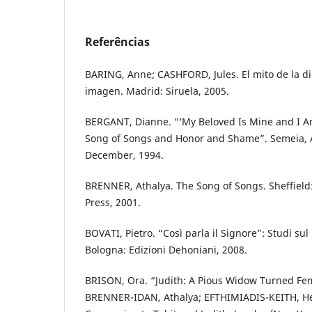
Referências
BARING, Anne; CASHFORD, Jules. El mito de la di
imagen. Madrid: Siruela, 2005.
BERGANT, Dianne. “‘My Beloved Is Mine and I Am
Song of Songs and Honor and Shame”. Semeia, At
December, 1994.
BRENNER, Athalya. The Song of Songs. Sheffield
Press, 2001.
BOVATI, Pietro. “Così parla il Signore”: Studi sul
Bologna: Edizioni Dehoniani, 2008.
BRISON, Ora. “Judith: A Pious Widow Turned Fem
BRENNER-IDAN, Athalya; EFTHIMIADIS-KEITH, Hel