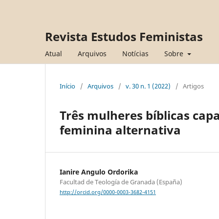
Revista Estudos Feministas
Atual
Arquivos
Notícias
Sobre
Início
/
Arquivos
/
v. 30 n. 1 (2022)
/
Artigos
Três mulheres bíblicas cap
feminina alternativa
Ianire Angulo Ordorika
Facultad de Teología de Granada (España)
http://orcid.org/0000-0003-3682-4151