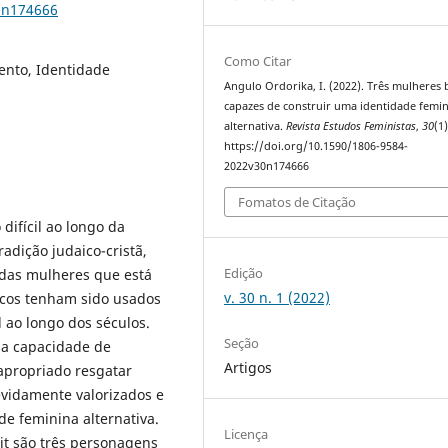
0n174666
Como Citar
ento, Identidade
Angulo Ordorika, I. (2022). Três mulheres b
capazes de construir uma identidade femi
alternativa.
Revista Estudos Feministas
,
30
(1)
https://doi.org/10.1590/1806-9584-
2022v30n174666
Fomatos de Citação
difícil ao longo da
radição judaico-cristã,
Edição
das mulheres que está
v. 30 n. 1 (2022)
licos tenham sido usados
l ao longo dos séculos.
Seção
r a capacidade de
Artigos
apropriado resgatar
vidamente valorizados e
e feminina alternativa.
Licença
it são três personagens