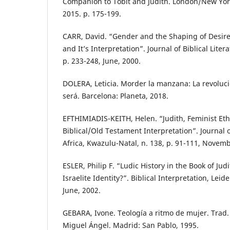
Companion to Tobit and Judith. London/New Yor
2015. p. 175-199.
CARR, David. “Gender and the Shaping of Desire
and It’s Interpretation”. Journal of Biblical Litera
p. 233-248, June, 2000.
DOLERA, Leticia. Morder la manzana: La revoluci
será. Barcelona: Planeta, 2018.
EFTHIMIADIS-KEITH, Helen. “Judith, Feminist Eth
Biblical/Old Testament Interpretation”. Journal 
Africa, Kwazulu-Natal, n. 138, p. 91-111, Novemb
ESLER, Philip F. “Ludic History in the Book of Jud
Israelite Identity?”. Biblical Interpretation, Leide
June, 2002.
GEBARA, Ivone. Teología a ritmo de mujer. Tra
Miguel Ángel. Madrid: San Pablo, 1995.