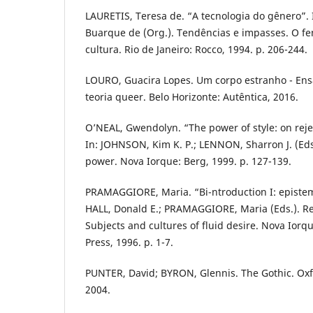
LAURETIS, Teresa de. “A tecnologia do gênero”.
Buarque de (Org.). Tendências e impasses. O fe
cultura. Rio de Janeiro: Rocco, 1994. p. 206-244.
LOURO, Guacira Lopes. Um corpo estranho - Ens
teoria queer. Belo Horizonte: Autêntica, 2016.
O’NEAL, Gwendolyn. “The power of style: on reje
In: JOHNSON, Kim K. P.; LENNON, Sharron J. (Ed
power. Nova Iorque: Berg, 1999. p. 127-139.
PRAMAGGIORE, Maria. “Bi-ntroduction I: epistemo
HALL, Donald E.; PRAMAGGIORE, Maria (Eds.). Rep
Subjects and cultures of fluid desire. Nova Iorq
Press, 1996. p. 1-7.
PUNTER, David; BYRON, Glennis. The Gothic. Oxfo
2004.