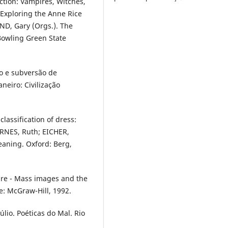
tion: Vampires, Witches,
Exploring the Anne Rice
D, Gary (Orgs.). The
Bowling Green State
o e subversão de
neiro: Civilização
lassification of dress:
BARNES, Ruth; EICHER,
aning. Oxford: Berg,
ire - Mass images and the
: McGraw-Hill, 1992.
úlio. Poéticas do Mal. Rio