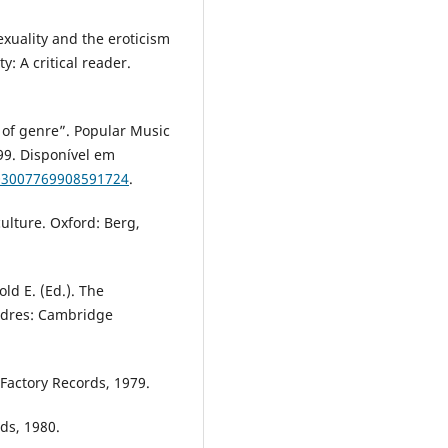
exuality and the eroticism
y: A critical reader.
 of genre”. Popular Music
999. Disponível em
/03007769908591724
.
ulture. Oxford: Berg,
ld E. (Ed.). The
ndres: Cambridge
Factory Records, 1979.
ds, 1980.