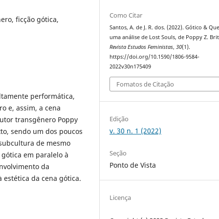
Como Citar
ero, ficção gótica,
Santos, A. de J. R. dos. (2022). Gótico & Qu
uma análise de Lost Souls, de Poppy Z. Brit
Revista Estudos Feministas
,
30
(1).
https://doi.org/10.1590/1806-9584-
2022v30n175409
Fomatos de Citação
ltamente performática,
ro e, assim, a cena
Edição
autor transgênero Poppy
v. 30 n. 1 (2022)
to, sendo um dos poucos
à subcultura de mesmo
Seção
 gótica em paralelo à
Ponto de Vista
envolvimento da
à estética da cena gótica.
Licença