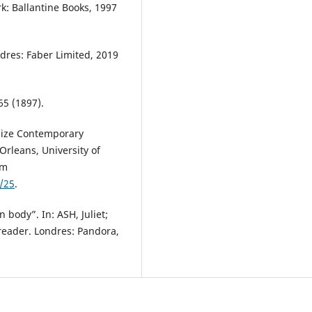
k: Ballantine Books, 1997
dres: Faber Limited, 2019
65 (1897).
lize Contemporary
Orleans, University of
em
1/25
.
body”. In: ASH, Juliet;
 reader. Londres: Pandora,