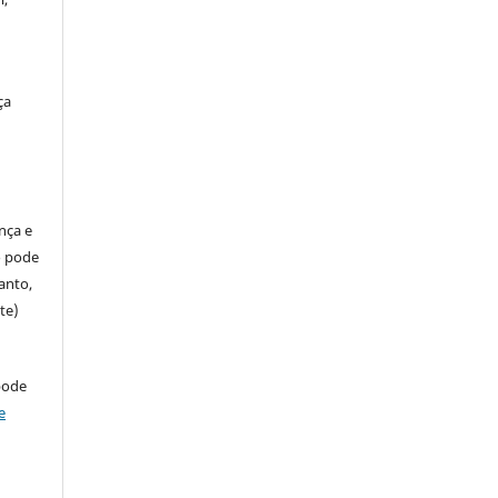
ça
ença e
so pode
anto,
te)
pode
e