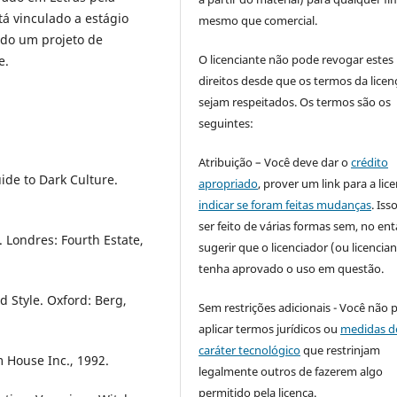
á vinculado a estágio
mesmo que comercial.
ndo um projeto de
O licenciante não pode revogar estes
e.
direitos desde que os termos da licen
sejam respeitados. Os termos são os
seguintes:
Atribuição – Você deve dar o
crédito
ide to Dark Culture.
apropriado
, prover um link para a lic
indicar se foram feitas mudanças
. Is
ser feito de várias formas sem, no ent
 Londres: Fourth Estate,
sugerir que o licenciador (ou licencian
tenha aprovado o uso em questão.
d Style. Oxford: Berg,
Sem restrições adicionais - Você não 
aplicar termos jurídicos ou
medidas d
caráter tecnológico
que restrinjam
 House Inc., 1992.
legalmente outros de fazerem algo
permitido pela licença.