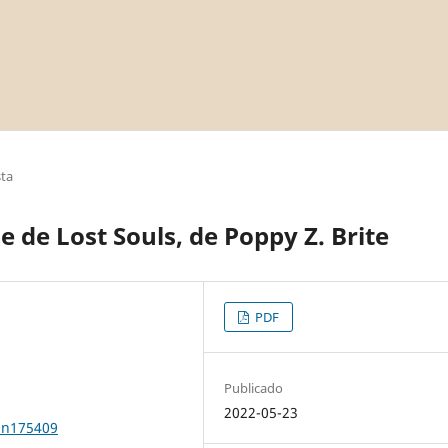
sta
 de Lost Souls, de Poppy Z. Brite
PDF
Publicado
2022-05-23
0n175409