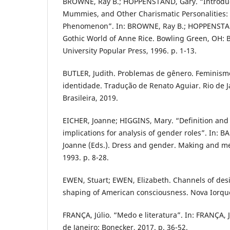
BROWNE, Ray B.; HOPPENSTAND, Gary. “Introduc
Mummies, and Other Charismatic Personalities: 
Phenomenon”. In: BROWNE, Ray B.; HOPPENSTAN
Gothic World of Anne Rice. Bowling Green, OH: 
University Popular Press, 1996. p. 1-13.
BUTLER, Judith. Problemas de gênero. Feminism
identidade. Tradução de Renato Aguiar. Rio de Ja
Brasileira, 2019.
EICHER, Joanne; HIGGINS, Mary. “Definition and c
implications for analysis of gender roles”. In: 
Joanne (Eds.). Dress and gender. Making and me
1993. p. 8-28.
EWEN, Stuart; EWEN, Elizabeth. Channels of des
shaping of American consciousness. Nova Iorque
FRANÇA, Júlio. “Medo e literatura”. In: FRANÇA, J
de Janeiro: Bonecker, 2017. p. 36-52.