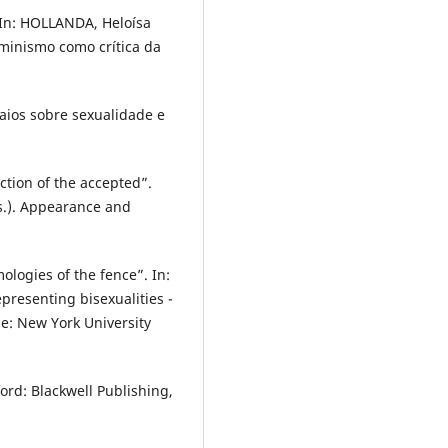
 In: HOLLANDA, Heloísa
minismo como crítica da
aios sobre sexualidade e
ction of the accepted”.
s.). Appearance and
logies of the fence”. In:
resenting bisexualities -
ue: New York University
rd: Blackwell Publishing,