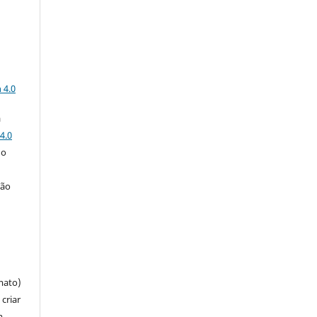
a
 4.0
a
4.0
 o
ção
mato)
criar
m,