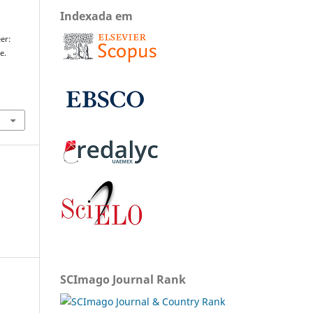
Indexada em
eer:
e.
SCImago Journal Rank