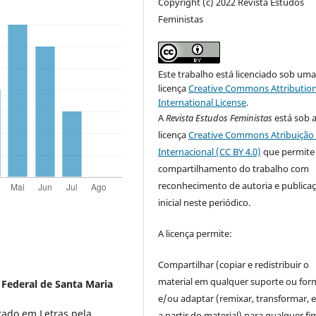
Copyright (c) 2022 Revista Estudos
Feministas
Este trabalho está licenciado sob um
licença
Creative Commons Attribution
International License
.
A
Revista Estudos Feministas
está sob 
licença
Creative Commons Atribuição 
Internacional (CC BY 4.0)
que permite
compartilhamento do trabalho com
reconhecimento de autoria e publica
inicial neste periódico.
A licença permite:
Compartilhar (copiar e redistribuir o
material em qualquer suporte ou for
 Federal de Santa Maria
e/ou adaptar (remixar, transformar, e 
rado em Letras pela
a partir do material) para qualquer fi