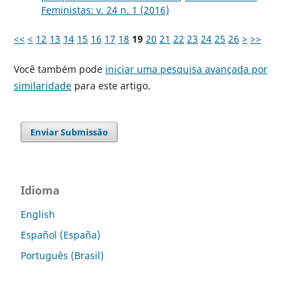
Feministas: v. 24 n. 1 (2016)
<<
<
12
13
14
15
16
17
18
19
20
21
22
23
24
25
26
>
>>
Você também pode
iniciar uma pesquisa avançada por
similaridade
para este artigo.
Enviar Submissão
Idioma
English
Español (España)
Português (Brasil)