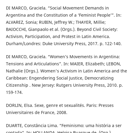
DI MARCO, Graciela. “Social Movement Demands in
Argentina and the Constitution of a ‘Feminist People’”. In:
ALVAREZ, Sonia; RUBIN, Jeffrey W.; THAYER, Millie;
BAIOCCHI, Gianpaolo et al. (Orgs.). Beyond Civil Society:
Activism, Participation, and Protest in Latin America.
Durham/Londres: Duke University Press, 2017. p. 122-140.
DI MARCO, Graciela. “Women’s Movements in Argentina:
Tensions and Articulations”. In: MAIER, Elizabeth; LEBON,
Nathalie (Orgs.). Women's Activism in Latin America and the
Caribbean: Engendering Social Justice, Democratizing
Citizenship . New Jersey: Rutgers University Press, 2010. p.
159-174.
DORLIN, Elsa. Sexe, genre et sexualités. Paris: Presses
Universitaires de France, 2008.
DUARTE, Constância Lima. “Feminismo: uma história a ser
contada”. In: HOLLANDA, Heloisa Buarque de. (Org.).