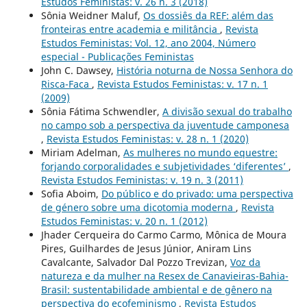
Estudos Feministas: v. 26 n. 3 (2018)
Sônia Weidner Maluf,
Os dossiês da REF: além das
fronteiras entre academia e militância
,
Revista
Estudos Feministas: Vol. 12, ano 2004, Número
especial - Publicações Feministas
John C. Dawsey,
História noturna de Nossa Senhora do
Risca-Faca
,
Revista Estudos Feministas: v. 17 n. 1
(2009)
Sônia Fátima Schwendler,
A divisão sexual do trabalho
no campo sob a perspectiva da juventude camponesa
,
Revista Estudos Feministas: v. 28 n. 1 (2020)
Miriam Adelman,
As mulheres no mundo equestre:
forjando corporalidades e subjetividades ‘diferentes’
,
Revista Estudos Feministas: v. 19 n. 3 (2011)
Sofia Aboim,
Do público e do privado: uma perspectiva
de género sobre uma dicotomia moderna
,
Revista
Estudos Feministas: v. 20 n. 1 (2012)
Jhader Cerqueira do Carmo Carmo, Mônica de Moura
Pires, Guilhardes de Jesus Júnior, Aniram Lins
Cavalcante, Salvador Dal Pozzo Trevizan,
Voz da
natureza e da mulher na Resex de Canavieiras-Bahia-
Brasil: sustentabilidade ambiental e de gênero na
perspectiva do ecofeminismo
,
Revista Estudos