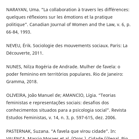
NARAYAN, Uma. “La collaboration à travers les différences:
quelques réflexions sur les émotions et la pratique
politique”. Canadian Journal of Women and the Law, v. 6, p.
66-84, 1993.
NEVEU, Érik. Sociologie des mouvements sociaux. Paris: La
Découverte, 2011.
NUNES, Nilza Rogéria de Andrade. Mulher de favela: o
poder feminino em territórios populares. Rio de Janeiro:
Gramma, 2018.
OLIVEIRA, João Manuel de; AMANCIO, Lígia. “Teorias
feministas e representações sociais: desafios dos
conhecimentos situados para a psicologia social”. Revista
Estudos Feministas, v. 14, n. 3, p. 597-615, dez. 2006.
PASTERNAK, Suzana. “A favela que virou cidade”. In:
VALENÇA, Marcio Moraes et al. (Orgs.). Cidade (i)legal. Rio