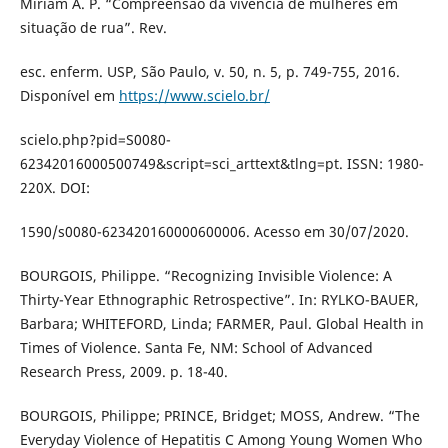
Miriam A. P. “Compreensão da vivência de mulheres em
situação de rua”. Rev.
esc. enferm. USP, São Paulo, v. 50, n. 5, p. 749-755, 2016.
Disponível em
https://www.scielo.br/
scielo.php?pid=S0080-
62342016000500749&script=sci_arttext&tlng=pt. ISSN: 1980-
220X. DOI:
1590/s0080-623420160000600006. Acesso em 30/07/2020.
BOURGOIS, Philippe. “Recognizing Invisible Violence: A
Thirty-Year Ethnographic Retrospective”. In: RYLKO-BAUER,
Barbara; WHITEFORD, Linda; FARMER, Paul. Global Health in
Times of Violence. Santa Fe, NM: School of Advanced
Research Press, 2009. p. 18-40.
BOURGOIS, Philippe; PRINCE, Bridget; MOSS, Andrew. “The
Everyday Violence of Hepatitis C Among Young Women Who