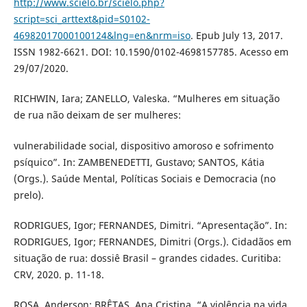
http://www.scielo.br/scielo.php?
script=sci_arttext&pid=S0102-
46982017000100124&lng=en&nrm=iso
. Epub July 13, 2017.
ISSN 1982-6621. DOI: 10.1590/0102-4698157785. Acesso em
29/07/2020.
RICHWIN, Iara; ZANELLO, Valeska. “Mulheres em situação
de rua não deixam de ser mulheres:
vulnerabilidade social, dispositivo amoroso e sofrimento
psíquico”. In: ZAMBENEDETTI, Gustavo; SANTOS, Kátia
(Orgs.). Saúde Mental, Políticas Sociais e Democracia (no
prelo).
RODRIGUES, Igor; FERNANDES, Dimitri. “Apresentação”. In:
RODRIGUES, Igor; FERNANDES, Dimitri (Orgs.). Cidadãos em
situação de rua: dossiê Brasil – grandes cidades. Curitiba:
CRV, 2020. p. 11-18.
ROSA, Anderson; BRÊTAS, Ana Cristina. “A violência na vida