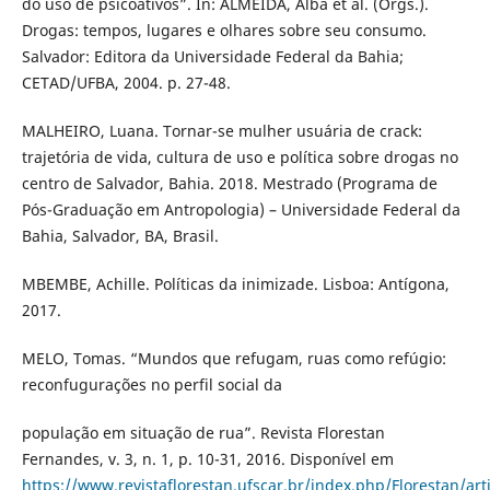
do uso de psicoativos”. In: ALMEIDA, Alba et al. (Orgs.).
Drogas: tempos, lugares e olhares sobre seu consumo.
Salvador: Editora da Universidade Federal da Bahia;
CETAD/UFBA, 2004. p. 27-48.
MALHEIRO, Luana. Tornar-se mulher usuária de crack:
trajetória de vida, cultura de uso e política sobre drogas no
centro de Salvador, Bahia. 2018. Mestrado (Programa de
Pós-Graduação em Antropologia) – Universidade Federal da
Bahia, Salvador, BA, Brasil.
MBEMBE, Achille. Políticas da inimizade. Lisboa: Antígona,
2017.
MELO, Tomas. “Mundos que refugam, ruas como refúgio:
reconfugurações no perfil social da
população em situação de rua”. Revista Florestan
Fernandes, v. 3, n. 1, p. 10-31, 2016. Disponível em
https://www.revistaflorestan.ufscar.br/index.php/Florestan/art