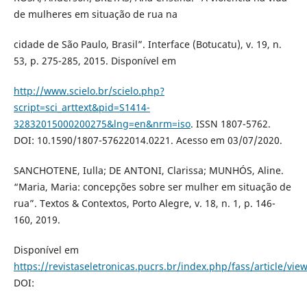
de mulheres em situação de rua na
cidade de São Paulo, Brasil”. Interface (Botucatu), v. 19, n.
53, p. 275-285, 2015. Disponível em
http://www.scielo.br/scielo.php?
script=sci_arttext&pid=S1414-
32832015000200275&lng=en&nrm=iso
. ISSN 1807-5762.
DOI: 10.1590/1807-57622014.0221. Acesso em 03/07/2020.
SANCHOTENE, Iulla; DE ANTONI, Clarissa; MUNHÓS, Aline.
“Maria, Maria: concepções sobre ser mulher em situação de
rua”. Textos & Contextos, Porto Alegre, v. 18, n. 1, p. 146-
160, 2019.
Disponível em
https://revistaseletronicas.pucrs.br/index.php/fass/article/vie
DOI: