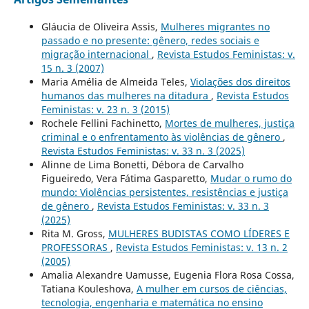
Gláucia de Oliveira Assis,
Mulheres migrantes no
passado e no presente: gênero, redes sociais e
migração internacional
,
Revista Estudos Feministas: v.
15 n. 3 (2007)
Maria Amélia de Almeida Teles,
Violações dos direitos
humanos das mulheres na ditadura
,
Revista Estudos
Feministas: v. 23 n. 3 (2015)
Rochele Fellini Fachinetto,
Mortes de mulheres, justiça
criminal e o enfrentamento às violências de gênero
,
Revista Estudos Feministas: v. 33 n. 3 (2025)
Alinne de Lima Bonetti, Débora de Carvalho
Figueiredo, Vera Fátima Gasparetto,
Mudar o rumo do
mundo: Violências persistentes, resistências e justiça
de gênero
,
Revista Estudos Feministas: v. 33 n. 3
(2025)
Rita M. Gross,
MULHERES BUDISTAS COMO LÍDERES E
PROFESSORAS
,
Revista Estudos Feministas: v. 13 n. 2
(2005)
Amalia Alexandre Uamusse, Eugenia Flora Rosa Cossa,
Tatiana Kouleshova,
A mulher em cursos de ciências,
tecnologia, engenharia e matemática no ensino