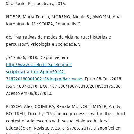
São Paulo: Perspectivas, 2016.
NOBRE, Maria Teresa; MORENO, Nicole S.; AMORIM, Ana
Karenina de M.; SOUZA, Emanuelly C.
de. “Narrativas de modos de vida na rua: histórias e
percursos”. Psicologia e Sociedade, v.
, e175636, 2018. Disponível em
http://www.scielo.br/scielo.php?
script=sci_arttext&pid=S0102-
71822018000100218&lng=pt&nrm=iso
. Epub 08-Out-2018.
ISSN 1807-0310. DOI: 10.1590/1807-0310/2018v30175636.
Acesso em 06/07/2020.
PESSOA, Alex; COIMBRA, Renata M.; NOLTEMEYER, Amity;
BOTTRELI, Dorothy. “Resilience processes within the school
context of adolescents with sexual violence history”.
Educação em Revista, v. 33, e157785, 2017. Disponível em