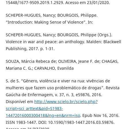
15448/1677-9509.2019.1.2929. Acesso em 23/01/2020.
SCHEPER-HUGUES, Nancy; BOURGOIS, Philippe.
“Introduction: Making Sense of Violence”. In:
SCHEPER-HUGUES, Nancy; BOURGOIS, Philippe (Orgs.).
Violence in war and peace: an anthology. Malden: Blackwell
Publishing, 2017. p. 1-31.
SOUZA, Márcia Rebeca de; OLIVEIRA, Jeane F. de; CHAGAS,
Mariana C. G.; CARVALHO, Evanilda
S. de S. “Gênero, violência e viver na rua: vivências de
mulheres que fazem uso problemático de drogas”. Revista
Gaúcha de Enfermagem, v. 37, n. 3, e59876, 2016.
Disponível em
http://www.scielo.br/scielo.php?
script=sci_arttext&pid=S1983-
14472016000300418&lng=en&nrm=iso
. Epub Nov 16, 2016.
ISSN 1983-1447. DOI: 10.1590/1983-1447.2016.03.59876.