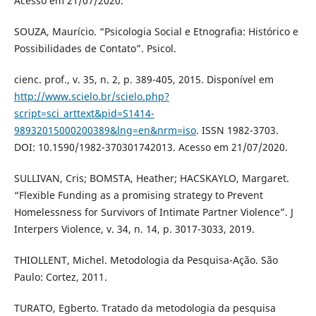
Acesso em 21/07/2020.
SOUZA, Maurício. “Psicologia Social e Etnografia: Histórico e
Possibilidades de Contato”. Psicol.
cienc. prof., v. 35, n. 2, p. 389-405, 2015. Disponível em
http://www.scielo.br/scielo.php?
script=sci_arttext&pid=S1414-
98932015000200389&lng=en&nrm=iso
. ISSN 1982-3703.
DOI: 10.1590/1982-370301742013. Acesso em 21/07/2020.
SULLIVAN, Cris; BOMSTA, Heather; HACSKAYLO, Margaret.
“Flexible Funding as a promising strategy to Prevent
Homelessness for Survivors of Intimate Partner Violence”. J
Interpers Violence, v. 34, n. 14, p. 3017-3033, 2019.
THIOLLENT, Michel. Metodologia da Pesquisa-Ação. São
Paulo: Cortez, 2011.
TURATO, Egberto. Tratado da metodologia da pesquisa