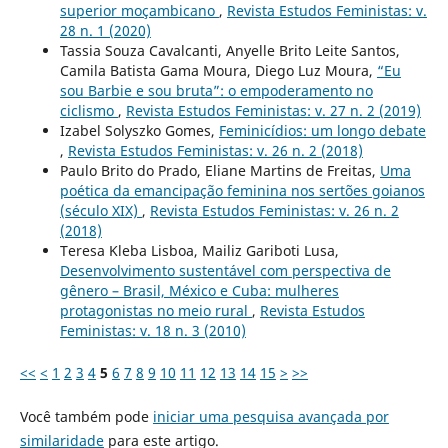
superior moçambicano
,
Revista Estudos Feministas: v.
28 n. 1 (2020)
Tassia Souza Cavalcanti, Anyelle Brito Leite Santos,
Camila Batista Gama Moura, Diego Luz Moura,
“Eu
sou Barbie e sou bruta”: o empoderamento no
ciclismo
,
Revista Estudos Feministas: v. 27 n. 2 (2019)
Izabel Solyszko Gomes,
Feminicídios: um longo debate
,
Revista Estudos Feministas: v. 26 n. 2 (2018)
Paulo Brito do Prado, Eliane Martins de Freitas,
Uma
poética da emancipação feminina nos sertões goianos
(século XIX)
,
Revista Estudos Feministas: v. 26 n. 2
(2018)
Teresa Kleba Lisboa, Mailiz Gariboti Lusa,
Desenvolvimento sustentável com perspectiva de
gênero – Brasil, México e Cuba: mulheres
protagonistas no meio rural
,
Revista Estudos
Feministas: v. 18 n. 3 (2010)
<<
<
1
2
3
4
5
6
7
8
9
10
11
12
13
14
15
>
>>
Você também pode
iniciar uma pesquisa avançada por
similaridade
para este artigo.