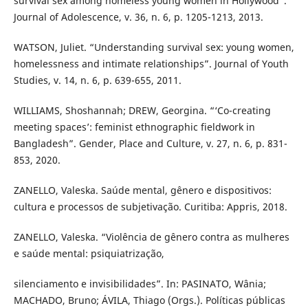
survival sex among homeless young women in Hollywood”.
Journal of Adolescence, v. 36, n. 6, p. 1205-1213, 2013.
WATSON, Juliet. “Understanding survival sex: young women,
homelessness and intimate relationships”. Journal of Youth
Studies, v. 14, n. 6, p. 639-655, 2011.
WILLIAMS, Shoshannah; DREW, Georgina. “‘Co-creating
meeting spaces’: feminist ethnographic fieldwork in
Bangladesh”. Gender, Place and Culture, v. 27, n. 6, p. 831-
853, 2020.
ZANELLO, Valeska. Saúde mental, gênero e dispositivos:
cultura e processos de subjetivação. Curitiba: Appris, 2018.
ZANELLO, Valeska. “Violência de gênero contra as mulheres
e saúde mental: psiquiatrização,
silenciamento e invisibilidades”. In: PASINATO, Wânia;
MACHADO, Bruno; ÁVILA, Thiago (Orgs.). Políticas públicas