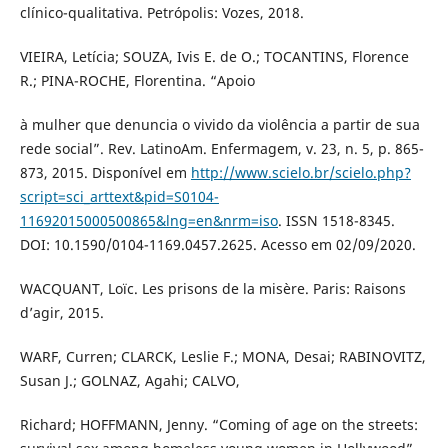
clínico-qualitativa. Petrópolis: Vozes, 2018.
VIEIRA, Letícia; SOUZA, Ivis E. de O.; TOCANTINS, Florence
R.; PINA-ROCHE, Florentina. “Apoio
à mulher que denuncia o vivido da violência a partir de sua
rede social”. Rev. LatinoAm. Enfermagem, v. 23, n. 5, p. 865-
873, 2015. Disponível em
http://www.scielo.br/scielo.php?
script=sci_arttext&pid=S0104-
11692015000500865&lng=en&nrm=iso
. ISSN 1518-8345.
DOI: 10.1590/0104-1169.0457.2625. Acesso em 02/09/2020.
WACQUANT, Loïc. Les prisons de la misère. Paris: Raisons
d’agir, 2015.
WARF, Curren; CLARCK, Leslie F.; MONA, Desai; RABINOVITZ,
Susan J.; GOLNAZ, Agahi; CALVO,
Richard; HOFFMANN, Jenny. “Coming of age on the streets: