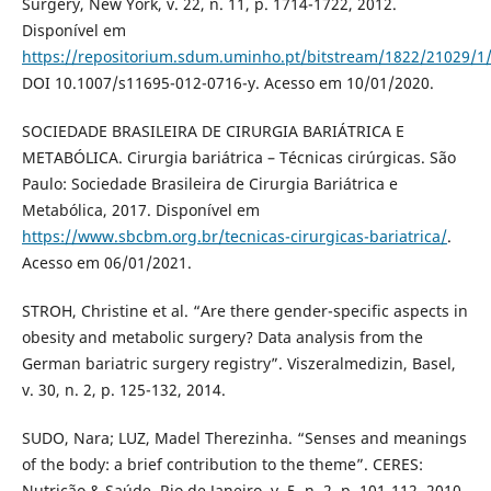
Surgery, New York, v. 22, n. 11, p. 1714-1722, 2012.
Disponível em
https://repositorium.sdum.uminho.pt/bitstream/1822/21029/1
DOI 10.1007/s11695-012-0716-y. Acesso em 10/01/2020.
SOCIEDADE BRASILEIRA DE CIRURGIA BARIÁTRICA E
METABÓLICA. Cirurgia bariátrica – Técnicas cirúrgicas. São
Paulo: Sociedade Brasileira de Cirurgia Bariátrica e
Metabólica, 2017. Disponível em
https://www.sbcbm.org.br/tecnicas-cirurgicas-bariatrica/
.
Acesso em 06/01/2021.
STROH, Christine et al. “Are there gender-specific aspects in
obesity and metabolic surgery? Data analysis from the
German bariatric surgery registry”. Viszeralmedizin, Basel,
v. 30, n. 2, p. 125-132, 2014.
SUDO, Nara; LUZ, Madel Therezinha. “Senses and meanings
of the body: a brief contribution to the theme”. CERES:
Nutrição & Saúde, Rio de Janeiro, v. 5, n. 2, p. 101-112, 2010.