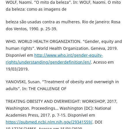
WOLF, Naomi. “O mito da beleza”. In: WOLF, Naomi. O mito
da beleza: como as imagens de
beleza são usadas contra as mulheres. Rio de Janeiro: Rosa
dos Ventos, 1990. p. 25-39.
WHO. WORLD HEALTH ORGANIZATION. “Gender, equity and
human rights”. World Health Organization. Geneva, 2019.
Disponível em
http://www.who.int/gender-equity-
rights/understanding/genderdefinition/en/
. Acesso em
19/03/2019.
YANOVSKI, Susan. “Treatment of obesity and overweigh in
adults”. In: THE CHALLENGE OF
TREATING OBESITY AND OVERWEIGHT: WORKSHOP, 2017,
Washington. Proceedings… Washington (DC): National
Academies Press, 2017. p. 7-15. Disponível em
https://pubmed.ncbi.nlm.nih.gov/29341559/
. DOI
10.17226/24855. Acesso em 15/01/2020.