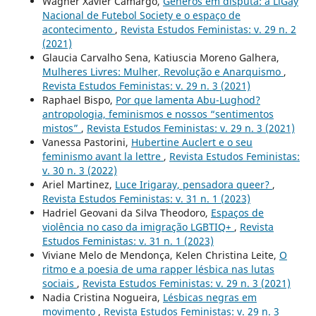
Wagner Xavier Camargo,
Gêneros em disputa: a LiGay
Nacional de Futebol Society e o espaço de
acontecimento
,
Revista Estudos Feministas: v. 29 n. 2
(2021)
Glaucia Carvalho Sena, Katiuscia Moreno Galhera,
Mulheres Livres: Mulher, Revolução e Anarquismo
,
Revista Estudos Feministas: v. 29 n. 3 (2021)
Raphael Bispo,
Por que lamenta Abu-Lughod?
antropologia, feminismos e nossos “sentimentos
mistos”
,
Revista Estudos Feministas: v. 29 n. 3 (2021)
Vanessa Pastorini,
Hubertine Auclert e o seu
feminismo avant la lettre
,
Revista Estudos Feministas:
v. 30 n. 3 (2022)
Ariel Martinez,
Luce Irigaray, pensadora queer?
,
Revista Estudos Feministas: v. 31 n. 1 (2023)
Hadriel Geovani da Silva Theodoro,
Espaços de
violência no caso da imigração LGBTIQ+
,
Revista
Estudos Feministas: v. 31 n. 1 (2023)
Viviane Melo de Mendonça, Kelen Christina Leite,
O
ritmo e a poesia de uma rapper lésbica nas lutas
sociais
,
Revista Estudos Feministas: v. 29 n. 3 (2021)
Nadia Cristina Nogueira,
Lésbicas negras em
movimento
,
Revista Estudos Feministas: v. 29 n. 3