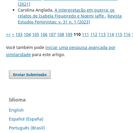
(2021)
Carolina Anglada,
A interpretação em guerra: os
relatos de Isabela Figueiredo e Noemi Jaffe
,
Revista
Estudos Feministas: v. 31 n. 1 (2023)
<<
<
103
104
105
106
107
108
109
110
111
112
113
114
115
116
Você também pode
iniciar uma pesquisa avançada por
similaridade
para este artigo.
Enviar Submissão
Idioma
English
Español (España)
Português (Brasil)