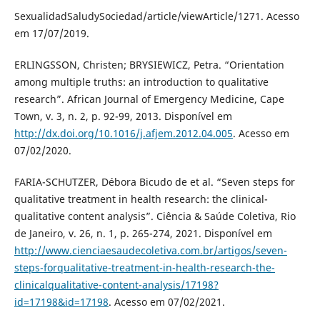
SexualidadSaludySociedad/article/viewArticle/1271. Acesso
em 17/07/2019.
ERLINGSSON, Christen; BRYSIEWICZ, Petra. “Orientation
among multiple truths: an introduction to qualitative
research”. African Journal of Emergency Medicine, Cape
Town, v. 3, n. 2, p. 92-99, 2013. Disponível em
http://dx.doi.org/10.1016/j.afjem.2012.04.005
. Acesso em
07/02/2020.
FARIA-SCHUTZER, Débora Bicudo de et al. “Seven steps for
qualitative treatment in health research: the clinical-
qualitative content analysis”. Ciência & Saúde Coletiva, Rio
de Janeiro, v. 26, n. 1, p. 265-274, 2021. Disponível em
http://www.cienciaesaudecoletiva.com.br/artigos/seven-
steps-forqualitative-treatment-in-health-research-the-
clinicalqualitative-content-analysis/17198?
id=17198&id=17198
. Acesso em 07/02/2021.