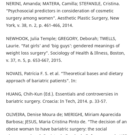
NERINI, Amanda; MATERA, Camilla; STEFANILE, Cristina.
“Psychosocial predictors in consideration of cosmetic
surgery among women”. Aesthetic Plastic Surgery, New
York, v. 38, n. 2, p. 461-466, 2014.
NEWHOOK, Julia Temple; GREGORY, Deborah; TWELLS,
Laurie. “Fat girls’ and ‘big guys’: gendered meanings of
weight loss surgery”. Sociology of Health & Illness, Boston,
v. 37, n. 5, p. 653-667, 2015.
NOVAIS, Patrícia F. S. et al. “Theoretical bases and dietary
approach of bariatric patients”. In:
HUANG, Chih-Kun (Ed.). Essentials and controversies in
bariatric surgery. Croacia: In Tech, 2014. p. 33-57.
OLIVEIRA, Denise Moura de; MERIGHI, Miriam Aparecida
Barbosa; JESUS, Maria Cristina Pinto de. “The decision of an
obese woman to have bariatric surgery: the social