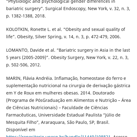
“Physiologic and psychological gender differences in
bariatric surgery”. Surgical Endoscopy, New York, v. 32, n. 3,
p. 1382-1388, 2018.
KOLOTKIN, Ronette L. et al. “Obesity and sexual quality of
life”. Obesity, Silver Spring, v. 14, n. 3, p. 472-479, 2006.
LOMANTO, Davide et al. “Bariatric surgery in Asia in the last
5 years (2005-2009)”. Obesity Surgery, New York, v. 22, n. 3,
p. 502-506, 2012.
MARIN, Flávia Andréia. Inflamação, homeostase do ferro e
suplementação nutricional na cirurgia de derivação gástrica
em Y de Roux em mulheres obesas. 2014. Doutorado
(Programa de PósGraduação em Alimentos e Nutrição – Área
de Ciências Nutricionais) – Faculdade de Ciências
Farmacêuticas, Universidade Estadual Paulista “Júlio de
Mesquita Filho”, Araraquara, São Paulo, SP, Brasil.
Disponível em
https://repositorio.unesp.br/handle/11449/108821
. Acesso