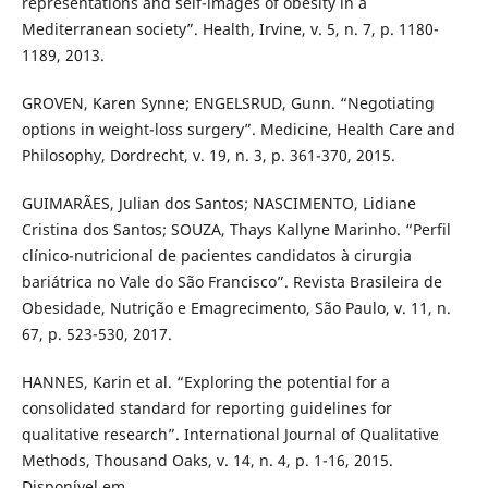
representations and self-images of obesity in a
Mediterranean society”. Health, Irvine, v. 5, n. 7, p. 1180-
1189, 2013.
GROVEN, Karen Synne; ENGELSRUD, Gunn. “Negotiating
options in weight-loss surgery”. Medicine, Health Care and
Philosophy, Dordrecht, v. 19, n. 3, p. 361-370, 2015.
GUIMARÃES, Julian dos Santos; NASCIMENTO, Lidiane
Cristina dos Santos; SOUZA, Thays Kallyne Marinho. “Perfil
clínico-nutricional de pacientes candidatos à cirurgia
bariátrica no Vale do São Francisco”. Revista Brasileira de
Obesidade, Nutrição e Emagrecimento, São Paulo, v. 11, n.
67, p. 523-530, 2017.
HANNES, Karin et al. “Exploring the potential for a
consolidated standard for reporting guidelines for
qualitative research”. International Journal of Qualitative
Methods, Thousand Oaks, v. 14, n. 4, p. 1-16, 2015.
Disponível em