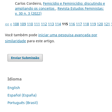
Carlos Cordeiro,
Femicídio e Feminicídio: discutindo e
ampliando os conceitos
,
Revista Estudos Feministas:
v. 30 n. 3 (2022)
<<
<
108
109
110
111
112
113
114
115
116
117
118
119
120
121
Você também pode
iniciar uma pesquisa avançada por
similaridade
para este artigo.
Enviar Submissão
Idioma
English
Español (España)
Português (Brasil)