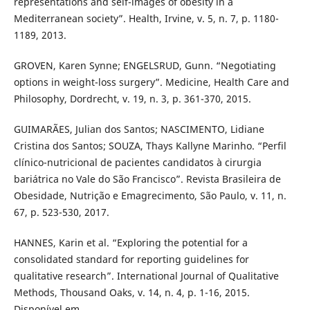
representations and self-images of obesity in a
Mediterranean society”. Health, Irvine, v. 5, n. 7, p. 1180-
1189, 2013.
GROVEN, Karen Synne; ENGELSRUD, Gunn. “Negotiating
options in weight-loss surgery”. Medicine, Health Care and
Philosophy, Dordrecht, v. 19, n. 3, p. 361-370, 2015.
GUIMARÃES, Julian dos Santos; NASCIMENTO, Lidiane
Cristina dos Santos; SOUZA, Thays Kallyne Marinho. “Perfil
clínico-nutricional de pacientes candidatos à cirurgia
bariátrica no Vale do São Francisco”. Revista Brasileira de
Obesidade, Nutrição e Emagrecimento, São Paulo, v. 11, n.
67, p. 523-530, 2017.
HANNES, Karin et al. “Exploring the potential for a
consolidated standard for reporting guidelines for
qualitative research”. International Journal of Qualitative
Methods, Thousand Oaks, v. 14, n. 4, p. 1-16, 2015.
Disponível em