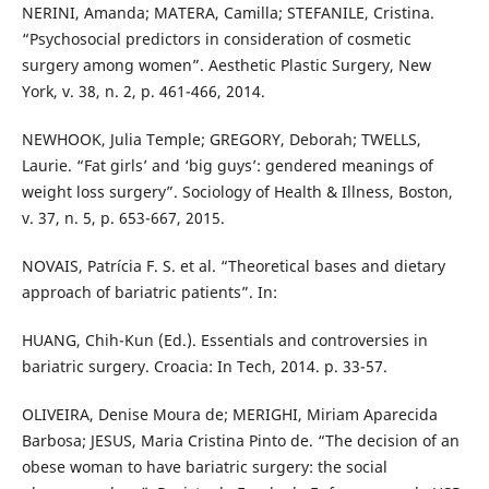
NERINI, Amanda; MATERA, Camilla; STEFANILE, Cristina.
“Psychosocial predictors in consideration of cosmetic
surgery among women”. Aesthetic Plastic Surgery, New
York, v. 38, n. 2, p. 461-466, 2014.
NEWHOOK, Julia Temple; GREGORY, Deborah; TWELLS,
Laurie. “Fat girls’ and ‘big guys’: gendered meanings of
weight loss surgery”. Sociology of Health & Illness, Boston,
v. 37, n. 5, p. 653-667, 2015.
NOVAIS, Patrícia F. S. et al. “Theoretical bases and dietary
approach of bariatric patients”. In:
HUANG, Chih-Kun (Ed.). Essentials and controversies in
bariatric surgery. Croacia: In Tech, 2014. p. 33-57.
OLIVEIRA, Denise Moura de; MERIGHI, Miriam Aparecida
Barbosa; JESUS, Maria Cristina Pinto de. “The decision of an
obese woman to have bariatric surgery: the social