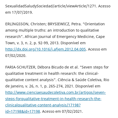
SexualidadSaludySociedad/article/viewArticle/1271. Acesso
em 17/07/2019.
ERLINGSSON, Christen; BRYSIEWICZ, Petra. “Orientation
among multiple truths: an introduction to qualitative
research”. African Journal of Emergency Medicine, Cape
Town, v. 3, n. 2, p. 92-99, 2013. Disponível em
http://dx.doi.org/10.1016/j.afjem.2012.04.005
. Acesso em
07/02/2020.
FARIA-SCHUTZER, Débora Bicudo de et al. “Seven steps for
qualitative treatment in health research: the clinical-
qualitative content analysis”. Ciência & Saúde Coletiva, Rio
de Janeiro, v. 26, n. 1, p. 265-274, 2021. Disponível em
http://www.cienciaesaudecoletiva.com.br/artigos/seven-
steps-forqualitative-treatment-in-health-research-the-
clinicalqualitative-content-analysis/17198?
id=17198&id=17198
. Acesso em 07/02/2021.