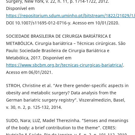
Surgery, New York, v. 22, n. 11, p. 1714-1722, 2012.
Disponível em
https://repositorium.sdum.uminho.pt/bitstream/1822/21029/1
DOI 10.1007/s11695-012-0716-y. Acesso em 10/01/2020.
SOCIEDADE BRASILEIRA DE CIRURGIA BARIÁTRICA E
METABÓLICA. Cirurgia bariátrica – Técnicas cirúrgicas. São
Paulo: Sociedade Brasileira de Cirurgia Bariátrica e
Metabólica, 2017. Disponível em
https://www.sbcbm.org.br/tecnicas-cirurgicas-bariatrica/
.
Acesso em 06/01/2021.
STROH, Christine et al. “Are there gender-specific aspects in
obesity and metabolic surgery? Data analysis from the
German bariatric surgery registry”. Viszeralmedizin, Basel,
v. 30, n. 2, p. 125-132, 2014.
SUDO, Nara; LUZ, Madel Therezinha. “Senses and meanings
of the body: a brief contribution to the theme”. CERES:
Nutrição & Saúde, Rio de Janeiro, v. 5, n. 2, p. 101-112, 2010.