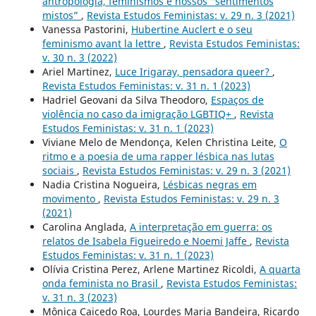
antropologia, feminismos e nossos “sentimentos
mistos”
,
Revista Estudos Feministas: v. 29 n. 3 (2021)
Vanessa Pastorini,
Hubertine Auclert e o seu
feminismo avant la lettre
,
Revista Estudos Feministas:
v. 30 n. 3 (2022)
Ariel Martinez,
Luce Irigaray, pensadora queer?
,
Revista Estudos Feministas: v. 31 n. 1 (2023)
Hadriel Geovani da Silva Theodoro,
Espaços de
violência no caso da imigração LGBTIQ+
,
Revista
Estudos Feministas: v. 31 n. 1 (2023)
Viviane Melo de Mendonça, Kelen Christina Leite,
O
ritmo e a poesia de uma rapper lésbica nas lutas
sociais
,
Revista Estudos Feministas: v. 29 n. 3 (2021)
Nadia Cristina Nogueira,
Lésbicas negras em
movimento
,
Revista Estudos Feministas: v. 29 n. 3
(2021)
Carolina Anglada,
A interpretação em guerra: os
relatos de Isabela Figueiredo e Noemi Jaffe
,
Revista
Estudos Feministas: v. 31 n. 1 (2023)
Olívia Cristina Perez, Arlene Martinez Ricoldi,
A quarta
onda feminista no Brasil
,
Revista Estudos Feministas:
v. 31 n. 3 (2023)
Mônica Caicedo Roa, Lourdes Maria Bandeira, Ricardo