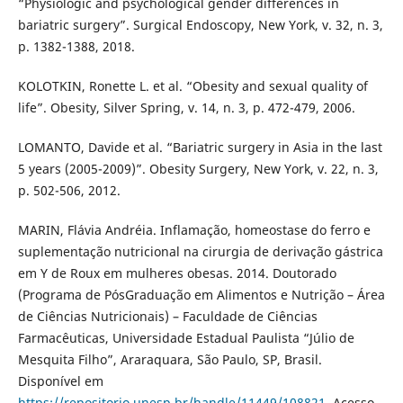
“Physiologic and psychological gender differences in
bariatric surgery”. Surgical Endoscopy, New York, v. 32, n. 3,
p. 1382-1388, 2018.
KOLOTKIN, Ronette L. et al. “Obesity and sexual quality of
life”. Obesity, Silver Spring, v. 14, n. 3, p. 472-479, 2006.
LOMANTO, Davide et al. “Bariatric surgery in Asia in the last
5 years (2005-2009)”. Obesity Surgery, New York, v. 22, n. 3,
p. 502-506, 2012.
MARIN, Flávia Andréia. Inflamação, homeostase do ferro e
suplementação nutricional na cirurgia de derivação gástrica
em Y de Roux em mulheres obesas. 2014. Doutorado
(Programa de PósGraduação em Alimentos e Nutrição – Área
de Ciências Nutricionais) – Faculdade de Ciências
Farmacêuticas, Universidade Estadual Paulista “Júlio de
Mesquita Filho”, Araraquara, São Paulo, SP, Brasil.
Disponível em
https://repositorio.unesp.br/handle/11449/108821
. Acesso