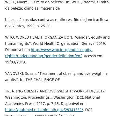
WOLF, Naomi. “O mito da beleza”. In: WOLF, Naomi. O mito
da beleza: como as imagens de
beleza são usadas contra as mulheres. Rio de Janeiro: Rosa
dos Ventos, 1990. p. 25-39.
WHO. WORLD HEALTH ORGANIZATION. “Gender, equity and
human rights”. World Health Organization. Geneva, 2019.
Disponível em
http://www.who.int/gender-equity-
rights/understanding/genderdefinition/en/
. Acesso em
19/03/2019.
YANOVSKI, Susan. “Treatment of obesity and overweigh in
adults”. In: THE CHALLENGE OF
TREATING OBESITY AND OVERWEIGHT: WORKSHOP, 2017,
Washington. Proceedings… Washington (DC): National
Academies Press, 2017. p. 7-15. Disponível em
https://pubmed.ncbi.nlm.nih.gov/29341559/
. DOI
10.17226/24855. Acesso em 15/01/2020.