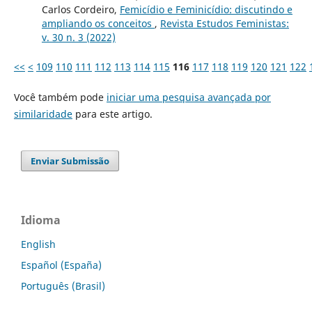
Carlos Cordeiro,
Femicídio e Feminicídio: discutindo e
ampliando os conceitos
,
Revista Estudos Feministas:
v. 30 n. 3 (2022)
<<
<
109
110
111
112
113
114
115
116
117
118
119
120
121
122
Você também pode
iniciar uma pesquisa avançada por
similaridade
para este artigo.
Enviar Submissão
Idioma
English
Español (España)
Português (Brasil)