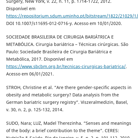
Surgery, New York, v. 22, n. 11, p. 1714-1722, 2012.
Disponível em
https://repositorium.sdum.uminho.pt/bitstream/1822/21029/1
DOI 10.1007/s11695-012-0716-y. Acesso em 10/01/2020.
SOCIEDADE BRASILEIRA DE CIRURGIA BARIÁTRICA E
METABÓLICA. Cirurgia bariátrica – Técnicas cirúrgicas. São
Paulo: Sociedade Brasileira de Cirurgia Bariátrica e
Metabólica, 2017. Disponível em
https://www.sbcbm.org.br/tecnicas-cirurgicas-bariatrica/
.
Acesso em 06/01/2021.
STROH, Christine et al. “Are there gender-specific aspects in
obesity and metabolic surgery? Data analysis from the
German bariatric surgery registry”. Viszeralmedizin, Basel,
v. 30, n. 2, p. 125-132, 2014.
SUDO, Nara; LUZ, Madel Therezinha. “Senses and meanings
of the body: a brief contribution to the theme”. CERES:
Nutrição & Saúde, Rio de Janeiro, v. 5, n. 2, p. 101-112, 2010.