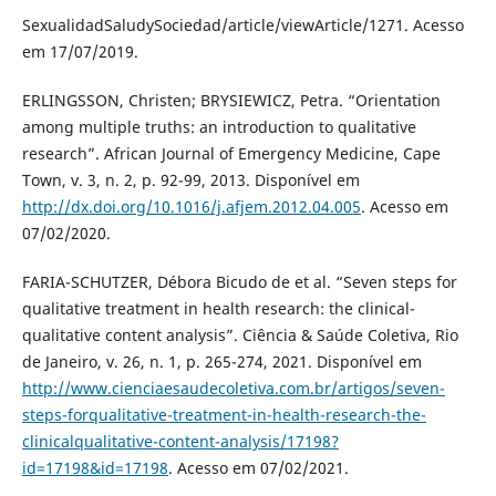
SexualidadSaludySociedad/article/viewArticle/1271. Acesso
em 17/07/2019.
ERLINGSSON, Christen; BRYSIEWICZ, Petra. “Orientation
among multiple truths: an introduction to qualitative
research”. African Journal of Emergency Medicine, Cape
Town, v. 3, n. 2, p. 92-99, 2013. Disponível em
http://dx.doi.org/10.1016/j.afjem.2012.04.005
. Acesso em
07/02/2020.
FARIA-SCHUTZER, Débora Bicudo de et al. “Seven steps for
qualitative treatment in health research: the clinical-
qualitative content analysis”. Ciência & Saúde Coletiva, Rio
de Janeiro, v. 26, n. 1, p. 265-274, 2021. Disponível em
http://www.cienciaesaudecoletiva.com.br/artigos/seven-
steps-forqualitative-treatment-in-health-research-the-
clinicalqualitative-content-analysis/17198?
id=17198&id=17198
. Acesso em 07/02/2021.