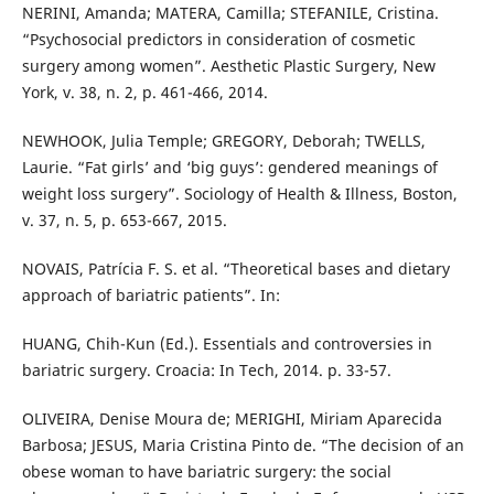
NERINI, Amanda; MATERA, Camilla; STEFANILE, Cristina.
“Psychosocial predictors in consideration of cosmetic
surgery among women”. Aesthetic Plastic Surgery, New
York, v. 38, n. 2, p. 461-466, 2014.
NEWHOOK, Julia Temple; GREGORY, Deborah; TWELLS,
Laurie. “Fat girls’ and ‘big guys’: gendered meanings of
weight loss surgery”. Sociology of Health & Illness, Boston,
v. 37, n. 5, p. 653-667, 2015.
NOVAIS, Patrícia F. S. et al. “Theoretical bases and dietary
approach of bariatric patients”. In:
HUANG, Chih-Kun (Ed.). Essentials and controversies in
bariatric surgery. Croacia: In Tech, 2014. p. 33-57.
OLIVEIRA, Denise Moura de; MERIGHI, Miriam Aparecida
Barbosa; JESUS, Maria Cristina Pinto de. “The decision of an
obese woman to have bariatric surgery: the social