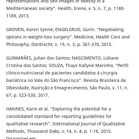
representations and self-images of obesity in a
Mediterranean society”. Health, Irvine, v. 5, n. 7, p. 1180-
1189, 2013.
GROVEN, Karen Synne; ENGELSRUD, Gunn. “Negotiating
options in weight-loss surgery”. Medicine, Health Care and
Philosophy, Dordrecht, v. 19, n. 3, p. 361-370, 2015.
GUIMARÃES, Julian dos Santos; NASCIMENTO, Lidiane
Cristina dos Santos; SOUZA, Thays Kallyne Marinho. “Perfil
clínico-nutricional de pacientes candidatos à cirurgia
bariátrica no Vale do São Francisco”. Revista Brasileira de
Obesidade, Nutrição e Emagrecimento, São Paulo, v. 11, n.
67, p. 523-530, 2017.
HANNES, Karin et al. “Exploring the potential for a
consolidated standard for reporting guidelines for
qualitative research”. International Journal of Qualitative
Methods, Thousand Oaks, v. 14, n. 4, p. 1-16, 2015.
Disponível em