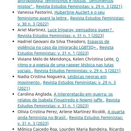
antropologia, feminismos e nossos “sentimentos
mistos”
,
Revista Estudos Feministas: v. 29 n. 3 (2021)
Vanessa Pastorini,
Hubertine Auclert e o seu
feminismo avant la lettre
,
Revista Estudos Feministas:
v. 30 n. 3 (2022)
Ariel Martinez,
Luce Irigaray, pensadora queer?
,
Revista Estudos Feministas: v. 31 n. 1 (2023)
Hadriel Geovani da Silva Theodoro,
Espaços de
violência no caso da imigração LGBTIQ+
,
Revista
Estudos Feministas: v. 31 n. 1 (2023)
Viviane Melo de Mendonça, Kelen Christina Leite,
O
ritmo e a poesia de uma rapper lésbica nas lutas
sociais
,
Revista Estudos Feministas: v. 29 n. 3 (2021)
Nadia Cristina Nogueira,
Lésbicas negras em
movimento
,
Revista Estudos Feministas: v. 29 n. 3
(2021)
Carolina Anglada,
A interpretação em guerra: os
relatos de Isabela Figueiredo e Noemi Jaffe
,
Revista
Estudos Feministas: v. 31 n. 1 (2023)
Olívia Cristina Perez, Arlene Martinez Ricoldi,
A quarta
onda feminista no Brasil
,
Revista Estudos Feministas:
v. 31 n. 3 (2023)
Mônica Caicedo Roa, Lourdes Maria Bandeira, Ricardo