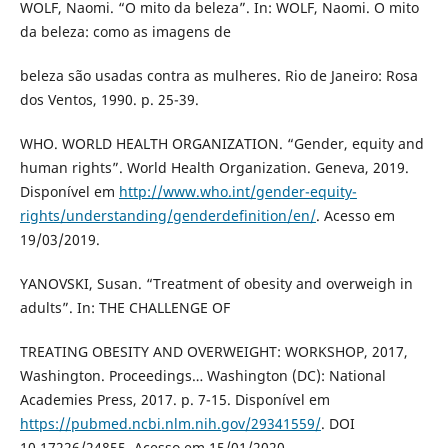
WOLF, Naomi. “O mito da beleza”. In: WOLF, Naomi. O mito
da beleza: como as imagens de
beleza são usadas contra as mulheres. Rio de Janeiro: Rosa
dos Ventos, 1990. p. 25-39.
WHO. WORLD HEALTH ORGANIZATION. “Gender, equity and
human rights”. World Health Organization. Geneva, 2019.
Disponível em
http://www.who.int/gender-equity-
rights/understanding/genderdefinition/en/
. Acesso em
19/03/2019.
YANOVSKI, Susan. “Treatment of obesity and overweigh in
adults”. In: THE CHALLENGE OF
TREATING OBESITY AND OVERWEIGHT: WORKSHOP, 2017,
Washington. Proceedings… Washington (DC): National
Academies Press, 2017. p. 7-15. Disponível em
https://pubmed.ncbi.nlm.nih.gov/29341559/
. DOI
10.17226/24855. Acesso em 15/01/2020.