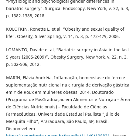
“Physiologic and psychological gender differences in
bariatric surgery”. Surgical Endoscopy, New York, v. 32, n. 3,
p. 1382-1388, 2018.
KOLOTKIN, Ronette L. et al. “Obesity and sexual quality of
life”. Obesity, Silver Spring, v. 14, n. 3, p. 472-479, 2006.
LOMANTO, Davide et al. “Bariatric surgery in Asia in the last
5 years (2005-2009)”. Obesity Surgery, New York, v. 22, n. 3,
p. 502-506, 2012.
MARIN, Flávia Andréia. Inflamação, homeostase do ferro e
suplementação nutricional na cirurgia de derivação gástrica
em Y de Roux em mulheres obesas. 2014. Doutorado
(Programa de PósGraduação em Alimentos e Nutrição – Área
de Ciências Nutricionais) – Faculdade de Ciências
Farmacêuticas, Universidade Estadual Paulista “Júlio de
Mesquita Filho”, Araraquara, São Paulo, SP, Brasil.
Disponível em
https://repositorio.unesp.br/handle/11449/108821
. Acesso