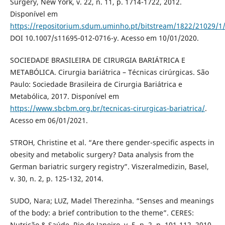
Surgery, New York, v. 22, n. 11, p. 1714-1722, 2012.
Disponível em
https://repositorium.sdum.uminho.pt/bitstream/1822/21029/1
DOI 10.1007/s11695-012-0716-y. Acesso em 10/01/2020.
SOCIEDADE BRASILEIRA DE CIRURGIA BARIÁTRICA E
METABÓLICA. Cirurgia bariátrica – Técnicas cirúrgicas. São
Paulo: Sociedade Brasileira de Cirurgia Bariátrica e
Metabólica, 2017. Disponível em
https://www.sbcbm.org.br/tecnicas-cirurgicas-bariatrica/
.
Acesso em 06/01/2021.
STROH, Christine et al. “Are there gender-specific aspects in
obesity and metabolic surgery? Data analysis from the
German bariatric surgery registry”. Viszeralmedizin, Basel,
v. 30, n. 2, p. 125-132, 2014.
SUDO, Nara; LUZ, Madel Therezinha. “Senses and meanings
of the body: a brief contribution to the theme”. CERES:
Nutrição & Saúde, Rio de Janeiro, v. 5, n. 2, p. 101-112, 2010.