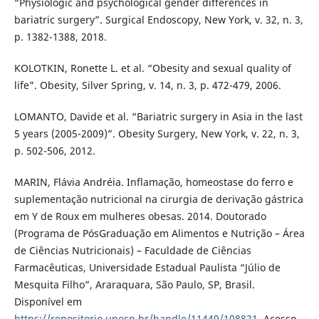
“Physiologic and psychological gender differences in
bariatric surgery”. Surgical Endoscopy, New York, v. 32, n. 3,
p. 1382-1388, 2018.
KOLOTKIN, Ronette L. et al. “Obesity and sexual quality of
life”. Obesity, Silver Spring, v. 14, n. 3, p. 472-479, 2006.
LOMANTO, Davide et al. “Bariatric surgery in Asia in the last
5 years (2005-2009)”. Obesity Surgery, New York, v. 22, n. 3,
p. 502-506, 2012.
MARIN, Flávia Andréia. Inflamação, homeostase do ferro e
suplementação nutricional na cirurgia de derivação gástrica
em Y de Roux em mulheres obesas. 2014. Doutorado
(Programa de PósGraduação em Alimentos e Nutrição – Área
de Ciências Nutricionais) – Faculdade de Ciências
Farmacêuticas, Universidade Estadual Paulista “Júlio de
Mesquita Filho”, Araraquara, São Paulo, SP, Brasil.
Disponível em
https://repositorio.unesp.br/handle/11449/108821
. Acesso