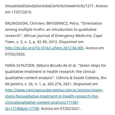
SexualidadSaludySociedad/article/viewArticle/1271. Acesso
em 17/07/2019.
ERLINGSSON, Christen; BRYSIEWICZ, Petra. “Orientation
among multiple truths: an introduction to qualitative
research”. African Journal of Emergency Medicine, Cape
Town, v. 3, n. 2, p. 92-99, 2013. Disponível em
http://dx.doi.org/10.1016/j.afjem.2012.04.005
. Acesso em
07/02/2020.
FARIA-SCHUTZER, Débora Bicudo de et al. “Seven steps for
qualitative treatment in health research: the clinical-
qualitative content analysis”. Ciência & Saúde Coletiva, Rio
de Janeiro, v. 26, n. 1, p. 265-274, 2021. Disponível em
http://www.cienciaesaudecoletiva.com.br/artigos/seven-
steps-forqualitative-treatment-in-health-research-the-
clinicalqualitative-content-analysis/17198?
id=17198&id=17198
. Acesso em 07/02/2021.