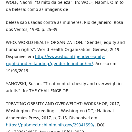
WOLF, Naomi. “O mito da beleza”. In: WOLF, Naomi. O mito
da beleza: como as imagens de
beleza são usadas contra as mulheres. Rio de Janeiro: Rosa
dos Ventos, 1990. p. 25-39.
WHO. WORLD HEALTH ORGANIZATION. “Gender, equity and
human rights”. World Health Organization. Geneva, 2019.
Disponível em
http://www.who.int/gender-equity-
rights/understanding/genderdefinition/en/
. Acesso em
19/03/2019.
YANOVSKI, Susan. “Treatment of obesity and overweigh in
adults”. In: THE CHALLENGE OF
TREATING OBESITY AND OVERWEIGHT: WORKSHOP, 2017,
Washington. Proceedings… Washington (DC): National
Academies Press, 2017. p. 7-15. Disponível em
https://pubmed.ncbi.nlm.nih.gov/29341559/
. DOI
10.17226/24855. Acesso em 15/01/2020.