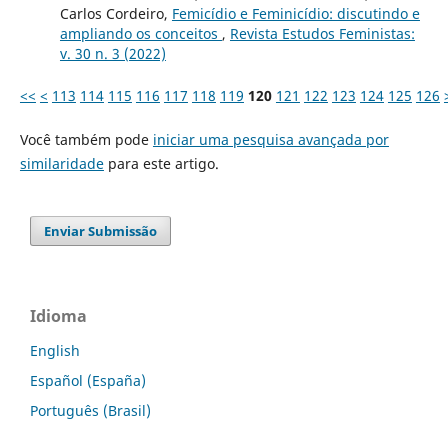
Carlos Cordeiro,
Femicídio e Feminicídio: discutindo e
ampliando os conceitos
,
Revista Estudos Feministas:
v. 30 n. 3 (2022)
<<
<
113
114
115
116
117
118
119
120
121
122
123
124
125
126
Você também pode
iniciar uma pesquisa avançada por
similaridade
para este artigo.
Enviar Submissão
Idioma
English
Español (España)
Português (Brasil)