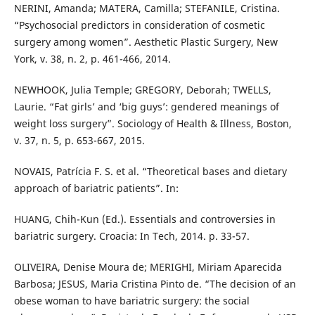
NERINI, Amanda; MATERA, Camilla; STEFANILE, Cristina.
“Psychosocial predictors in consideration of cosmetic
surgery among women”. Aesthetic Plastic Surgery, New
York, v. 38, n. 2, p. 461-466, 2014.
NEWHOOK, Julia Temple; GREGORY, Deborah; TWELLS,
Laurie. “Fat girls’ and ‘big guys’: gendered meanings of
weight loss surgery”. Sociology of Health & Illness, Boston,
v. 37, n. 5, p. 653-667, 2015.
NOVAIS, Patrícia F. S. et al. “Theoretical bases and dietary
approach of bariatric patients”. In:
HUANG, Chih-Kun (Ed.). Essentials and controversies in
bariatric surgery. Croacia: In Tech, 2014. p. 33-57.
OLIVEIRA, Denise Moura de; MERIGHI, Miriam Aparecida
Barbosa; JESUS, Maria Cristina Pinto de. “The decision of an
obese woman to have bariatric surgery: the social