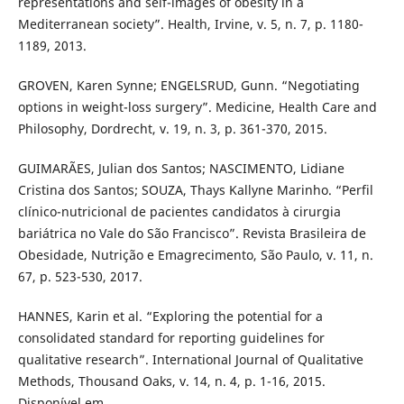
representations and self-images of obesity in a
Mediterranean society”. Health, Irvine, v. 5, n. 7, p. 1180-
1189, 2013.
GROVEN, Karen Synne; ENGELSRUD, Gunn. “Negotiating
options in weight-loss surgery”. Medicine, Health Care and
Philosophy, Dordrecht, v. 19, n. 3, p. 361-370, 2015.
GUIMARÃES, Julian dos Santos; NASCIMENTO, Lidiane
Cristina dos Santos; SOUZA, Thays Kallyne Marinho. “Perfil
clínico-nutricional de pacientes candidatos à cirurgia
bariátrica no Vale do São Francisco”. Revista Brasileira de
Obesidade, Nutrição e Emagrecimento, São Paulo, v. 11, n.
67, p. 523-530, 2017.
HANNES, Karin et al. “Exploring the potential for a
consolidated standard for reporting guidelines for
qualitative research”. International Journal of Qualitative
Methods, Thousand Oaks, v. 14, n. 4, p. 1-16, 2015.
Disponível em