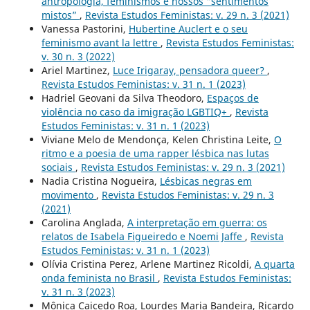
antropologia, feminismos e nossos “sentimentos
mistos”
,
Revista Estudos Feministas: v. 29 n. 3 (2021)
Vanessa Pastorini,
Hubertine Auclert e o seu
feminismo avant la lettre
,
Revista Estudos Feministas:
v. 30 n. 3 (2022)
Ariel Martinez,
Luce Irigaray, pensadora queer?
,
Revista Estudos Feministas: v. 31 n. 1 (2023)
Hadriel Geovani da Silva Theodoro,
Espaços de
violência no caso da imigração LGBTIQ+
,
Revista
Estudos Feministas: v. 31 n. 1 (2023)
Viviane Melo de Mendonça, Kelen Christina Leite,
O
ritmo e a poesia de uma rapper lésbica nas lutas
sociais
,
Revista Estudos Feministas: v. 29 n. 3 (2021)
Nadia Cristina Nogueira,
Lésbicas negras em
movimento
,
Revista Estudos Feministas: v. 29 n. 3
(2021)
Carolina Anglada,
A interpretação em guerra: os
relatos de Isabela Figueiredo e Noemi Jaffe
,
Revista
Estudos Feministas: v. 31 n. 1 (2023)
Olívia Cristina Perez, Arlene Martinez Ricoldi,
A quarta
onda feminista no Brasil
,
Revista Estudos Feministas:
v. 31 n. 3 (2023)
Mônica Caicedo Roa, Lourdes Maria Bandeira, Ricardo