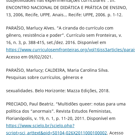
subjetividades nas experimentações curriculares”. In:
ENCONTRO NACIONAL DE DIDÁTICA E PRÁTICA DE ENSINO,
13, 2006, Recife, UFPE. Anais... Recife: UFPE, 2006. p. 1-12.
PARAÍSO, Marlucy Alves. “A ciranda do currículo com
gênero, resistência e poder”. Currículo sem Fronteiras, v.
16, n. 3, p. 388-415, set./dez. 2016. Disponível em
https://www.curriculosemfronteiras.org/vol16iss3articles/para
Acesso em 09/02/2021.
PARAÍSO, Marlucy; CALDEIRA, Maria Carolina Silva.
Pesquisas sobre currículos, gêneros e
sexualidades. Belo Horizonte: Mazza Edições, 2018.
PRECIADO, Paul Beatriz. “Multidões queer: notas para uma
política dos “anormais”. Revista Estudos Feministas,
Florianópolis, v. 19, n. 1, p. 11-20, 2011. Disponível em
https://www.scielo.br/scielo.php?
script=sci_arttext&pid=S0104-026X2011000100002
. Acesso