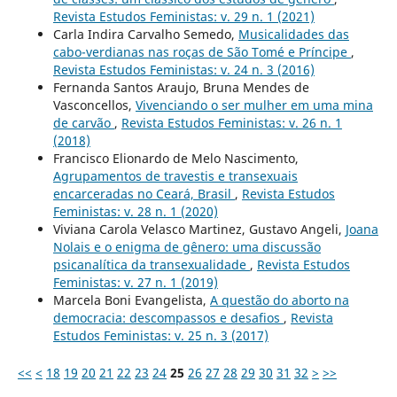
Revista Estudos Feministas: v. 29 n. 1 (2021)
Carla Indira Carvalho Semedo,
Musicalidades das
cabo-verdianas nas roças de São Tomé e Príncipe
,
Revista Estudos Feministas: v. 24 n. 3 (2016)
Fernanda Santos Araujo, Bruna Mendes de
Vasconcellos,
Vivenciando o ser mulher em uma mina
de carvão
,
Revista Estudos Feministas: v. 26 n. 1
(2018)
Francisco Elionardo de Melo Nascimento,
Agrupamentos de travestis e transexuais
encarceradas no Ceará, Brasil
,
Revista Estudos
Feministas: v. 28 n. 1 (2020)
Viviana Carola Velasco Martinez, Gustavo Angeli,
Joana
Nolais e o enigma de gênero: uma discussão
psicanalítica da transexualidade
,
Revista Estudos
Feministas: v. 27 n. 1 (2019)
Marcela Boni Evangelista,
A questão do aborto na
democracia: descompassos e desafios
,
Revista
Estudos Feministas: v. 25 n. 3 (2017)
<<
<
18
19
20
21
22
23
24
25
26
27
28
29
30
31
32
>
>>