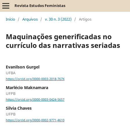
Revista Estudos Feministas
Início
/
Arquivos
/
v. 30 n. 3 (2022)
/
Artigos
Maquinações generificadas no
currículo das narrativas seriadas
Evanilson Gurgel
UFBA
https://orcid.org/0000-0003-2018-767X
Marlécio Maknamara
UFPB
https://orcid.org/0000-0003-0424-5657
Silvia Chaves
UFPB
https://orcid.org/0000-0002-9771-4610