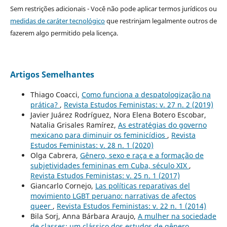
Sem restrições adicionais - Você não pode aplicar termos jurídicos ou
medidas de caráter tecnológico
que restrinjam legalmente outros de
fazerem algo permitido pela licença.
Artigos Semelhantes
Thiago Coacci,
Como funciona a despatologização na
prática?
,
Revista Estudos Feministas: v. 27 n. 2 (2019)
Javier Juárez Rodríguez, Nora Elena Botero Escobar,
Natalia Grisales Ramírez,
As estratégias do governo
mexicano para diminuir os feminicídios
,
Revista
Estudos Feministas: v. 28 n. 1 (2020)
Olga Cabrera,
Gênero, sexo e raça e a formação de
subjetividades femininas em Cuba, século XIX
,
Revista Estudos Feministas: v. 25 n. 1 (2017)
Giancarlo Cornejo,
Las políticas reparativas del
movimiento LGBT peruano: narrativas de afectos
queer
,
Revista Estudos Feministas: v. 22 n. 1 (2014)
Bila Sorj, Anna Bárbara Araujo,
A mulher na sociedade
de classes: um clássico dos estudos de gênero
,