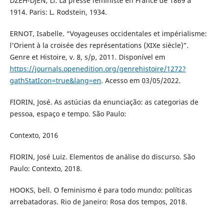
DZEH-DJEN, Li. La presse féministe en France de 1869 à
1914. Paris: L. Rodstein, 1934.
ERNOT, Isabelle. “Voyageuses occidentales et impérialisme:
l’Orient à la croisée des représentations (XIXe siècle)”.
Genre et Histoire, v. 8, s/p, 2011. Disponível em
https://journals.openedition.org/genrehistoire/1272?
gathStatIcon=true&lang=en
. Acesso em 03/05/2022.
FIORIN, José. As astúcias da enunciação: as categorias de
pessoa, espaço e tempo. São Paulo:
Contexto, 2016
FIORIN, José Luiz. Elementos de análise do discurso. São
Paulo: Contexto, 2018.
HOOKS, bell. O feminismo é para todo mundo: políticas
arrebatadoras. Rio de Janeiro: Rosa dos tempos, 2018.