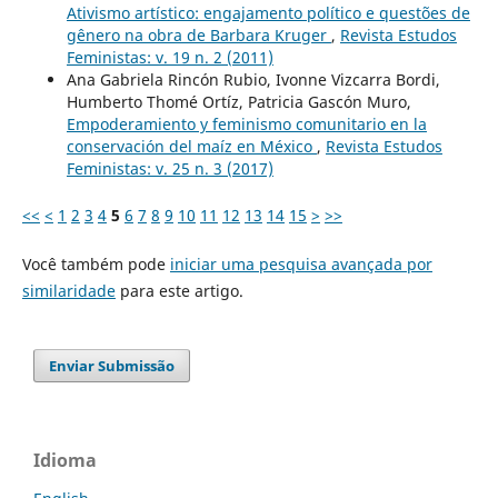
Ativismo artístico: engajamento político e questões de
gênero na obra de Barbara Kruger
,
Revista Estudos
Feministas: v. 19 n. 2 (2011)
Ana Gabriela Rincón Rubio, Ivonne Vizcarra Bordi,
Humberto Thomé Ortíz, Patricia Gascón Muro,
Empoderamiento y feminismo comunitario en la
conservación del maíz en México
,
Revista Estudos
Feministas: v. 25 n. 3 (2017)
<<
<
1
2
3
4
5
6
7
8
9
10
11
12
13
14
15
>
>>
Você também pode
iniciar uma pesquisa avançada por
similaridade
para este artigo.
Enviar Submissão
Idioma