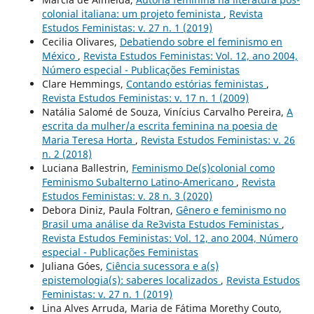
colonial italiana: um projeto feminista
,
Revista
Estudos Feministas: v. 27 n. 1 (2019)
Cecilia Olivares,
Debatiendo sobre el feminismo en
México
,
Revista Estudos Feministas: Vol. 12, ano 2004,
Número especial - Publicações Feministas
Clare Hemmings,
Contando estórias feministas
,
Revista Estudos Feministas: v. 17 n. 1 (2009)
Natália Salomé de Souza, Vinícius Carvalho Pereira,
A
escrita da mulher/a escrita feminina na poesia de
Maria Teresa Horta
,
Revista Estudos Feministas: v. 26
n. 2 (2018)
Luciana Ballestrin,
Feminismo De(s)colonial como
Feminismo Subalterno Latino-Americano
,
Revista
Estudos Feministas: v. 28 n. 3 (2020)
Debora Diniz, Paula Foltran,
Gênero e feminismo no
Brasil uma análise da Re3vista Estudos Feministas
,
Revista Estudos Feministas: Vol. 12, ano 2004, Número
especial - Publicações Feministas
Juliana Góes,
Ciência sucessora e a(s)
epistemologia(s): saberes localizados
,
Revista Estudos
Feministas: v. 27 n. 1 (2019)
Lina Alves Arruda, Maria de Fátima Morethy Couto,