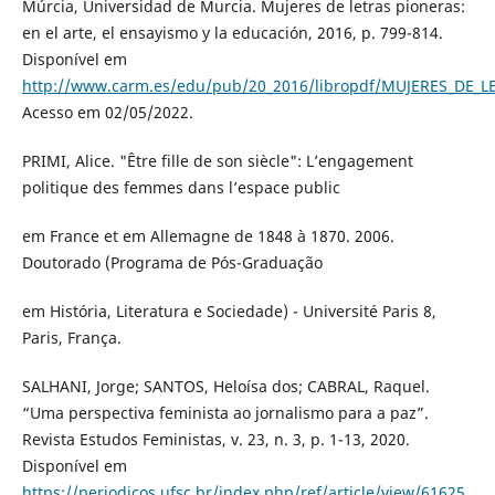
Múrcia, Universidad de Murcia. Mujeres de letras pioneras:
en el arte, el ensayismo y la educación, 2016, p. 799-814.
Disponível em
http://www.carm.es/edu/pub/20_2016/libropdf/MUJERES_DE_L
Acesso em 02/05/2022.
PRIMI, Alice. "Être fille de son siècle": L’engagement
politique des femmes dans l’espace public
em France et em Allemagne de 1848 à 1870. 2006.
Doutorado (Programa de Pós-Graduação
em História, Literatura e Sociedade) - Université Paris 8,
Paris, França.
SALHANI, Jorge; SANTOS, Heloísa dos; CABRAL, Raquel.
“Uma perspectiva feminista ao jornalismo para a paz”.
Revista Estudos Feministas, v. 23, n. 3, p. 1-13, 2020.
Disponível em
https://periodicos.ufsc.br/index.php/ref/article/view/61625
.