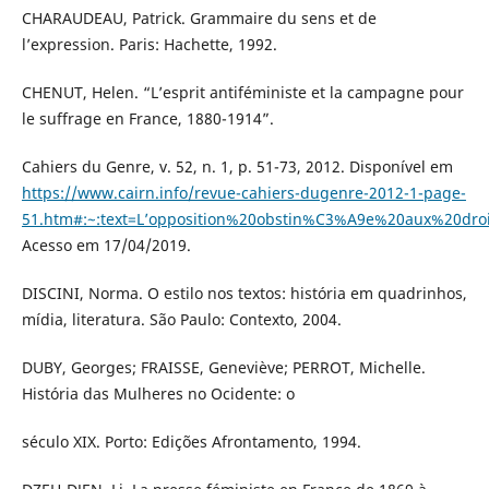
CHARAUDEAU, Patrick. Grammaire du sens et de
l’expression. Paris: Hachette, 1992.
CHENUT, Helen. “L’esprit antiféministe et la campagne pour
le suffrage en France, 1880-1914”.
Cahiers du Genre, v. 52, n. 1, p. 51-73, 2012. Disponível em
https://www.cairn.info/revue-cahiers-dugenre-2012-1-page-
51.htm#:~:text=L’opposition%20obstin%C3%A9e%20aux%20dro
Acesso em 17/04/2019.
DISCINI, Norma. O estilo nos textos: história em quadrinhos,
mídia, literatura. São Paulo: Contexto, 2004.
DUBY, Georges; FRAISSE, Geneviève; PERROT, Michelle.
História das Mulheres no Ocidente: o
século XIX. Porto: Edições Afrontamento, 1994.