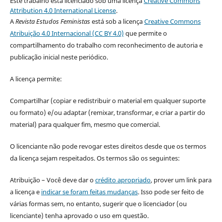
Este trabalho está licenciado sob uma licença
Creative Commons
Attribution 4.0 International License
.
A
Revista Estudos Feministas
está sob a licença
Creative Commons
Atribuição 4.0 Internacional (CC BY 4.0)
que permite o
compartilhamento do trabalho com reconhecimento de autoria e
publicação inicial neste periódico.
A licença permite:
Compartilhar (copiar e redistribuir o material em qualquer suporte
ou formato) e/ou adaptar (remixar, transformar, e criar a partir do
material) para qualquer fim, mesmo que comercial.
O licenciante não pode revogar estes direitos desde que os termos
da licença sejam respeitados. Os termos são os seguintes:
Atribuição – Você deve dar o
crédito apropriado
, prover um link para
a licença e
indicar se foram feitas mudanças
. Isso pode ser feito de
várias formas sem, no entanto, sugerir que o licenciador (ou
licenciante) tenha aprovado o uso em questão.