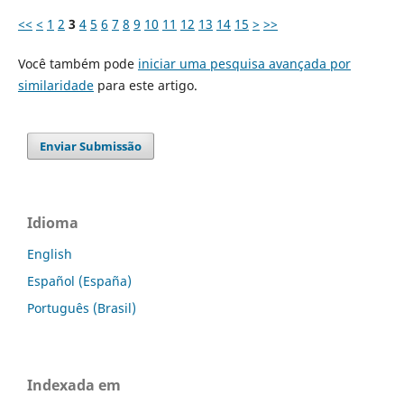
<<
<
1
2
3
4
5
6
7
8
9
10
11
12
13
14
15
>
>>
Você também pode
iniciar uma pesquisa avançada por
similaridade
para este artigo.
Enviar Submissão
Idioma
English
Español (España)
Português (Brasil)
Indexada em