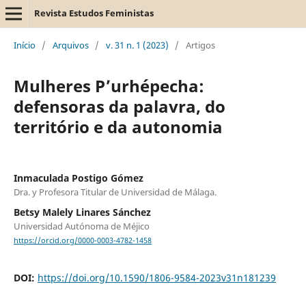
Revista Estudos Feministas
Início
/
Arquivos
/
v. 31 n. 1 (2023)
/
Artigos
Mulheres P’urhépecha:
defensoras da palavra, do
território e da autonomia
Inmaculada Postigo Gómez
Dra. y Profesora Titular de Universidad de Málaga.
Betsy Malely Linares Sánchez
Universidad Autónoma de Méjico
https://orcid.org/0000-0003-4782-1458
DOI:
https://doi.org/10.1590/1806-9584-2023v31n181239