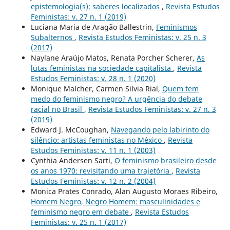
epistemologia(s): saberes localizados
,
Revista Estudos
Feministas: v. 27 n. 1 (2019)
Luciana Maria de Aragão Ballestrin,
Feminismos
Subalternos
,
Revista Estudos Feministas: v. 25 n. 3
(2017)
Naylane Araújo Matos, Renata Porcher Scherer,
As
lutas feministas na sociedade capitalista
,
Revista
Estudos Feministas: v. 28 n. 1 (2020)
Monique Malcher, Carmen Silvia Rial,
Quem tem
medo do feminismo negro? A urgência do debate
racial no Brasil
,
Revista Estudos Feministas: v. 27 n. 3
(2019)
Edward J. McCoughan,
Navegando pelo labirinto do
silêncio: artistas feministas no México
,
Revista
Estudos Feministas: v. 11 n. 1 (2003)
Cynthia Andersen Sarti,
O feminismo brasileiro desde
os anos 1970: revisitando uma trajetória
,
Revista
Estudos Feministas: v. 12 n. 2 (2004)
Monica Prates Conrado, Alan Augusto Moraes Ribeiro,
Homem Negro, Negro Homem: masculinidades e
feminismo negro em debate
,
Revista Estudos
Feministas: v. 25 n. 1 (2017)