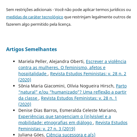
Sem restrições adicionais - Você não pode aplicar termos jurídicos ou
medidas de caráter tecnológico
que restrinjam legalmente outros de
fazerem algo permitido pela licença.
Artigos Semelhantes
Mariela Peller, Alejandra Oberti,
Escrever a violência
contra as mulheres. O feminismo, afetos e
hospitalidade
,
Revista Estudos Feministas: v. 28 n. 2
(2020)
Sônia Maria Giacomini, Olívia Nogueira Hirsch,
Parto
“natural” e/ou “humanizado”? Uma reflexão a partir
da classe
,
Revista Estudos Feministas: v. 28 n. 1
(2020)
Denise Dias Barros, Esmeralda Celeste Mariano,
Experiências que tangenciam o (in)visível e a
mobilidade: etnografias em diálogo
,
Revista Estudos
Feministas: v. 27 n. 3 (2019)
Juliana Góes,
Ciência sucessora e a(s)