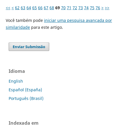
<<
<
62
63
64
65
66
67
68
69
70
71
72
73
74
75
76
>
>>
Você também pode
iniciar uma pesquisa avançada por
similaridade
para este artigo.
Enviar Submissão
Idioma
English
Español (España)
Português (Brasil)
Indexada em