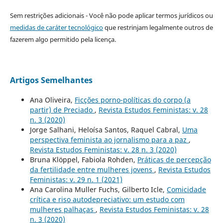
Sem restrições adicionais - Você não pode aplicar termos jurídicos ou
medidas de caráter tecnológico
que restrinjam legalmente outros de
fazerem algo permitido pela licença.
Artigos Semelhantes
Ana Oliveira,
Ficções porno-políticas do corpo (a
partir) de Preciado
,
Revista Estudos Feministas: v. 28
n. 3 (2020)
Jorge Salhani, Heloísa Santos, Raquel Cabral,
Uma
perspectiva feminista ao jornalismo para a paz
,
Revista Estudos Feministas: v. 28 n. 3 (2020)
Bruna Klöppel, Fabiola Rohden,
Práticas de percepção
da fertilidade entre mulheres jovens
,
Revista Estudos
Feministas: v. 29 n. 1 (2021)
Ana Carolina Muller Fuchs, Gilberto Icle,
Comicidade
crítica e riso autodepreciativo: um estudo com
mulheres palhaças
,
Revista Estudos Feministas: v. 28
n. 3 (2020)