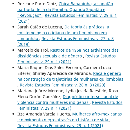
Rozeane Porto Diniz,
Chica Bananinha, a sapatão
barbuda de lá da Paraíba: Quando Sapatão é
“Revolução”
,
Revista Estudos Feministas: v. 29 n. 1
(2021)
Sarah Catão de Lucena,
Da teoria às práticas: a
epistemologia cotidiana de um feminismo em
comunhão
,
Revista Estudos Feministas: v. 27 n. 3
(2019)
Marcelo de Troi,
Rastros de 1968 nos artivismos das
dissidências sexuais e de gênero
,
Revista Estudos
Feministas: v. 29 n. 1 (2021)
Maria Raquel Dias Sales Ferreira, Carmem Lucia
Eiterer, Shirley Aparecida de Miranda,
Raça e gênero
na construção de trajetórias de mulheres quilombolas
,
Revista Estudos Feministas: v. 28 n. 3 (2020)
Mariana Juárez Moreno, Lydia Josefa Raesfeld, Rosa
Elena Durán González,
Diagnóstico intersecional de
violência contra mulheres indígenas
,
Revista Estudos
Feministas: v. 29 n. 1 (2021)
Itza Amanda Varela Huerta,
Mulheres afro-mexicanas
e movimento negro através da história de vida
,
Revista Estudos Feministas: v. 29 n. 1 (2021)