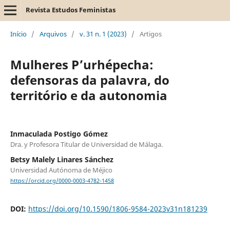
Revista Estudos Feministas
Início
/
Arquivos
/
v. 31 n. 1 (2023)
/
Artigos
Mulheres P’urhépecha:
defensoras da palavra, do
território e da autonomia
Inmaculada Postigo Gómez
Dra. y Profesora Titular de Universidad de Málaga.
Betsy Malely Linares Sánchez
Universidad Autónoma de Méjico
https://orcid.org/0000-0003-4782-1458
DOI:
https://doi.org/10.1590/1806-9584-2023v31n181239