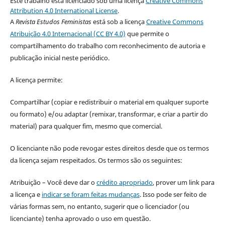
Este trabalho está licenciado sob uma licença
Creative Commons
Attribution 4.0 International License
.
A
Revista Estudos Feministas
está sob a licença
Creative Commons
Atribuição 4.0 Internacional (CC BY 4.0)
que permite o
compartilhamento do trabalho com reconhecimento de autoria e
publicação inicial neste periódico.
A licença permite:
Compartilhar (copiar e redistribuir o material em qualquer suporte
ou formato) e/ou adaptar (remixar, transformar, e criar a partir do
material) para qualquer fim, mesmo que comercial.
O licenciante não pode revogar estes direitos desde que os termos
da licença sejam respeitados. Os termos são os seguintes:
Atribuição – Você deve dar o
crédito apropriado
, prover um link para
a licença e
indicar se foram feitas mudanças
. Isso pode ser feito de
várias formas sem, no entanto, sugerir que o licenciador (ou
licenciante) tenha aprovado o uso em questão.