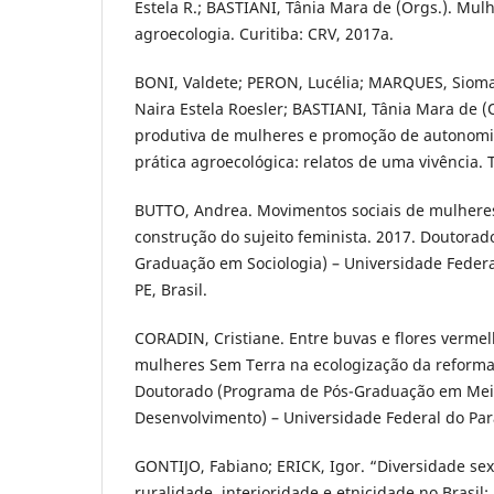
Estela R.; BASTIANI, Tânia Mara de (Orgs.). Mu
agroecologia. Curitiba: CRV, 2017a.
BONI, Valdete; PERON, Lucélia; MARQUES, Siom
Naira Estela Roesler; BASTIANI, Tânia Mara de (
produtiva de mulheres e promoção de autonomi
prática agroecológica: relatos de uma vivência. 
BUTTO, Andrea. Movimentos sociais de mulheres 
construção do sujeito feminista. 2017. Doutora
Graduação em Sociologia) – Universidade Federa
PE, Brasil.
CORADIN, Cristiane. Entre buvas e flores vermel
mulheres Sem Terra na ecologização da reforma
Doutorado (Programa de Pós-Graduação em Mei
Desenvolvimento) – Universidade Federal do Paran
GONTIJO, Fabiano; ERICK, Igor. “Diversidade sex
ruralidade, interioridade e etnicidade no Brasil: