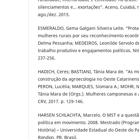
silenciamentos e... exortações”. Aceno, Cuiabá, n.
ago./dez. 2015.
ESMERALDO, Gema Galgani Silveira Leite. “Prota
mulheres rurais por seu reconhecimento econômi
Delma Pessanha; MEDEIROS, Leonilde Servolo d
trabalho produtivo e engajamentos políticos. Nite
237-256.
HADICH, Ceres; BASTIANI, Tânia Mara de. “As m
construção da agroecologia no Oeste Catarinense
PERON, Lucélia; MARQUES, Siomara A.; MOHR, Na
Tânia Mara de (Orgs.). Mulheres camponesas e a
CRV, 2017. p. 129-146.
HARSEN SCHLACHTA, Marcelo. O MST e a questão
política em movimento. 2008. Mestrado (Progr
História) – Universidade Estadual do Oeste do 
Rondon, PR, Brasil.