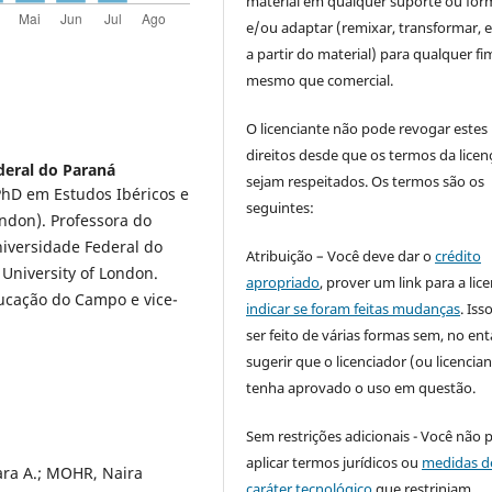
material em qualquer suporte ou for
e/ou adaptar (remixar, transformar, e 
a partir do material) para qualquer fi
mesmo que comercial.
O licenciante não pode revogar estes
direitos desde que os termos da licen
deral do Paraná
sejam respeitados. Os termos são os
hD em Estudos Ibéricos e
seguintes:
ndon). Professora do
versidade Federal do
Atribuição – Você deve dar o
crédito
University of London.
apropriado
, prover um link para a lic
cação do Campo e vice-
indicar se foram feitas mudanças
. Is
ser feito de várias formas sem, no ent
sugerir que o licenciador (ou licencian
tenha aprovado o uso em questão.
Sem restrições adicionais - Você não 
aplicar termos jurídicos ou
medidas d
ra A.; MOHR, Naira
caráter tecnológico
que restrinjam