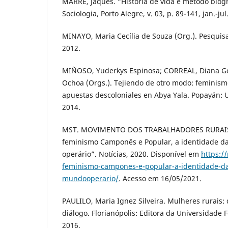
MARRE, Jaques. “História de vida e método biog
Sociologia, Porto Alegre, v. 03, p. 89-141, jan.-jul
MINAYO, Maria Cecília de Souza (Org.). Pesquisa 
2012.
MIÑOSO, Yuderkys Espinosa; CORREAL, Diana 
Ochoa (Orgs.). Tejiendo de otro modo: feminism
apuestas descoloniales en Abya Yala. Popayán: 
2014.
MST. MOVIMENTO DOS TRABALHADORES RURAIS
feminismo Camponês e Popular, a identidade d
operário”. Notícias, 2020. Disponível em
https:/
feminismo-campones-e-popular-a-identidade-da
mundooperario/
. Acesso em 16/05/2021.
PAULILO, Maria Ignez Silveira. Mulheres rurais:
diálogo. Florianópolis: Editora da Universidade 
2016.