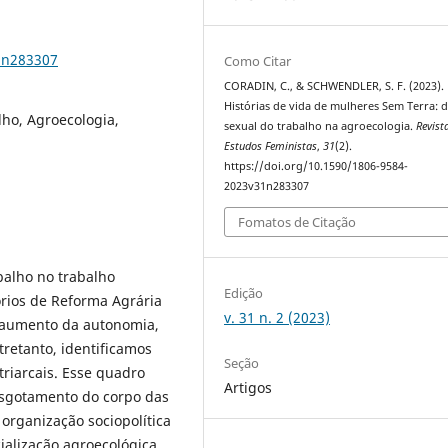
1n283307
Como Citar
CORADIN, C., & SCHWENDLER, S. F. (2023).
Histórias de vida de mulheres Sem Terra: d
lho, Agroecologia,
sexual do trabalho na agroecologia.
Revist
Estudos Feministas
,
31
(2).
https://doi.org/10.1590/1806-9584-
2023v31n283307
Fomatos de Citação
balho no trabalho
Edição
rios de Reforma Agrária
v. 31 n. 2 (2023)
 aumento da autonomia,
tretanto, identificamos
Seção
triarcais. Esse quadro
Artigos
esgotamento do corpo das
organização sociopolítica
alização agroecológica.