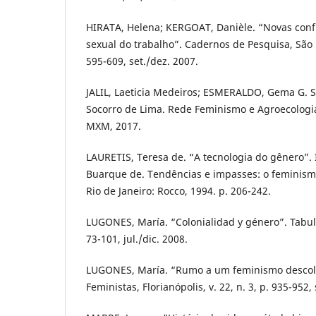
HIRATA, Helena; KERGOAT, Danièle. “Novas conf
sexual do trabalho”. Cadernos de Pesquisa, São Pa
595-609, set./dez. 2007.
JALIL, Laeticia Medeiros; ESMERALDO, Gema G. S.
Socorro de Lima. Rede Feminismo e Agroecologia
MXM, 2017.
LAURETIS, Teresa de. “A tecnologia do gênero”.
Buarque de. Tendências e impasses: o feminismo
Rio de Janeiro: Rocco, 1994. p. 206-242.
LUGONES, María. “Colonialidad y género”. Tabula
73-101, jul./dic. 2008.
LUGONES, María. “Rumo a um feminismo descolo
Feministas, Florianópolis, v. 22, n. 3, p. 935-952,