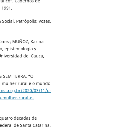
ráfico”. Cadernos de
. 1991.
Social. Petrópolis: Vozes,
Gómez; MUÑOZ, Karina
o, epistemología y
Universidad del Cauca,
 SEM TERRA. “O
a mulher rural e o mundo
/mst.org.br/2020/03/11/o-
-mulher-rural-e-
 quatro décadas de
Federal de Santa Catarina,