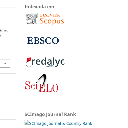
Indexada em
ivisão
a
SCImago Journal Rank