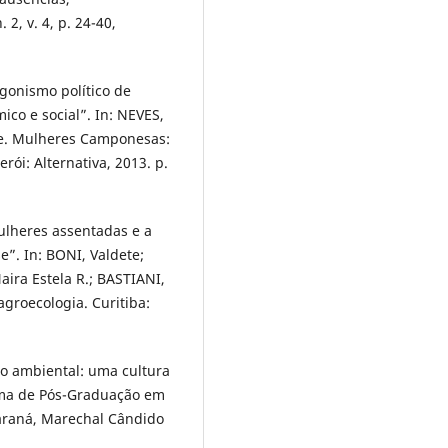
 2, v. 4, p. 24-40,
gonismo político de
co e social”. In: NEVES,
e. Mulheres Camponesas:
rói: Alternativa, 2013. p.
ulheres assentadas e a
”. In: BONI, Valdete;
ira Estela R.; BASTIANI,
groecologia. Curitiba:
 ambiental: uma cultura
ama de Pós-Graduação em
Paraná, Marechal Cândido