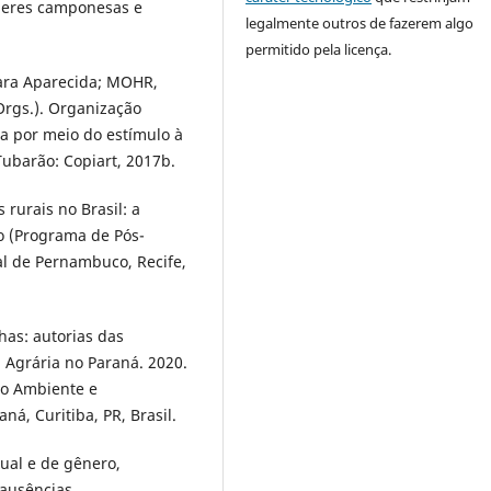
lheres camponesas e
legalmente outros de fazerem algo
permitido pela licença.
ara Aparecida; MOHR,
Orgs.). Organização
a por meio do estímulo à
Tubarão: Copiart, 2017b.
rurais no Brasil: a
do (Programa de Pós-
l de Pernambuco, Recife,
has: autorias das
 Agrária no Paraná. 2020.
o Ambiente e
á, Curitiba, PR, Brasil.
ual e de gênero,
 ausências,