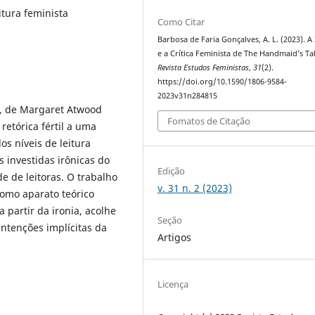
itura feminista
Como Citar
Barbosa de Faria Gonçalves, A. L. (2023). A
e a Crítica Feminista de The Handmaid’s Tal
Revista Estudos Feministas
,
31
(2).
https://doi.org/10.1590/1806-9584-
2023v31n284815
, de Margaret Atwood
Fomatos de Citação
retórica fértil a uma
os níveis de leitura
 investidas irônicas do
Edição
 de leitoras. O trabalho
v. 31 n. 2 (2023)
como aparato teórico
 partir da ironia, acolhe
Seção
ntenções implícitas da
Artigos
Licença