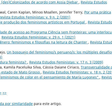
 (des)Colonizados de acordo com Assia Djebar
,
Revista Estudos
wal, Caren Kaplan, Minoo Moallen, Jennifer Terry,
Por uma prática
Revista Estudos Feministas: v. 9 n. 2 (2001)
e produção dos feminismos artísticos em Portugal
,
Revista Estud
ade de acesso ao Programa Ciência sem Fronteiras: uma interloc
,
Revista Estudos Feministas: v. 29 n. 1 (2021)
ênero: feminismos e filosofias na leitura de Chanter
,
Revista Estu
ejo,
Un bosquejo del feminismo/s peruano/s: los múltiples desafí
4)
tadura feminista?
,
Revista Estudos Feministas: v. 17 n. 3 (2009)
, Kamila Paceluika Silva, Cássia Daiane Ciriaco,
Transversalidade 
do estado de Mato Grosso
,
Revista Estudos Feministas: v. 18 n. 2 (20
s feminismos de color en el pensamiento de María Lugones”
,
Revist
>
>>
da por similaridade
para este artigo.