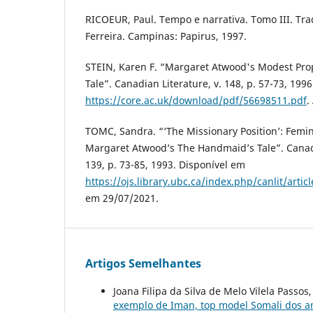
RICOEUR, Paul. Tempo e narrativa. Tomo III. Tra
Ferreira. Campinas: Papirus, 1997.
STEIN, Karen F. “Margaret Atwood's Modest Pro
Tale”. Canadian Literature, v. 148, p. 57-73, 199
https://core.ac.uk/download/pdf/56698511.pdf
.
TOMC, Sandra. “‘The Missionary Position’: Femi
Margaret Atwood’s The Handmaid’s Tale”. Canadi
139, p. 73-85, 1993. Disponível em
https://ojs.library.ubc.ca/index.php/canlit/arti
em 29/07/2021.
Artigos Semelhantes
Joana Filipa da Silva de Melo Vilela Passos
exemplo de Iman, top model Somali dos a