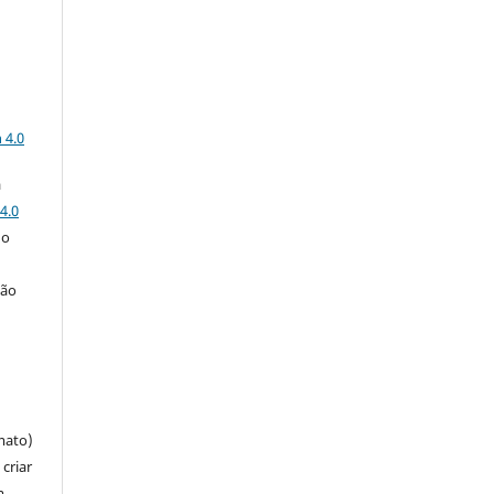
a
 4.0
a
4.0
 o
ção
mato)
criar
m,