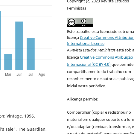
Copyright (c) 2023 Revista Estudos
Feministas
Este trabalho está licenciado sob um
licença
Creative Commons Attribution
International License
.
A
Revista Estudos Feministas
está sob 
licença
Creative Commons Atribuição 
Internacional (CC BY 4.0)
que permite
compartilhamento do trabalho com
reconhecimento de autoria e publica
inicial neste periódico.
A licença permite:
Compartilhar (copiar e redistribuir o
n: Vintage, 1996.
material em qualquer suporte ou for
e/ou adaptar (remixar, transformar, e 
s Tale”. The Guardian,
a partir do material) para qualquer fi