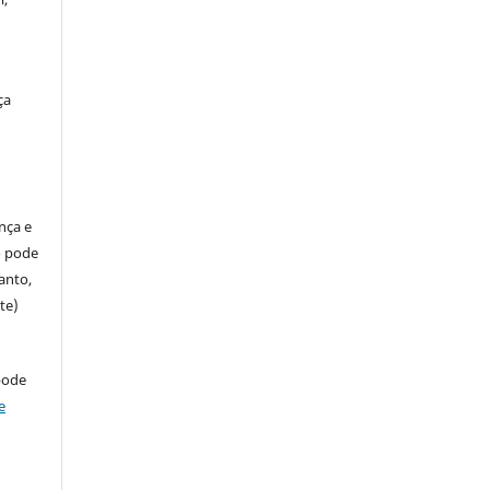
ça
ença e
so pode
anto,
te)
pode
e