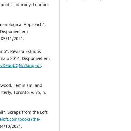
olitics of irony. London:
menological Approach”.
. Disponível em
 05/11/2021.
ino”. Revista Estudos
6, maio 2014. Disponível em
CFvDFbqbQN/?lang=pt
.
Atwood, Feminism, and
erly, Toronto, v. 75, n.
l”. Scraps from the Loft,
eloft.com/books/the-
04/10/2021.