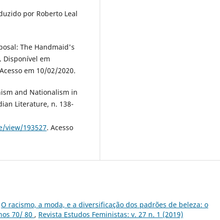
duzido por Roberto Leal
posal: The Handmaid's
6. Disponível em
 Acesso em 10/02/2020.
nism and Nationalism in
an Literature, n. 138-
cle/view/193527
. Acesso
,
O racismo, a moda, e a diversificação dos padrões de beleza: o
nos 70/ 80
,
Revista Estudos Feministas: v. 27 n. 1 (2019)