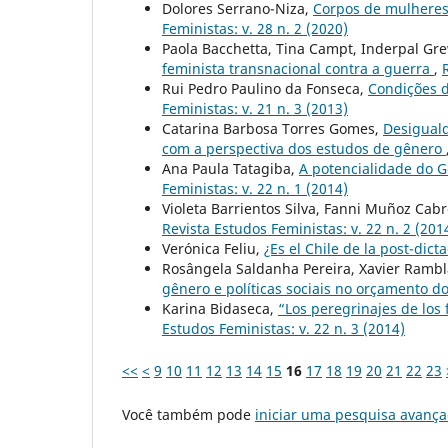
Dolores Serrano-Niza,
Corpos de mulheres
Feministas: v. 28 n. 2 (2020)
Paola Bacchetta, Tina Campt, Inderpal Gre
feminista transnacional contra a guerra
,
Rui Pedro Paulino da Fonseca,
Condições d
Feministas: v. 21 n. 3 (2013)
Catarina Barbosa Torres Gomes,
Desiguald
com a perspectiva dos estudos de gênero
Ana Paula Tatagiba,
A potencialidade do G
Feministas: v. 22 n. 1 (2014)
Violeta Barrientos Silva, Fanni Muñoz Cabr
Revista Estudos Feministas: v. 22 n. 2 (201
Verónica Feliu,
¿Es el Chile de la post-dic
Rosângela Saldanha Pereira, Xavier Rambla
gênero e políticas sociais no orçamento 
Karina Bidaseca,
“Los peregrinajes de lo
Estudos Feministas: v. 22 n. 3 (2014)
<<
<
9
10
11
12
13
14
15
16
17
18
19
20
21
22
23
Você também pode
iniciar uma pesquisa avança