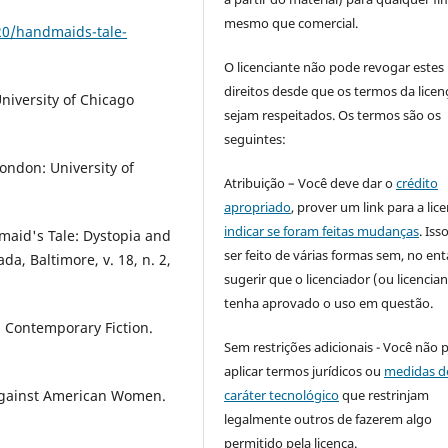
mesmo que comercial.
20/handmaids-tale-
O licenciante não pode revogar estes
direitos desde que os termos da licen
niversity of Chicago
sejam respeitados. Os termos são os
seguintes:
ondon: University of
Atribuição – Você deve dar o
crédito
apropriado
, prover um link para a lic
indicar se foram feitas mudanças
. Is
maid's Tale: Dystopia and
ser feito de várias formas sem, no ent
a, Baltimore, v. 18, n. 2,
sugerir que o licenciador (ou licencian
tenha aprovado o uso em questão.
 Contemporary Fiction.
Sem restrições adicionais - Você não 
aplicar termos jurídicos ou
medidas d
caráter tecnológico
que restrinjam
Against American Women.
legalmente outros de fazerem algo
permitido pela licença.