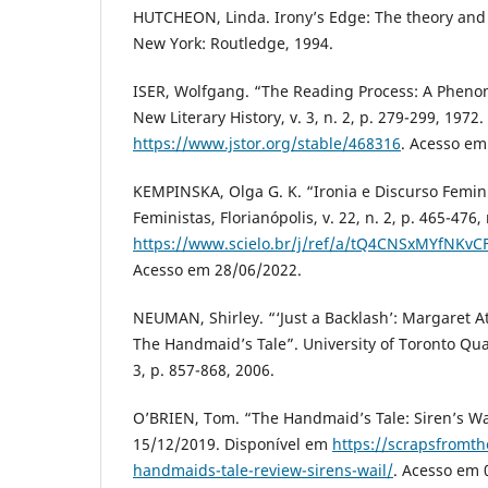
HUTCHEON, Linda. Irony’s Edge: The theory and p
New York: Routledge, 1994.
ISER, Wolfgang. “The Reading Process: A Pheno
New Literary History, v. 3, n. 2, p. 279-299, 1972
https://www.jstor.org/stable/468316
. Acesso em
KEMPINSKA, Olga G. K. “Ironia e Discurso Femin
Feministas, Florianópolis, v. 22, n. 2, p. 465-47
https://www.scielo.br/j/ref/a/tQ4CNSxMYfNKv
Acesso em 28/06/2022.
NEUMAN, Shirley. “‘Just a Backlash’: Margaret 
The Handmaid’s Tale”. University of Toronto Quart
3, p. 857-868, 2006.
O’BRIEN, Tom. “The Handmaid’s Tale: Siren’s Wai
15/12/2019. Disponível em
https://scrapsfromth
handmaids-tale-review-sirens-wail/
. Acesso em 