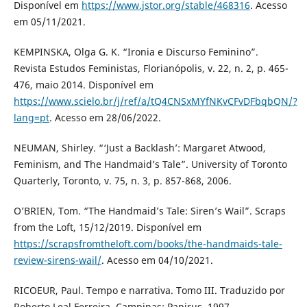
Disponível em
https://www.jstor.org/stable/468316
. Acesso
em 05/11/2021.
KEMPINSKA, Olga G. K. “Ironia e Discurso Feminino”.
Revista Estudos Feministas, Florianópolis, v. 22, n. 2, p. 465-
476, maio 2014. Disponível em
https://www.scielo.br/j/ref/a/tQ4CNSxMYfNKvCFvDFbqbQN/?
lang=pt
. Acesso em 28/06/2022.
NEUMAN, Shirley. “‘Just a Backlash’: Margaret Atwood,
Feminism, and The Handmaid’s Tale”. University of Toronto
Quarterly, Toronto, v. 75, n. 3, p. 857-868, 2006.
O’BRIEN, Tom. “The Handmaid’s Tale: Siren’s Wail”. Scraps
from the Loft, 15/12/2019. Disponível em
https://scrapsfromtheloft.com/books/the-handmaids-tale-
review-sirens-wail/
. Acesso em 04/10/2021.
RICOEUR, Paul. Tempo e narrativa. Tomo III. Traduzido por
Roberto Leal Ferreira. Campinas: Papirus, 1997.