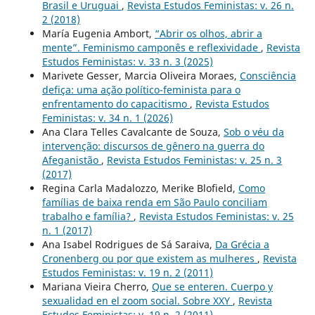
Brasil e Uruguai
,
Revista Estudos Feministas: v. 26 n.
2 (2018)
María Eugenia Ambort,
“Abrir os olhos, abrir a
mente”. Feminismo camponês e reflexividade
,
Revista
Estudos Feministas: v. 33 n. 3 (2025)
Marivete Gesser, Marcia Oliveira Moraes,
Consciência
defiça: uma ação político-feminista para o
enfrentamento do capacitismo
,
Revista Estudos
Feministas: v. 34 n. 1 (2026)
Ana Clara Telles Cavalcante de Souza,
Sob o véu da
intervenção: discursos de gênero na guerra do
Afeganistão
,
Revista Estudos Feministas: v. 25 n. 3
(2017)
Regina Carla Madalozzo, Merike Blofield,
Como
famílias de baixa renda em São Paulo conciliam
trabalho e família?
,
Revista Estudos Feministas: v. 25
n. 1 (2017)
Ana Isabel Rodrigues de Sá Saraiva,
Da Grécia a
Cronenberg ou por que existem as mulheres
,
Revista
Estudos Feministas: v. 19 n. 2 (2011)
Mariana Vieira Cherro,
Que se enteren. Cuerpo y
sexualidad en el zoom social. Sobre XXY
,
Revista
Estudos Feministas: v. 19 n. 2 (2011)