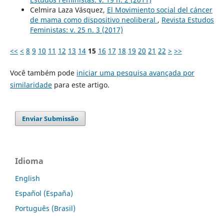
Celmira Laza Vásquez,
El Movimiento social del cáncer
de mama como dispositivo neoliberal
,
Revista Estudos
Feministas: v. 25 n. 3 (2017)
<<
<
8
9
10
11
12
13
14
15
16
17
18
19
20
21
22
>
>>
Você também pode
iniciar uma pesquisa avançada por
similaridade
para este artigo.
Enviar Submissão
Idioma
English
Español (España)
Português (Brasil)