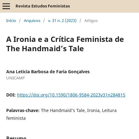
Revista Estudos Feministas
Início
/
Arquivos
/
v. 31 n. 2 (2023)
/
Artigos
A Ironia e a Crítica Feminista de
The Handmaid’s Tale
Ana Leticia Barbosa de Faria Gonçalves
UNICAMP
DOI:
https://doi.org/10.1590/1806-9584-2023v31n284815
Palavras-chave:
The Handmaid’s Tale, Ironia, Leitura
feminista
Resumo