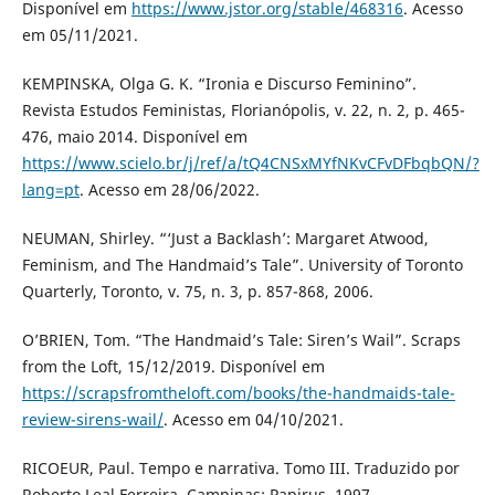
Disponível em
https://www.jstor.org/stable/468316
. Acesso
em 05/11/2021.
KEMPINSKA, Olga G. K. “Ironia e Discurso Feminino”.
Revista Estudos Feministas, Florianópolis, v. 22, n. 2, p. 465-
476, maio 2014. Disponível em
https://www.scielo.br/j/ref/a/tQ4CNSxMYfNKvCFvDFbqbQN/?
lang=pt
. Acesso em 28/06/2022.
NEUMAN, Shirley. “‘Just a Backlash’: Margaret Atwood,
Feminism, and The Handmaid’s Tale”. University of Toronto
Quarterly, Toronto, v. 75, n. 3, p. 857-868, 2006.
O’BRIEN, Tom. “The Handmaid’s Tale: Siren’s Wail”. Scraps
from the Loft, 15/12/2019. Disponível em
https://scrapsfromtheloft.com/books/the-handmaids-tale-
review-sirens-wail/
. Acesso em 04/10/2021.
RICOEUR, Paul. Tempo e narrativa. Tomo III. Traduzido por
Roberto Leal Ferreira. Campinas: Papirus, 1997.