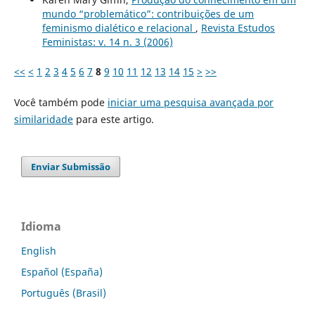
mundo “problemático”: contribuições de um
feminismo dialético e relacional
,
Revista Estudos
Feministas: v. 14 n. 3 (2006)
<<
<
1
2
3
4
5
6
7
8
9
10
11
12
13
14
15
>
>>
Você também pode
iniciar uma pesquisa avançada por
similaridade
para este artigo.
Enviar Submissão
Idioma
English
Español (España)
Português (Brasil)