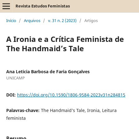
Revista Estudos Feministas
Início
/
Arquivos
/
v. 31 n. 2 (2023)
/
Artigos
A Ironia e a Crítica Feminista de
The Handmaid’s Tale
Ana Leticia Barbosa de Faria Gonçalves
UNICAMP
DOI:
https://doi.org/10.1590/1806-9584-2023v31n284815
Palavras-chave:
The Handmaid’s Tale, Ironia, Leitura
feminista
Resumo