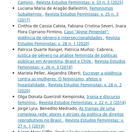
Camino
,
Revista Estudos Feministas: v. 33 n. 3 (2025)
Luciana Maria de Aragão Ballestrin,
Feminismos
Subalternos
,
Revista Estudos Feministas: v. 25 n. 3
(2017)
Cinthia de Cassia Catoia, Fabiana Cristina Severi, Inara
Flora Cipriano Firmino,
Caso “Alyne Pimentel”:
violência de gênero e interseccionalidades
,
Revista
Estudos Feministas: v. 28 n. 1 (2020)
Patricia Duarte Rangel, Patricia Muñoz- Cabrera,
Justiça de gênero na análise feminista de políticas
públicas em Argentina, Brasil e Chile
,
Revista Estudos
Feministas: v. 26 n. 3 (2018)
Mariela Peller, Alejandra Oberti,
Escrever a violência
contra as mulheres. O feminismo, afetos e
hospitalidade
,
Revista Estudos Feministas: v. 28 n. 2
(2020)
Olga Donata Guerizoli Kempinska,
Ironia e discurso
feminino
,
Revista Estudos Feministas: v. 22 n. 2 (2014)
Jorge Lyra, Benedito Medrado,
As tramas de uma
complexa rede: atores e atrizes da política de direitos
reprodutivos no Brasil
,
Revista Estudos Feministas: v.
27 n. 1 (2019)
Karen Mary Giffin,
Produção do conhecimento em um