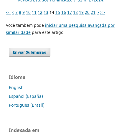
<<
<
7
8
9
10
11
12
13
14
15
16
17
18
19
20
21
>
>>
Você também pode
iniciar uma pesquisa avançada por
similaridade
para este artigo.
Enviar Submissão
Idioma
English
Español (España)
Português (Brasil)
Indexada em