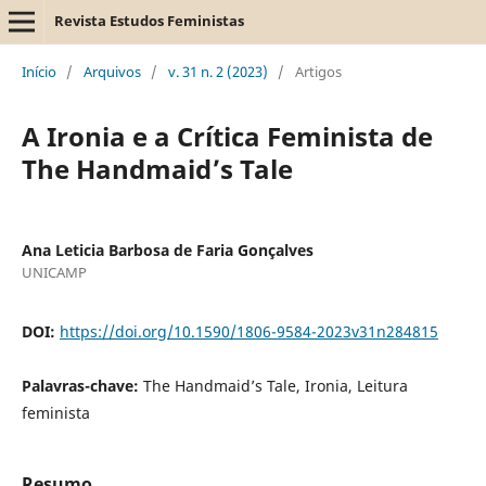
Revista Estudos Feministas
Início
/
Arquivos
/
v. 31 n. 2 (2023)
/
Artigos
A Ironia e a Crítica Feminista de
The Handmaid’s Tale
Ana Leticia Barbosa de Faria Gonçalves
UNICAMP
DOI:
https://doi.org/10.1590/1806-9584-2023v31n284815
Palavras-chave:
The Handmaid’s Tale, Ironia, Leitura
feminista
Resumo