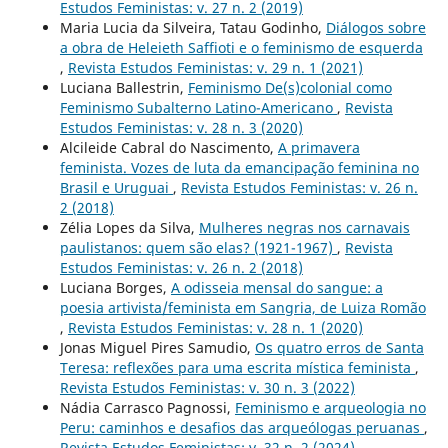
Estudos Feministas: v. 27 n. 2 (2019)
Maria Lucia da Silveira, Tatau Godinho,
Diálogos sobre
a obra de Heleieth Saffioti e o feminismo de esquerda
,
Revista Estudos Feministas: v. 29 n. 1 (2021)
Luciana Ballestrin,
Feminismo De(s)colonial como
Feminismo Subalterno Latino-Americano
,
Revista
Estudos Feministas: v. 28 n. 3 (2020)
Alcileide Cabral do Nascimento,
A primavera
feminista. Vozes de luta da emancipação feminina no
Brasil e Uruguai
,
Revista Estudos Feministas: v. 26 n.
2 (2018)
Zélia Lopes da Silva,
Mulheres negras nos carnavais
paulistanos: quem são elas? (1921-1967)
,
Revista
Estudos Feministas: v. 26 n. 2 (2018)
Luciana Borges,
A odisseia mensal do sangue: a
poesia artivista/feminista em Sangria, de Luiza Romão
,
Revista Estudos Feministas: v. 28 n. 1 (2020)
Jonas Miguel Pires Samudio,
Os quatro erros de Santa
Teresa: reflexões para uma escrita mística feminista
,
Revista Estudos Feministas: v. 30 n. 3 (2022)
Nádia Carrasco Pagnossi,
Feminismo e arqueologia no
Peru: caminhos e desafios das arqueólogas peruanas
,
Revista Estudos Feministas: v. 32 n. 2 (2024)