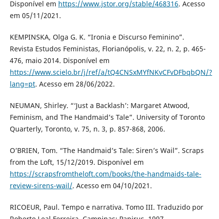
Disponível em
https://www.jstor.org/stable/468316
. Acesso
em 05/11/2021.
KEMPINSKA, Olga G. K. “Ironia e Discurso Feminino”.
Revista Estudos Feministas, Florianópolis, v. 22, n. 2, p. 465-
476, maio 2014. Disponível em
https://www.scielo.br/j/ref/a/tQ4CNSxMYfNKvCFvDFbqbQN/?
lang=pt
. Acesso em 28/06/2022.
NEUMAN, Shirley. “‘Just a Backlash’: Margaret Atwood,
Feminism, and The Handmaid’s Tale”. University of Toronto
Quarterly, Toronto, v. 75, n. 3, p. 857-868, 2006.
O’BRIEN, Tom. “The Handmaid’s Tale: Siren’s Wail”. Scraps
from the Loft, 15/12/2019. Disponível em
https://scrapsfromtheloft.com/books/the-handmaids-tale-
review-sirens-wail/
. Acesso em 04/10/2021.
RICOEUR, Paul. Tempo e narrativa. Tomo III. Traduzido por
Roberto Leal Ferreira. Campinas: Papirus, 1997.