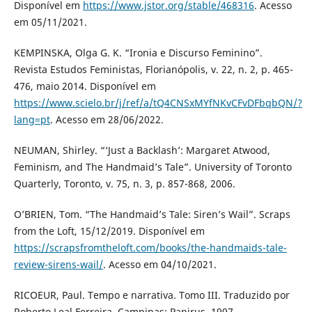
Disponível em
https://www.jstor.org/stable/468316
. Acesso
em 05/11/2021.
KEMPINSKA, Olga G. K. “Ironia e Discurso Feminino”.
Revista Estudos Feministas, Florianópolis, v. 22, n. 2, p. 465-
476, maio 2014. Disponível em
https://www.scielo.br/j/ref/a/tQ4CNSxMYfNKvCFvDFbqbQN/?
lang=pt
. Acesso em 28/06/2022.
NEUMAN, Shirley. “‘Just a Backlash’: Margaret Atwood,
Feminism, and The Handmaid’s Tale”. University of Toronto
Quarterly, Toronto, v. 75, n. 3, p. 857-868, 2006.
O’BRIEN, Tom. “The Handmaid’s Tale: Siren’s Wail”. Scraps
from the Loft, 15/12/2019. Disponível em
https://scrapsfromtheloft.com/books/the-handmaids-tale-
review-sirens-wail/
. Acesso em 04/10/2021.
RICOEUR, Paul. Tempo e narrativa. Tomo III. Traduzido por
Roberto Leal Ferreira. Campinas: Papirus, 1997.