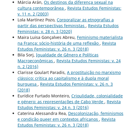
Márcia Arán,
Os destinos da diferença sexual na
cultura contemporânea
,
Revista Estudos Feministas:
v. 11 n. 2 (2003)
Lola Martínez Pozo,
Corporalizar as etnografias a
partir das perspectivas feministas
,
Revista Estudos
Feministas: v. 28 n. 3 (2020)
Maira Luisa Gonçalves Abreu,
Feminismo materialista
na França: sócio-história de uma reflexão
,
Revista
Estudos Feministas: v. 26 n. 3 (2018)
Bila Sorj,
Igualdade de Gênero e Políticas
Macroeconômicas
,
Revista Estudos Feministas: v. 24
n. 2 (2016)
Clarisse Goulart Paradis,
A prostituição no marxismo
clássico: crítica ao capitalismo e à dupla moral
burguesa
,
Revista Estudos Feministas: v. 26 n. 3
(2018)
Eurídice Furtado Monteiro,
Crioulidade, colonialidade
e género: as representações de Cabo Verde
,
Revista
Estudos Feministas: v. 24 n. 3 (2016)
Caterina Alessandra Rea,
Descolonização, feminismos
e condição queer em contextos africanos
,
Revista
Estudos Feministas: v. 26 n. 3 (2018)