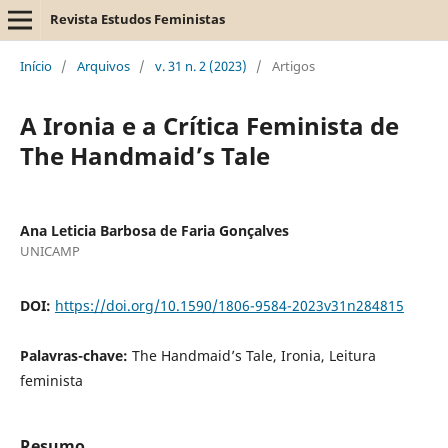
Revista Estudos Feministas
Início
/
Arquivos
/
v. 31 n. 2 (2023)
/
Artigos
A Ironia e a Crítica Feminista de
The Handmaid’s Tale
Ana Leticia Barbosa de Faria Gonçalves
UNICAMP
DOI:
https://doi.org/10.1590/1806-9584-2023v31n284815
Palavras-chave:
The Handmaid’s Tale, Ironia, Leitura
feminista
Resumo