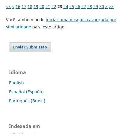
<<
<
16
17
18
19
20
21
22
23
24
25
26
27
28
29
30
>
>>
Você também pode
iniciar uma pesquisa avançada por
similaridade
para este artigo.
Enviar Submissão
Idioma
English
Español (España)
Português (Brasil)
Indexada em