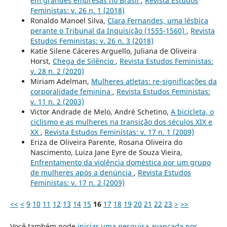
em grandes empresas no Brasil
,
Revista Estudos
Feministas: v. 26 n. 1 (2018)
Ronaldo Manoel Silva,
Clara Fernandes, uma lésbica
perante o Tribunal da Inquisição (1555-1560)
,
Revista
Estudos Feministas: v. 26 n. 3 (2018)
Katie Silene Cáceres Arguello, Juliana de Oliveira
Horst,
Chega de Silêncio
,
Revista Estudos Feministas:
v. 28 n. 2 (2020)
Miriam Adelman,
Mulheres atletas: re-significações da
corporalidade feminina
,
Revista Estudos Feministas:
v. 11 n. 2 (2003)
Victor Andrade de Melo, André Schetino,
A bicicleta, o
ciclismo e as mulheres na transição dos séculos XIX e
XX
,
Revista Estudos Feministas: v. 17 n. 1 (2009)
Eriza de Oliveira Parente, Rosana Oliveira do
Nascimento, Luiza Jane Eyre de Souza Vieira,
Enfrentamento da violência doméstica por um grupo
de mulheres após a denúncia
,
Revista Estudos
Feministas: v. 17 n. 2 (2009)
<<
<
9
10
11
12
13
14
15
16
17
18
19
20
21
22
23
>
>>
Você também pode
iniciar uma pesquisa avançada por