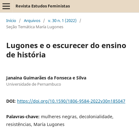
Revista Estudos Feministas
Início
/
Arquivos
/
v. 30 n. 1 (2022)
/
Seção Temática María Lugones
Lugones e o escurecer do ensino
de história
Janaina Guimarães da Fonseca e Silva
Universidade de Pernambuco
DOI:
https://doi.org/10.1590/1806-9584-2022v30n185047
Palavras-chave:
mulheres negras, decolonialidade,
resistências, María Lugones