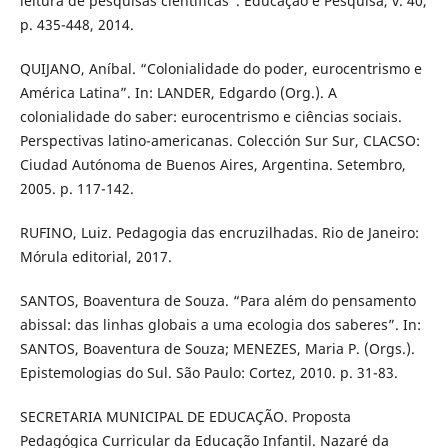
leitura de pesquisas científicas”. Educação e Pesquisa, v. 40,
p. 435-448, 2014.
QUIJANO, Aníbal. “Colonialidade do poder, eurocentrismo e
América Latina”. In: LANDER, Edgardo (Org.). A
colonialidade do saber: eurocentrismo e ciências sociais.
Perspectivas latino-americanas. Colección Sur Sur, CLACSO:
Ciudad Autónoma de Buenos Aires, Argentina. Setembro,
2005. p. 117-142.
RUFINO, Luiz. Pedagogia das encruzilhadas. Rio de Janeiro:
Mórula editorial, 2017.
SANTOS, Boaventura de Souza. “Para além do pensamento
abissal: das linhas globais a uma ecologia dos saberes”. In:
SANTOS, Boaventura de Souza; MENEZES, Maria P. (Orgs.).
Epistemologias do Sul. São Paulo: Cortez, 2010. p. 31-83.
SECRETARIA MUNICIPAL DE EDUCAÇÃO. Proposta
Pedagógica Curricular da Educação Infantil. Nazaré da