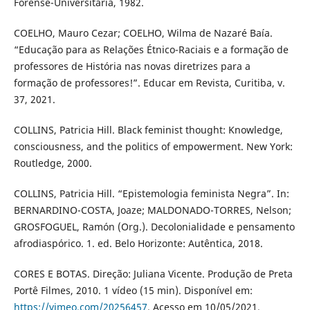
Forense-Universitária, 1982.
COELHO, Mauro Cezar; COELHO, Wilma de Nazaré Baía.
“Educação para as Relações Étnico-Raciais e a formação de
professores de História nas novas diretrizes para a
formação de professores!”. Educar em Revista, Curitiba, v.
37, 2021.
COLLINS, Patricia Hill. Black feminist thought: Knowledge,
consciousness, and the politics of empowerment. New York:
Routledge, 2000.
COLLINS, Patricia Hill. “Epistemologia feminista Negra”. In:
BERNARDINO-COSTA, Joaze; MALDONADO-TORRES, Nelson;
GROSFOGUEL, Ramón (Org.). Decolonialidade e pensamento
afrodiaspórico. 1. ed. Belo Horizonte: Autêntica, 2018.
CORES E BOTAS. Direção: Juliana Vicente. Produção de Preta
Portê Filmes, 2010. 1 vídeo (15 min). Disponível em:
https://vimeo.com/20256457
. Acesso em 10/05/2021.