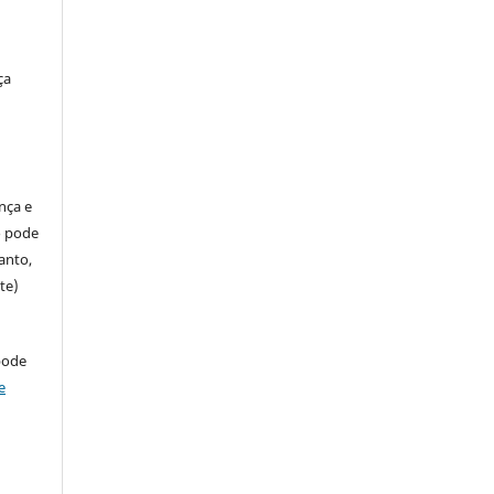
ça
ença e
so pode
anto,
te)
pode
e