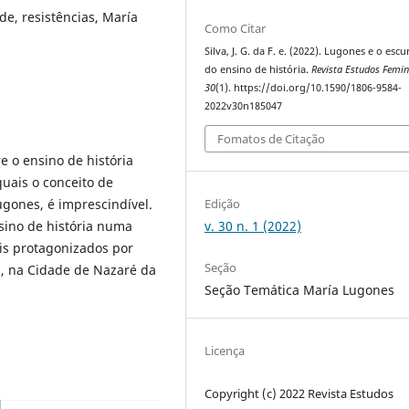
e, resistências, María
Como Citar
Silva, J. G. da F. e. (2022). Lugones e o escu
do ensino de história.
Revista Estudos Femin
30
(1). https://doi.org/10.1590/1806-9584-
2022v30n185047
Fomatos de Citação
e o ensino de história
uais o conceito de
Edição
ugones, é imprescindível.
v. 30 n. 1 (2022)
sino de história numa
ais protagonizados por
Seção
, na Cidade de Nazaré da
Seção Temática María Lugones
Licença
Copyright (c) 2022 Revista Estudos