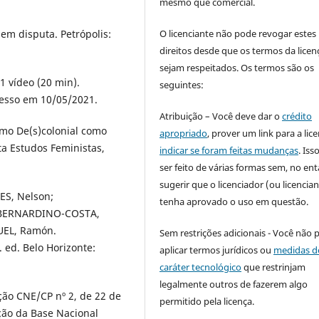
mesmo que comercial.
O licenciante não pode revogar estes
em disputa. Petrópolis:
direitos desde que os termos da licen
sejam respeitados. Os termos são os
 1 vídeo (20 min).
seguintes:
cesso em 10/05/2021.
Atribuição – Você deve dar o
crédito
mo De(s)colonial como
apropriado
, prover um link para a lic
a Estudos Feministas,
indicar se foram feitas mudanças
. Is
ser feito de várias formas sem, no ent
sugerir que o licenciador (ou licencian
S, Nelson;
tenha aprovado o uso em questão.
. BERNARDINO-COSTA,
EL, Ramón.
Sem restrições adicionais - Você não 
 ed. Belo Horizonte:
aplicar termos jurídicos ou
medidas d
caráter tecnológico
que restrinjam
legalmente outros de fazerem algo
ão CNE/CP nº 2, de 22 de
permitido pela licença.
ção da Base Nacional