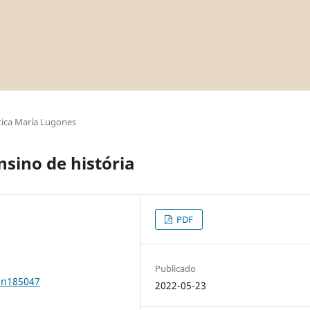
ica María Lugones
nsino de história
PDF
Publicado
0n185047
2022-05-23