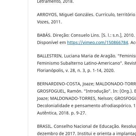
Letramento, 2018.
ARROYOS, Miguel Gonzáles. Currículo, território 
Vozes, 2011.
BABÁS. Direção: Consuelo Lins. [S. l.: s.n.], 2010.
Disponível em
https://vimeo.com/150866784
. A
BALLESTRIN, Luciana Maria de Aragão. “Feminis
Feminismo Subalterno Latino-Americano”. Revist
Florianópolis, v. 28, n. 3, p. 1-14, 2020.
BERNARDINO-COSTA, Joaze; MALDONADO-TORRE
GROSFOGUEL, Ramón. “Introdução”. In: (Org.)
Joaze; MALDONADO-TORRES, Nelson; GROSFOGU
Decolonialidade e pensamento afrodiaspórico. 1.
Autêntica, 2018. p. 9-27.
BRASIL. Conselho Nacional de Educação. Resoluç
dezembro de 2017. Institui e orienta a implanta