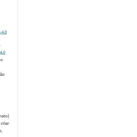
a
 4.0
a
4.0
 o
ção
mato)
criar
m,