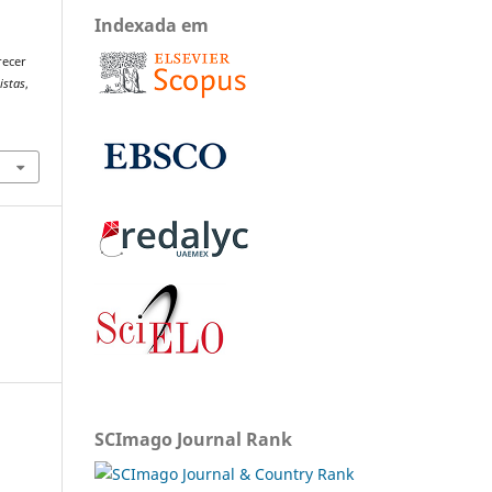
Indexada em
recer
istas
,
SCImago Journal Rank