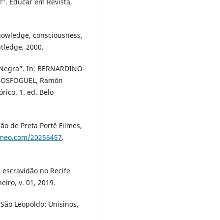
!”. Educar em Revista,
Knowledge, consciousness,
tledge, 2000.
a Negra”. In: BERNARDINO-
GROSFOGUEL, Ramón
rico. 1. ed. Belo
ão de Preta Portê Filmes,
imeo.com/20256457
.
e escravidão no Recife
neiro, v. 01, 2019.
São Leopoldo: Unisinos,