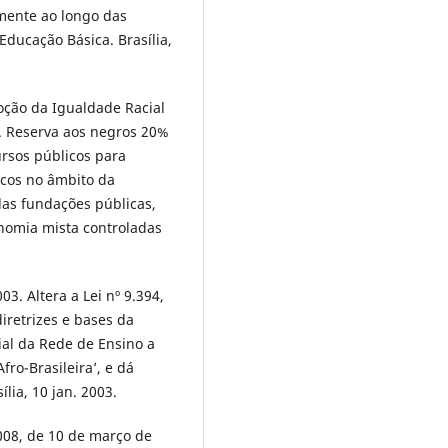
mente ao longo das
ducação Básica. Brasília,
moção da Igualdade Racial
4. Reserva aos negros 20%
ursos públicos para
icos no âmbito da
das fundações públicas,
nomia mista controladas
3. Altera a Lei nº 9.394,
iretrizes e bases da
cial da Rede de Ensino a
fro-Brasileira’, e dá
ília, 10 jan. 2003.
008, de 10 de março de