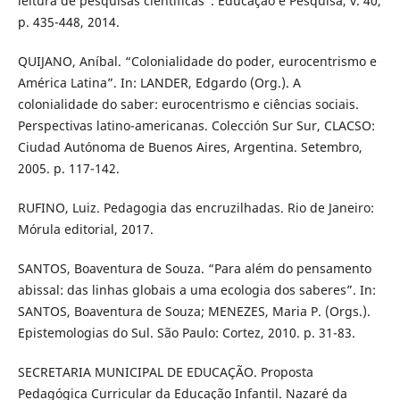
leitura de pesquisas científicas”. Educação e Pesquisa, v. 40,
p. 435-448, 2014.
QUIJANO, Aníbal. “Colonialidade do poder, eurocentrismo e
América Latina”. In: LANDER, Edgardo (Org.). A
colonialidade do saber: eurocentrismo e ciências sociais.
Perspectivas latino-americanas. Colección Sur Sur, CLACSO:
Ciudad Autónoma de Buenos Aires, Argentina. Setembro,
2005. p. 117-142.
RUFINO, Luiz. Pedagogia das encruzilhadas. Rio de Janeiro:
Mórula editorial, 2017.
SANTOS, Boaventura de Souza. “Para além do pensamento
abissal: das linhas globais a uma ecologia dos saberes”. In:
SANTOS, Boaventura de Souza; MENEZES, Maria P. (Orgs.).
Epistemologias do Sul. São Paulo: Cortez, 2010. p. 31-83.
SECRETARIA MUNICIPAL DE EDUCAÇÃO. Proposta
Pedagógica Curricular da Educação Infantil. Nazaré da