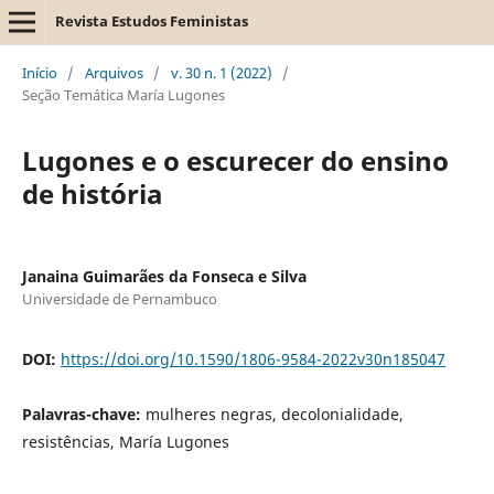
Revista Estudos Feministas
Início
/
Arquivos
/
v. 30 n. 1 (2022)
/
Seção Temática María Lugones
Lugones e o escurecer do ensino
de história
Janaina Guimarães da Fonseca e Silva
Universidade de Pernambuco
DOI:
https://doi.org/10.1590/1806-9584-2022v30n185047
Palavras-chave:
mulheres negras, decolonialidade,
resistências, María Lugones