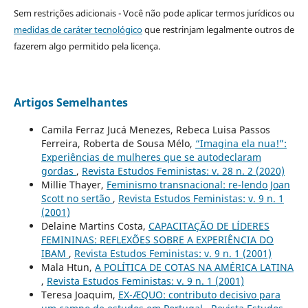
Sem restrições adicionais - Você não pode aplicar termos jurídicos ou
medidas de caráter tecnológico
que restrinjam legalmente outros de
fazerem algo permitido pela licença.
Artigos Semelhantes
Camila Ferraz Jucá Menezes, Rebeca Luisa Passos
Ferreira, Roberta de Sousa Mélo,
“Imagina ela nua!”:
Experiências de mulheres que se autodeclaram
gordas
,
Revista Estudos Feministas: v. 28 n. 2 (2020)
Millie Thayer,
Feminismo transnacional: re-lendo Joan
Scott no sertão
,
Revista Estudos Feministas: v. 9 n. 1
(2001)
Delaine Martins Costa,
CAPACITAÇÃO DE LÍDERES
FEMININAS: REFLEXÕES SOBRE A EXPERIÊNCIA DO
IBAM
,
Revista Estudos Feministas: v. 9 n. 1 (2001)
Mala Htun,
A POLÍTICA DE COTAS NA AMÉRICA LATINA
,
Revista Estudos Feministas: v. 9 n. 1 (2001)
Teresa Joaquim,
EX-ÆQUO: contributo decisivo para