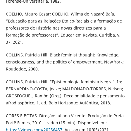
Forense-Universitária, 1982.
COELHO, Mauro Cezar; COELHO, Wilma de Nazaré Baía.
“Educação para as Relações Étnico-Raciais e a formação de
professores de História nas novas diretrizes para a
formação de professores!”. Educar em Revista, Curitiba, v.
37, 2021.
COLLINS, Patricia Hill. Black feminist thought: Knowledge,
consciousness, and the politics of empowerment. New York:
Routledge, 2000.
COLLINS, Patricia Hill. “Epistemologia feminista Negra”. In:
BERNARDINO-COSTA, Joaze; MALDONADO-TORRES, Nelson;
GROSFOGUEL, Ramón (Org.). Decolonialidade e pensamento
afrodiaspórico. 1. ed. Belo Horizonte: Autêntica, 2018.
CORES E BOTAS. Direção: Juliana Vicente. Produção de Preta
Portê Filmes, 2010. 1 vídeo (15 min). Disponível em:
https://vimeo.com/20256457
. Acesso em 10/05/2021.