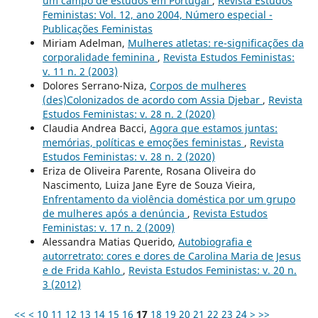
um campo de estudos em Portugal
,
Revista Estudos
Feministas: Vol. 12, ano 2004, Número especial -
Publicações Feministas
Miriam Adelman,
Mulheres atletas: re-significações da
corporalidade feminina
,
Revista Estudos Feministas:
v. 11 n. 2 (2003)
Dolores Serrano-Niza,
Corpos de mulheres
(des)Colonizados de acordo com Assia Djebar
,
Revista
Estudos Feministas: v. 28 n. 2 (2020)
Claudia Andrea Bacci,
Agora que estamos juntas:
memórias, políticas e emoções feministas
,
Revista
Estudos Feministas: v. 28 n. 2 (2020)
Eriza de Oliveira Parente, Rosana Oliveira do
Nascimento, Luiza Jane Eyre de Souza Vieira,
Enfrentamento da violência doméstica por um grupo
de mulheres após a denúncia
,
Revista Estudos
Feministas: v. 17 n. 2 (2009)
Alessandra Matias Querido,
Autobiografia e
autorretrato: cores e dores de Carolina Maria de Jesus
e de Frida Kahlo
,
Revista Estudos Feministas: v. 20 n.
3 (2012)
<<
<
10
11
12
13
14
15
16
17
18
19
20
21
22
23
24
>
>>