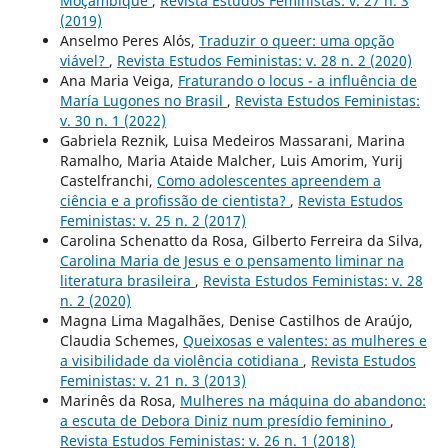
Moçambique
,
Revista Estudos Feministas: v. 27 n. 3
(2019)
Anselmo Peres Alós,
Traduzir o queer: uma opção
viável?
,
Revista Estudos Feministas: v. 28 n. 2 (2020)
Ana Maria Veiga,
Fraturando o locus - a influência de
María Lugones no Brasil
,
Revista Estudos Feministas:
v. 30 n. 1 (2022)
Gabriela Reznik, Luisa Medeiros Massarani, Marina
Ramalho, Maria Ataide Malcher, Luis Amorim, Yurij
Castelfranchi,
Como adolescentes apreendem a
ciência e a profissão de cientista?
,
Revista Estudos
Feministas: v. 25 n. 2 (2017)
Carolina Schenatto da Rosa, Gilberto Ferreira da Silva,
Carolina Maria de Jesus e o pensamento liminar na
literatura brasileira
,
Revista Estudos Feministas: v. 28
n. 2 (2020)
Magna Lima Magalhães, Denise Castilhos de Araújo,
Claudia Schemes,
Queixosas e valentes: as mulheres e
a visibilidade da violência cotidiana
,
Revista Estudos
Feministas: v. 21 n. 3 (2013)
Marinês da Rosa,
Mulheres na máquina do abandono:
a escuta de Debora Diniz num presídio feminino
,
Revista Estudos Feministas: v. 26 n. 1 (2018)