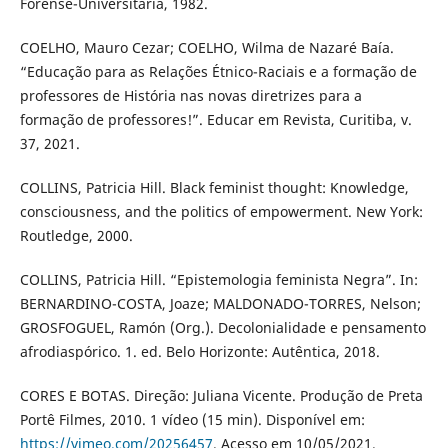
Forense-Universitária, 1982.
COELHO, Mauro Cezar; COELHO, Wilma de Nazaré Baía.
“Educação para as Relações Étnico-Raciais e a formação de
professores de História nas novas diretrizes para a
formação de professores!”. Educar em Revista, Curitiba, v.
37, 2021.
COLLINS, Patricia Hill. Black feminist thought: Knowledge,
consciousness, and the politics of empowerment. New York:
Routledge, 2000.
COLLINS, Patricia Hill. “Epistemologia feminista Negra”. In:
BERNARDINO-COSTA, Joaze; MALDONADO-TORRES, Nelson;
GROSFOGUEL, Ramón (Org.). Decolonialidade e pensamento
afrodiaspórico. 1. ed. Belo Horizonte: Autêntica, 2018.
CORES E BOTAS. Direção: Juliana Vicente. Produção de Preta
Portê Filmes, 2010. 1 vídeo (15 min). Disponível em:
https://vimeo.com/20256457
. Acesso em 10/05/2021.