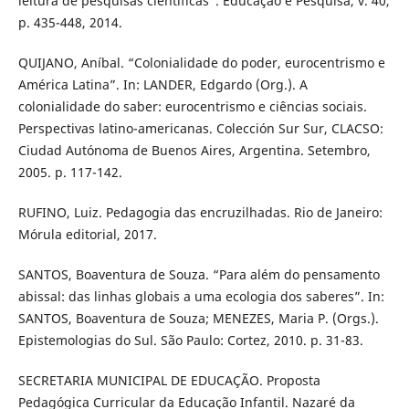
leitura de pesquisas científicas”. Educação e Pesquisa, v. 40,
p. 435-448, 2014.
QUIJANO, Aníbal. “Colonialidade do poder, eurocentrismo e
América Latina”. In: LANDER, Edgardo (Org.). A
colonialidade do saber: eurocentrismo e ciências sociais.
Perspectivas latino-americanas. Colección Sur Sur, CLACSO:
Ciudad Autónoma de Buenos Aires, Argentina. Setembro,
2005. p. 117-142.
RUFINO, Luiz. Pedagogia das encruzilhadas. Rio de Janeiro:
Mórula editorial, 2017.
SANTOS, Boaventura de Souza. “Para além do pensamento
abissal: das linhas globais a uma ecologia dos saberes”. In:
SANTOS, Boaventura de Souza; MENEZES, Maria P. (Orgs.).
Epistemologias do Sul. São Paulo: Cortez, 2010. p. 31-83.
SECRETARIA MUNICIPAL DE EDUCAÇÃO. Proposta
Pedagógica Curricular da Educação Infantil. Nazaré da