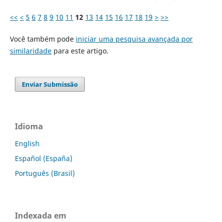
<<
<
5
6
7
8
9
10
11
12
13
14
15
16
17
18
19
>
>>
Você também pode
iniciar uma pesquisa avançada por
similaridade
para este artigo.
Enviar Submissão
Idioma
English
Español (España)
Português (Brasil)
Indexada em