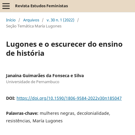
Revista Estudos Feministas
Início
/
Arquivos
/
v. 30 n. 1 (2022)
/
Seção Temática María Lugones
Lugones e o escurecer do ensino
de história
Janaina Guimarães da Fonseca e Silva
Universidade de Pernambuco
DOI:
https://doi.org/10.1590/1806-9584-2022v30n185047
Palavras-chave:
mulheres negras, decolonialidade,
resistências, María Lugones