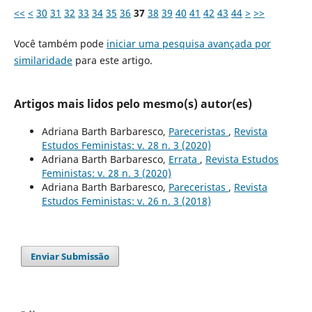
<<
<
30
31
32
33
34
35
36
37
38
39
40
41
42
43
44
>
>>
Você também pode
iniciar uma pesquisa avançada por
similaridade
para este artigo.
Artigos mais lidos pelo mesmo(s) autor(es)
Adriana Barth Barbaresco,
Pareceristas
,
Revista
Estudos Feministas: v. 28 n. 3 (2020)
Adriana Barth Barbaresco,
Errata
,
Revista Estudos
Feministas: v. 28 n. 3 (2020)
Adriana Barth Barbaresco,
Pareceristas
,
Revista
Estudos Feministas: v. 26 n. 3 (2018)
Enviar Submissão