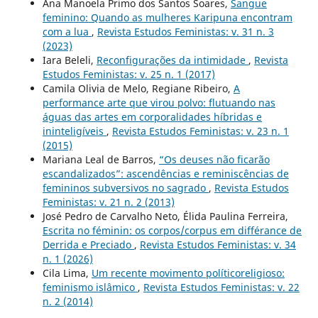
Ana Manoela Primo dos Santos Soares,
Sangue
feminino: Quando as mulheres Karipuna encontram
com a lua
,
Revista Estudos Feministas: v. 31 n. 3
(2023)
Iara Beleli,
Reconfigurações da intimidade
,
Revista
Estudos Feministas: v. 25 n. 1 (2017)
Camila Olivia de Melo, Regiane Ribeiro,
A
performance arte que virou polvo: flutuando nas
águas das artes em corporalidades híbridas e
ininteligíveis
,
Revista Estudos Feministas: v. 23 n. 1
(2015)
Mariana Leal de Barros,
“Os deuses não ficarão
escandalizados”: ascendências e reminiscências de
femininos subversivos no sagrado
,
Revista Estudos
Feministas: v. 21 n. 2 (2013)
José Pedro de Carvalho Neto, Élida Paulina Ferreira,
Escrita no féminin: os corpos/corpus em différance de
Derrida e Preciado
,
Revista Estudos Feministas: v. 34
n. 1 (2026)
Cila Lima,
Um recente movimento políticoreligioso:
feminismo islâmico
,
Revista Estudos Feministas: v. 22
n. 2 (2014)