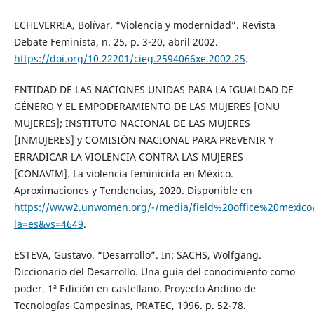
ECHEVERRÍA, Bolívar. “Violencia y modernidad”. Revista
Debate Feminista, n. 25, p. 3-20, abril 2002.
https://doi.org/10.22201/cieg.2594066xe.2002.25
.
ENTIDAD DE LAS NACIONES UNIDAS PARA LA IGUALDAD DE
GÉNERO Y EL EMPODERAMIENTO DE LAS MUJERES [ONU
MUJERES]; INSTITUTO NACIONAL DE LAS MUJERES
[INMUJERES] y COMISIÓN NACIONAL PARA PREVENIR Y
ERRADICAR LA VIOLENCIA CONTRA LAS MUJERES
[CONAVIM]. La violencia feminicida en México.
Aproximaciones y Tendencias, 2020. Disponible en
https://www2.unwomen.org/-/media/field%20office%20mexico/
la=es&vs=4649
.
ESTEVA, Gustavo. “Desarrollo”. In: SACHS, Wolfgang.
Diccionario del Desarrollo. Una guía del conocimiento como
poder. 1ª Edición en castellano. Proyecto Andino de
Tecnologías Campesinas, PRATEC, 1996. p. 52-78.