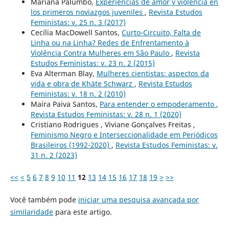
Mariana Palumbo,
Experiencias de amor y violencia en
los primeros noviazgos juveniles
,
Revista Estudos
Feministas: v. 25 n. 3 (2017)
Cecília MacDowell Santos,
Curto-Circuito, Falta de
Linha ou na Linha? Redes de Enfrentamento à
Violência Contra Mulheres em São Paulo
,
Revista
Estudos Feministas: v. 23 n. 2 (2015)
Eva Alterman Blay,
Mulheres cientistas: aspectos da
vida e obra de Khäte Schwarz
,
Revista Estudos
Feministas: v. 18 n. 2 (2010)
Maíra Paiva Santos,
Para entender o empoderamento
,
Revista Estudos Feministas: v. 28 n. 1 (2020)
Cristiano Rodrigues , Viviane Gonçalves Freitas ,
Feminismo Negro e Interseccionalidade em Periódicos
Brasileiros (1992-2020)
,
Revista Estudos Feministas: v.
31 n. 2 (2023)
<<
<
5
6
7
8
9
10
11
12
13
14
15
16
17
18
19
>
>>
Você também pode
iniciar uma pesquisa avançada por
similaridade
para este artigo.