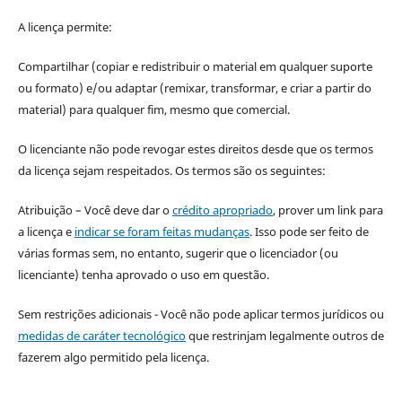
A licença permite:
Compartilhar (copiar e redistribuir o material em qualquer suporte
ou formato) e/ou adaptar (remixar, transformar, e criar a partir do
material) para qualquer fim, mesmo que comercial.
O licenciante não pode revogar estes direitos desde que os termos
da licença sejam respeitados. Os termos são os seguintes:
Atribuição – Você deve dar o
crédito apropriado
, prover um link para
a licença e
indicar se foram feitas mudanças
. Isso pode ser feito de
várias formas sem, no entanto, sugerir que o licenciador (ou
licenciante) tenha aprovado o uso em questão.
Sem restrições adicionais - Você não pode aplicar termos jurídicos ou
medidas de caráter tecnológico
que restrinjam legalmente outros de
fazerem algo permitido pela licença.