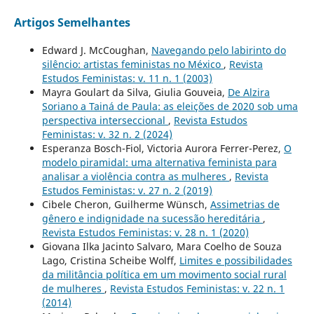
Artigos Semelhantes
Edward J. McCoughan,
Navegando pelo labirinto do
silêncio: artistas feministas no México
,
Revista
Estudos Feministas: v. 11 n. 1 (2003)
Mayra Goulart da Silva, Giulia Gouveia,
De Alzira
Soriano a Tainá de Paula: as eleições de 2020 sob uma
perspectiva interseccional
,
Revista Estudos
Feministas: v. 32 n. 2 (2024)
Esperanza Bosch-Fiol, Victoria Aurora Ferrer-Perez,
O
modelo piramidal: uma alternativa feminista para
analisar a violência contra as mulheres
,
Revista
Estudos Feministas: v. 27 n. 2 (2019)
Cibele Cheron, Guilherme Wünsch,
Assimetrias de
gênero e indignidade na sucessão hereditária
,
Revista Estudos Feministas: v. 28 n. 1 (2020)
Giovana Ilka Jacinto Salvaro, Mara Coelho de Souza
Lago, Cristina Scheibe Wolff,
Limites e possibilidades
da militância política em um movimento social rural
de mulheres
,
Revista Estudos Feministas: v. 22 n. 1
(2014)