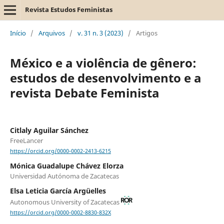
Revista Estudos Feministas
Início
/
Arquivos
/
v. 31 n. 3 (2023)
/
Artigos
México e a violência de gênero:
estudos de desenvolvimento e a
revista Debate Feminista
Citlaly Aguilar Sánchez
FreeLancer
https://orcid.org/0000-0002-2413-6215
Mónica Guadalupe Chávez Elorza
Universidad Autónoma de Zacatecas
Elsa Leticia García Argüelles
Autonomous University of Zacatecas
https://orcid.org/0000-0002-8830-832X