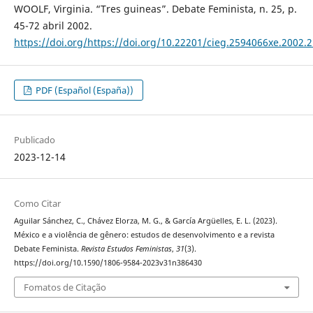
WOOLF, Virginia. “Tres guineas”. Debate Feminista, n. 25, p.
45-72 abril 2002.
https://doi.org/https://doi.org/10.22201/cieg.2594066xe.2002.
PDF (Español (España))
Publicado
2023-12-14
Como Citar
Aguilar Sánchez, C., Chávez Elorza, M. G., & García Argüelles, E. L. (2023).
México e a violência de gênero: estudos de desenvolvimento e a revista
Debate Feminista.
Revista Estudos Feministas
,
31
(3).
https://doi.org/10.1590/1806-9584-2023v31n386430
Fomatos de Citação