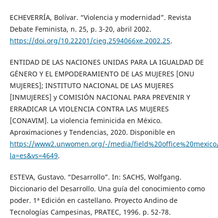
ECHEVERRÍA, Bolívar. “Violencia y modernidad”. Revista
Debate Feminista, n. 25, p. 3-20, abril 2002.
https://doi.org/10.22201/cieg.2594066xe.2002.25
.
ENTIDAD DE LAS NACIONES UNIDAS PARA LA IGUALDAD DE
GÉNERO Y EL EMPODERAMIENTO DE LAS MUJERES [ONU
MUJERES]; INSTITUTO NACIONAL DE LAS MUJERES
[INMUJERES] y COMISIÓN NACIONAL PARA PREVENIR Y
ERRADICAR LA VIOLENCIA CONTRA LAS MUJERES
[CONAVIM]. La violencia feminicida en México.
Aproximaciones y Tendencias, 2020. Disponible en
https://www2.unwomen.org/-/media/field%20office%20mexico/
la=es&vs=4649
.
ESTEVA, Gustavo. “Desarrollo”. In: SACHS, Wolfgang.
Diccionario del Desarrollo. Una guía del conocimiento como
poder. 1ª Edición en castellano. Proyecto Andino de
Tecnologías Campesinas, PRATEC, 1996. p. 52-78.