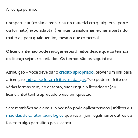
A licença permite:
Compartilhar (copiar e redistribuir o material em qualquer suporte
ou formato) e/ou adaptar (remixar, transformar, e criar a partir do
material) para qualquer fim, mesmo que comercial.
O licenciante não pode revogar estes direitos desde que os termos
da licença sejam respeitados. Os termos são os seguintes:
Atribuição – Você deve dar o
crédito apropriado
, prover um link para
a licença e
indicar se foram feitas mudanças
. Isso pode ser feito de
várias formas sem, no entanto, sugerir que o licenciador (ou
licenciante) tenha aprovado o uso em questão.
Sem restrições adicionais - Você não pode aplicar termos jurídicos ou
medidas de caráter tecnológico
que restrinjam legalmente outros de
fazerem algo permitido pela licença.