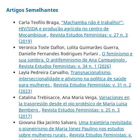
Artigos Semelhantes
Carla Teofilo Braga,
“Machamba não é trabalho!”:
HIV/SIDA e produção agrícola no centro de
Moçambique
,
Revista Estudos Feministas: v. 27 n. 3
(2019)
Veronica Toste Daflon, Lolita Guimarães Guerra,
Danielle Fernandes Rodrigues Furlani ,
O feminismo e
sua sombra. O antifeminismo de Ana Campagnolo
,
Revista Estudos Feministas: v. 34 n. 1 (2026)
Layla Pedreira Carvalho,
Transnacionalismo,
interseccionalidade e ativismo na política de saúde
para mulheres
,
Revista Estudos Feministas: v. 31 n. 2
(2023)
Catalina Trebisacce, Ana Maria Veiga,
Variaciones en
la trasgresión desde el ojo protésico de María Luisa
Bemberg
,
Revista Estudos Feministas: v. 25 n. 3
(2017)
Giovana Ilka Jacinto Salvaro,
Uma trajetória revisitada:
o pioneirismo de Maria Ignez Paulino nos estudos
sobre mulheres rurais
,
Revista Estudos Feministas: v.