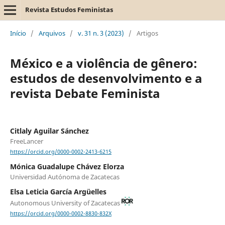
Revista Estudos Feministas
Início
/
Arquivos
/
v. 31 n. 3 (2023)
/
Artigos
México e a violência de gênero:
estudos de desenvolvimento e a
revista Debate Feminista
Citlaly Aguilar Sánchez
FreeLancer
https://orcid.org/0000-0002-2413-6215
Mónica Guadalupe Chávez Elorza
Universidad Autónoma de Zacatecas
Elsa Leticia García Argüelles
Autonomous University of Zacatecas
https://orcid.org/0000-0002-8830-832X