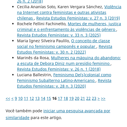
26 n. 2 (2018)
Cecilia Ananías Soto, Karen Vergara Sánchez,
Violência
na Internet contra feministas e outras ativistas
chilenas
,
Revista Estudos Feministas: v. 27 n. 3 (2019)
Rochele Fellini Fachinetto,
Mortes de mulheres, justiça
criminal e o enfrentamento às violências de gênero
,
Revista Estudos Feministas: v. 33 n. 3 (2025)
Maria Ignez Silveira Paulilo,
O conceito de classe
social no feminismo camponês e popular
,
Revista
Estudos Feministas: v. 30 n. 2 (2022)
Marinês da Rosa,
Mulheres na máquina do abandono:
a escuta de Debora Diniz num presídio feminino
,
Revista Estudos Feministas: v. 26 n. 1 (2018)
Luciana Ballestrin,
Feminismo De(s)colonial como
Feminismo Subalterno Latino-Americano
,
Revista
Estudos Feministas: v. 28 n. 3 (2020)
<<
<
9
10
11
12
13
14
15
16
17
18
19
20
21
22
23
>
>>
Você também pode
iniciar uma pesquisa avançada por
similaridade
para este artigo.