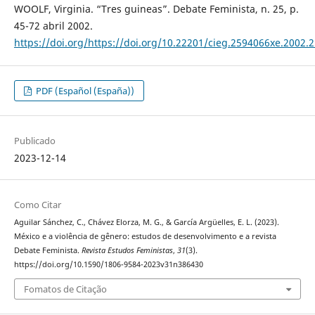
WOOLF, Virginia. “Tres guineas”. Debate Feminista, n. 25, p.
45-72 abril 2002.
https://doi.org/https://doi.org/10.22201/cieg.2594066xe.2002.
PDF (Español (España))
Publicado
2023-12-14
Como Citar
Aguilar Sánchez, C., Chávez Elorza, M. G., & García Argüelles, E. L. (2023).
México e a violência de gênero: estudos de desenvolvimento e a revista
Debate Feminista.
Revista Estudos Feministas
,
31
(3).
https://doi.org/10.1590/1806-9584-2023v31n386430
Fomatos de Citação