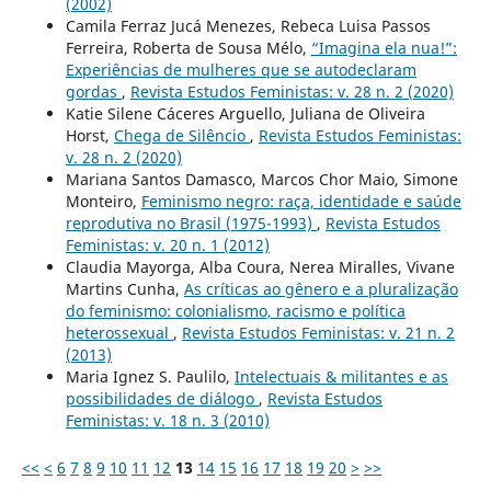
(2002)
Camila Ferraz Jucá Menezes, Rebeca Luisa Passos
Ferreira, Roberta de Sousa Mélo,
“Imagina ela nua!”:
Experiências de mulheres que se autodeclaram
gordas
,
Revista Estudos Feministas: v. 28 n. 2 (2020)
Katie Silene Cáceres Arguello, Juliana de Oliveira
Horst,
Chega de Silêncio
,
Revista Estudos Feministas:
v. 28 n. 2 (2020)
Mariana Santos Damasco, Marcos Chor Maio, Simone
Monteiro,
Feminismo negro: raça, identidade e saúde
reprodutiva no Brasil (1975-1993)
,
Revista Estudos
Feministas: v. 20 n. 1 (2012)
Claudia Mayorga, Alba Coura, Nerea Miralles, Vivane
Martins Cunha,
As críticas ao gênero e a pluralização
do feminismo: colonialismo, racismo e política
heterossexual
,
Revista Estudos Feministas: v. 21 n. 2
(2013)
Maria Ignez S. Paulilo,
Intelectuais & militantes e as
possibilidades de diálogo
,
Revista Estudos
Feministas: v. 18 n. 3 (2010)
<<
<
6
7
8
9
10
11
12
13
14
15
16
17
18
19
20
>
>>