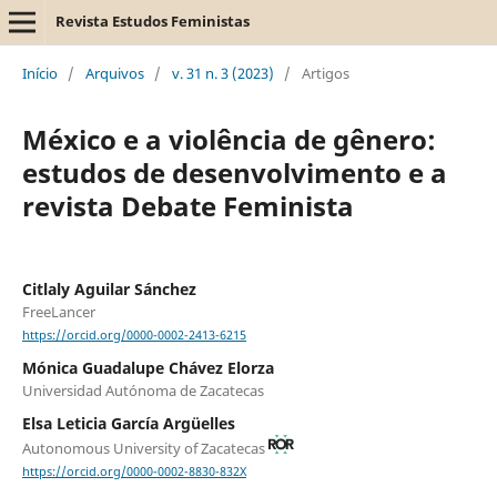
Revista Estudos Feministas
Início
/
Arquivos
/
v. 31 n. 3 (2023)
/
Artigos
México e a violência de gênero:
estudos de desenvolvimento e a
revista Debate Feminista
Citlaly Aguilar Sánchez
FreeLancer
https://orcid.org/0000-0002-2413-6215
Mónica Guadalupe Chávez Elorza
Universidad Autónoma de Zacatecas
Elsa Leticia García Argüelles
Autonomous University of Zacatecas
https://orcid.org/0000-0002-8830-832X