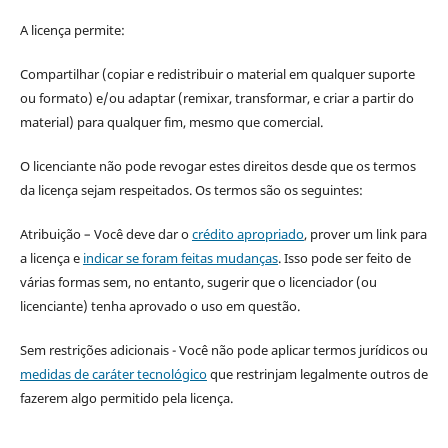
A licença permite:
Compartilhar (copiar e redistribuir o material em qualquer suporte
ou formato) e/ou adaptar (remixar, transformar, e criar a partir do
material) para qualquer fim, mesmo que comercial.
O licenciante não pode revogar estes direitos desde que os termos
da licença sejam respeitados. Os termos são os seguintes:
Atribuição – Você deve dar o
crédito apropriado
, prover um link para
a licença e
indicar se foram feitas mudanças
. Isso pode ser feito de
várias formas sem, no entanto, sugerir que o licenciador (ou
licenciante) tenha aprovado o uso em questão.
Sem restrições adicionais - Você não pode aplicar termos jurídicos ou
medidas de caráter tecnológico
que restrinjam legalmente outros de
fazerem algo permitido pela licença.