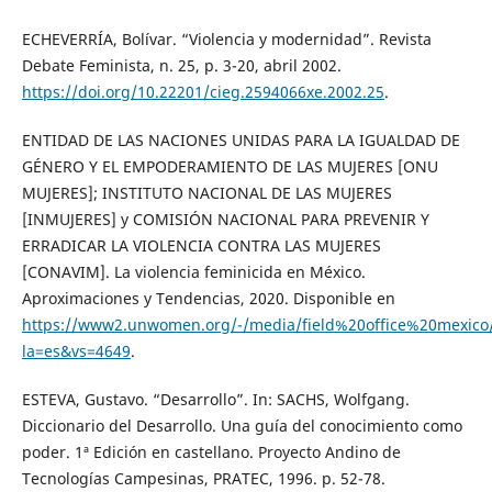
ECHEVERRÍA, Bolívar. “Violencia y modernidad”. Revista
Debate Feminista, n. 25, p. 3-20, abril 2002.
https://doi.org/10.22201/cieg.2594066xe.2002.25
.
ENTIDAD DE LAS NACIONES UNIDAS PARA LA IGUALDAD DE
GÉNERO Y EL EMPODERAMIENTO DE LAS MUJERES [ONU
MUJERES]; INSTITUTO NACIONAL DE LAS MUJERES
[INMUJERES] y COMISIÓN NACIONAL PARA PREVENIR Y
ERRADICAR LA VIOLENCIA CONTRA LAS MUJERES
[CONAVIM]. La violencia feminicida en México.
Aproximaciones y Tendencias, 2020. Disponible en
https://www2.unwomen.org/-/media/field%20office%20mexico/
la=es&vs=4649
.
ESTEVA, Gustavo. “Desarrollo”. In: SACHS, Wolfgang.
Diccionario del Desarrollo. Una guía del conocimiento como
poder. 1ª Edición en castellano. Proyecto Andino de
Tecnologías Campesinas, PRATEC, 1996. p. 52-78.