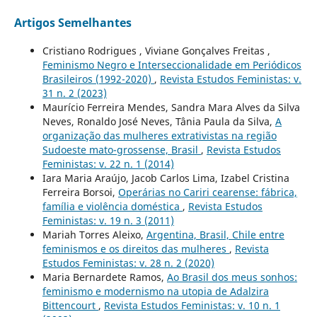
Artigos Semelhantes
Cristiano Rodrigues , Viviane Gonçalves Freitas ,
Feminismo Negro e Interseccionalidade em Periódicos
Brasileiros (1992-2020)
,
Revista Estudos Feministas: v.
31 n. 2 (2023)
Maurício Ferreira Mendes, Sandra Mara Alves da Silva
Neves, Ronaldo José Neves, Tânia Paula da Silva,
A
organização das mulheres extrativistas na região
Sudoeste mato-grossense, Brasil
,
Revista Estudos
Feministas: v. 22 n. 1 (2014)
Iara Maria Araújo, Jacob Carlos Lima, Izabel Cristina
Ferreira Borsoi,
Operárias no Cariri cearense: fábrica,
família e violência doméstica
,
Revista Estudos
Feministas: v. 19 n. 3 (2011)
Mariah Torres Aleixo,
Argentina, Brasil, Chile entre
feminismos e os direitos das mulheres
,
Revista
Estudos Feministas: v. 28 n. 2 (2020)
Maria Bernardete Ramos,
Ao Brasil dos meus sonhos:
feminismo e modernismo na utopia de Adalzira
Bittencourt
,
Revista Estudos Feministas: v. 10 n. 1