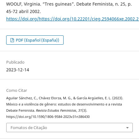
WOOLF, Virginia. “Tres guineas”. Debate Feminista, n. 25, p.
45-72 abril 2002.
https://doi.org/https://doi.org/10.22201/cieg.2594066xe.2002.
PDF (Español (España))
Publicado
2023-12-14
Como Citar
Aguilar Sánchez, C., Chávez Elorza, M. G., & García Argüelles, E. L. (2023).
México e a violência de gênero: estudos de desenvolvimento e a revista
Debate Feminista.
Revista Estudos Feministas
,
31
(3).
https://doi.org/10.1590/1806-9584-2023v31n386430
Fomatos de Citação