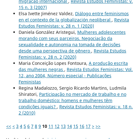
migração internacional
,
Revista Estudos Feministas: v.
15 n. 3 (2007)
Elsa Ivette Jiménez Valdez,
Diálogo entre feminismos
en el contexto de la globalización neoliberal
,
Revista
Estudos Feministas: v. 28 n. 1 (2020)
Daniela González Aristegui,
Mulheres adolescentes
morando com seus parceiros. Negociação da
sexualidade e autonomia na tomada de decisões
desde uma perspectiva de gênero
,
Revista Estudos
Feministas: v. 28 n. 2 (2020)
Maria Conceição Lopes Fontoura,
A produção escrita
das mulheres negras
,
Revista Estudos Feministas: Vol.
12, ano 2004, Número especial - Publicações
Feministas
Regina Madalozzo, Sergio Ricardo Martins, Ludmila
Shiratori,
Participação no mercado de trabalho e no
trabalho doméstico: homens e mulheres têm
condições iguais?
,
Revista Estudos Feministas: v. 18 n.
2 (2010)
<<
<
3
4
5
6
7
8
9
10
11
12
13
14
15
16
17
>
>>