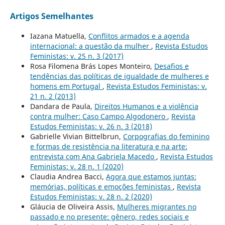
Artigos Semelhantes
Iazana Matuella,
Conflitos armados e a agenda
internacional: a questão da mulher
,
Revista Estudos
Feministas: v. 25 n. 3 (2017)
Rosa Filomena Brás Lopes Monteiro,
Desafios e
tendências das políticas de igualdade de mulheres e
homens em Portugal
,
Revista Estudos Feministas: v.
21 n. 2 (2013)
Dandara de Paula,
Direitos Humanos e a violência
contra mulher: Caso Campo Algodonero
,
Revista
Estudos Feministas: v. 26 n. 3 (2018)
Gabrielle Vivian Bittelbrun,
Corpografias do feminino
e formas de resistência na literatura e na arte:
entrevista com Ana Gabriela Macedo
,
Revista Estudos
Feministas: v. 28 n. 1 (2020)
Claudia Andrea Bacci,
Agora que estamos juntas:
memórias, políticas e emoções feministas
,
Revista
Estudos Feministas: v. 28 n. 2 (2020)
Gláucia de Oliveira Assis,
Mulheres migrantes no
passado e no presente: gênero, redes sociais e