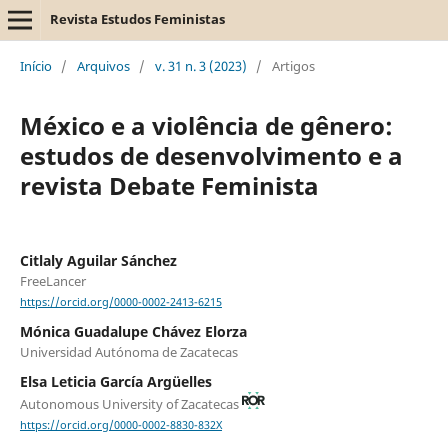
Revista Estudos Feministas
Início
/
Arquivos
/
v. 31 n. 3 (2023)
/
Artigos
México e a violência de gênero:
estudos de desenvolvimento e a
revista Debate Feminista
Citlaly Aguilar Sánchez
FreeLancer
https://orcid.org/0000-0002-2413-6215
Mónica Guadalupe Chávez Elorza
Universidad Autónoma de Zacatecas
Elsa Leticia García Argüelles
Autonomous University of Zacatecas
https://orcid.org/0000-0002-8830-832X