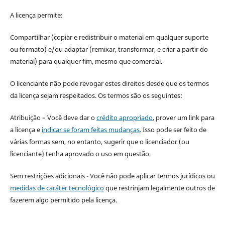
A licença permite:
Compartilhar (copiar e redistribuir o material em qualquer suporte
ou formato) e/ou adaptar (remixar, transformar, e criar a partir do
material) para qualquer fim, mesmo que comercial.
O licenciante não pode revogar estes direitos desde que os termos
da licença sejam respeitados. Os termos são os seguintes:
Atribuição – Você deve dar o
crédito apropriado
, prover um link para
a licença e
indicar se foram feitas mudanças
. Isso pode ser feito de
várias formas sem, no entanto, sugerir que o licenciador (ou
licenciante) tenha aprovado o uso em questão.
Sem restrições adicionais - Você não pode aplicar termos jurídicos ou
medidas de caráter tecnológico
que restrinjam legalmente outros de
fazerem algo permitido pela licença.