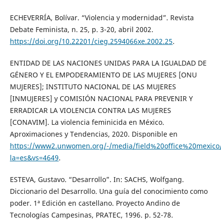
ECHEVERRÍA, Bolívar. “Violencia y modernidad”. Revista
Debate Feminista, n. 25, p. 3-20, abril 2002.
https://doi.org/10.22201/cieg.2594066xe.2002.25
.
ENTIDAD DE LAS NACIONES UNIDAS PARA LA IGUALDAD DE
GÉNERO Y EL EMPODERAMIENTO DE LAS MUJERES [ONU
MUJERES]; INSTITUTO NACIONAL DE LAS MUJERES
[INMUJERES] y COMISIÓN NACIONAL PARA PREVENIR Y
ERRADICAR LA VIOLENCIA CONTRA LAS MUJERES
[CONAVIM]. La violencia feminicida en México.
Aproximaciones y Tendencias, 2020. Disponible en
https://www2.unwomen.org/-/media/field%20office%20mexico/
la=es&vs=4649
.
ESTEVA, Gustavo. “Desarrollo”. In: SACHS, Wolfgang.
Diccionario del Desarrollo. Una guía del conocimiento como
poder. 1ª Edición en castellano. Proyecto Andino de
Tecnologías Campesinas, PRATEC, 1996. p. 52-78.