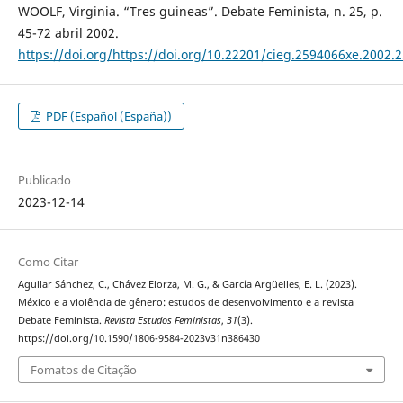
WOOLF, Virginia. “Tres guineas”. Debate Feminista, n. 25, p.
45-72 abril 2002.
https://doi.org/https://doi.org/10.22201/cieg.2594066xe.2002.
PDF (Español (España))
Publicado
2023-12-14
Como Citar
Aguilar Sánchez, C., Chávez Elorza, M. G., & García Argüelles, E. L. (2023).
México e a violência de gênero: estudos de desenvolvimento e a revista
Debate Feminista.
Revista Estudos Feministas
,
31
(3).
https://doi.org/10.1590/1806-9584-2023v31n386430
Fomatos de Citação